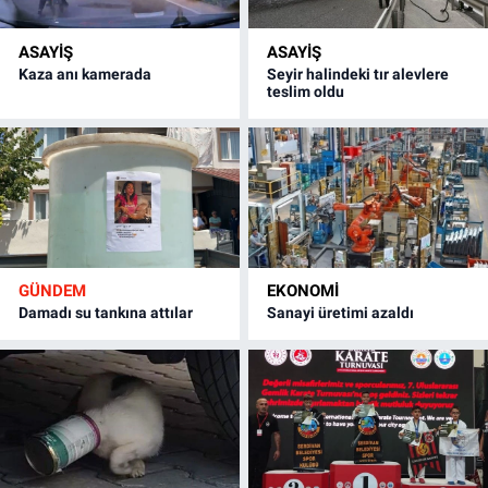
ASAYİŞ
ASAYİŞ
Kaza anı kamerada
Seyir halindeki tır alevlere
teslim oldu
GÜNDEM
EKONOMİ
Damadı su tankına attılar
Sanayi üretimi azaldı