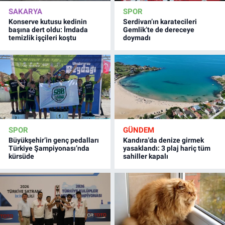
SAKARYA
SPOR
Konserve kutusu kedinin
Serdivan’ın karatecileri
başına dert oldu: İmdada
Gemlik’te de dereceye
temizlik işçileri koştu
doymadı
SPOR
GÜNDEM
Büyükşehir’in genç pedalları
Kandıra'da denize girmek
Türkiye Şampiyonası’nda
yasaklandı: 3 plaj hariç tüm
kürsüde
sahiller kapalı