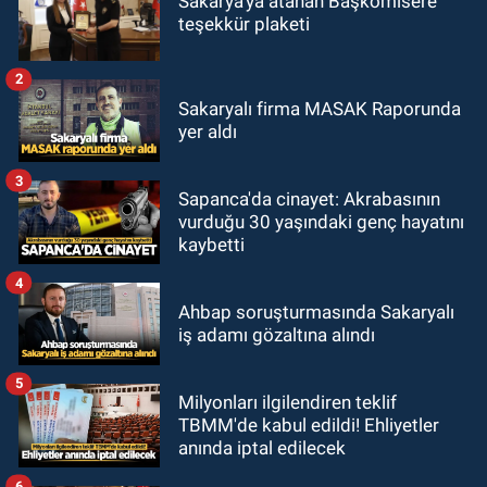
Sakarya'ya atanan Başkomisere
teşekkür plaketi
2
Sakaryalı firma MASAK Raporunda
yer aldı
3
Sapanca'da cinayet: Akrabasının
vurduğu 30 yaşındaki genç hayatını
kaybetti
4
Ahbap soruşturmasında Sakaryalı
iş adamı gözaltına alındı
5
Milyonları ilgilendiren teklif
TBMM'de kabul edildi! Ehliyetler
anında iptal edilecek
6