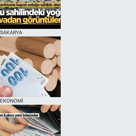
EĞİTİM
MAGAZİN
SAKARYA
ÖZEL HABER
HALK54 PANORAMA
EKONOMİ