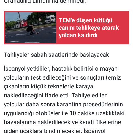
Granadilla Limanı’na demirledi.
TEM'e düşen kütüğü
canını tehlikeye atarak
yoldan kaldırdı
Tahliyeler sabah saatlerinde başlayacak
İspanyol yetkililer, hastalık belirtisi olmayan
yolcuların test edileceğini ve sonuçları temiz
çıkanların küçük teknelerle karaya
nakledileceğini ifade etti. Tahliye edilen
yolcular daha sonra karantina prosedürlerinin
uygulandığı otobüsler ile 10 dakika uzaklıktaki
havaalanına nakledilecek ve kendi ülkelerine
giden uçaklara bindirilecekler. İspanyol