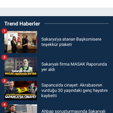
Trend Haberler
1
Sakarya'ya atanan Başkomisere
teşekkür plaketi
2
Sakaryalı firma MASAK Raporunda
yer aldı
3
Sapanca'da cinayet: Akrabasının
vurduğu 30 yaşındaki genç hayatını
kaybetti
4
Ahbap soruşturmasında Sakaryalı