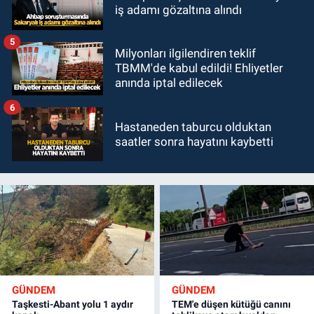
iş adamı gözaltına alındı
5
Milyonları ilgilendiren teklif
TBMM'de kabul edildi! Ehliyetler
anında iptal edilecek
6
Hastaneden taburcu olduktan
saatler sonra hayatını kaybetti
GÜNDEM
GÜNDEM
Taşkesti-Abant yolu 1 aydır
TEM'e düşen kütüğü canını