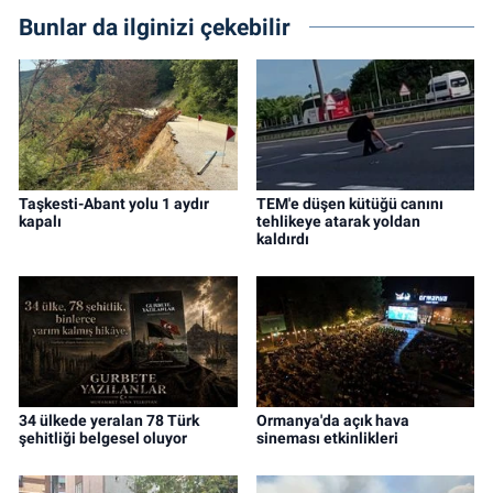
Bunlar da ilginizi çekebilir
Taşkesti-Abant yolu 1 aydır
TEM'e düşen kütüğü canını
kapalı
tehlikeye atarak yoldan
kaldırdı
34 ülkede yeralan 78 Türk
Ormanya'da açık hava
şehitliği belgesel oluyor
sineması etkinlikleri