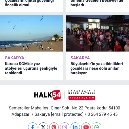
Çocukların dijital güvenliği
Sinema Geceleri Beşevler’de
öncelik olmalı
başladı
SAKARYA
SAKARYA
Karasu SGM’de yaz
Büyükşehir’in yaz etkinlikleri
atölyeleri uçurtma şenliğiyle
çocuklara neşe dolu anılar
renklendi
bırakıyor
Semerciler Mahallesi Çınar Sok. No:22 Posta kodu: 54100
Adapazarı / Sakarya
[email protected]
/ 0 264 279 45 45