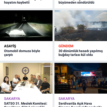
hayatını kaybetti
büyümeden söndürüldü
ASAYİŞ
GÜNDEM
Otomobil domuza böyle
30 dönümlük hasadı yapılmış
çarptı
buğday tarlası kül oldu
SAKARYA
SAKARYA
SATSO 31. Meslek Komitesi:
Serdivan’da Açık Hava