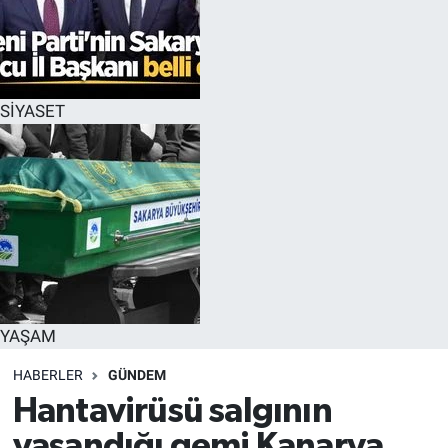
SİYASET
YAŞAM
HABERLER
GÜNDEM
Hantavirüsü salgının
yaşandığı gemi Kanarya