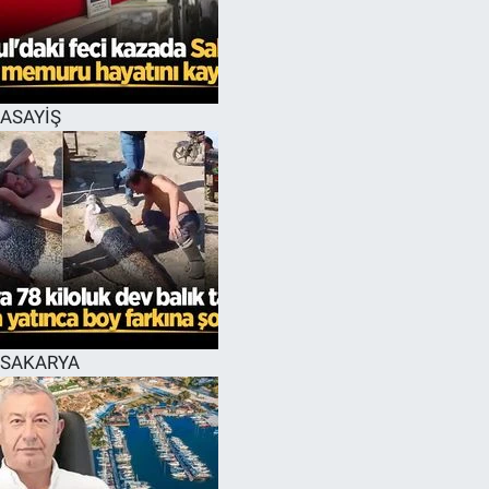
EĞİTİM
MAGAZİN
ASAYİŞ
ÖZEL HABER
HALK54 PANORAMA
SAKARYA