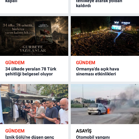
kapalı
tehlikeye atarak yoldan
kaldırdı
GÜNDEM
GÜNDEM
34 ülkede yeralan 78 Türk
Ormanya'da açık hava
şehitliği belgesel oluyor
sineması etkinlikleri
GÜNDEM
ASAYİŞ
İznik Gölü'ne düşen genç
Otomobil yangını