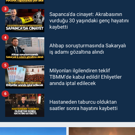
3
Sapanca'da cinayet: Akrabasının
vurduğu 30 yaşındaki genç hayatını
kaybetti
4
Ahbap soruşturmasında Sakaryalı
iş adamı gözaltına alındı
5
Milyonları ilgilendiren teklif
TBMM'de kabul edildi! Ehliyetler
anında iptal edilecek
6
Hastaneden taburcu olduktan
saatler sonra hayatını kaybetti