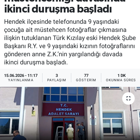
ikinci duruşma başladı
Hendek ilçesinde telefonunda 9 yaşındaki
çocuğa ait müstehcen fotoğraflar çıkmasına
ilişkin tutuklanan Türk Kızılay eski Hendek Şube
Başkanı R.Y. ve 9 yaşındaki kızının fotoğraflarını
gönderen anne Z.K.’nin yargılandığı davada
ikinci duruşma başladı.
15.06.2026 - 11:17
3
77
1 DK
YAYINLANMA
PAYLAŞIM
GÖSTERIM
OKUNMA SÜRESI