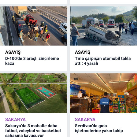
ASAYİŞ
ASAYİŞ
D-100'de 3 araçlı zincirleme
Tırla çarpışan otomobil takla
kaza
attı: 4 yaralı
SAKARYA
SAKARYA
Sakarya’da 3 mahalle daha
Serdivan’da gıda
futbol, voleybol ve basketbol
işletmelerine yakın takip
sahasına kavuşuyor