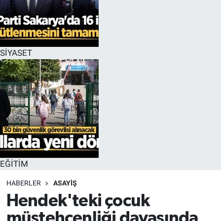
EĞİTİM
MAGAZİN
SİYASET
ÖZEL HABER
HALK54 PANORAMA
EĞİTİM
HABERLER
ASAYİŞ
Hendek'teki çocuk
müstehcenliği davasında