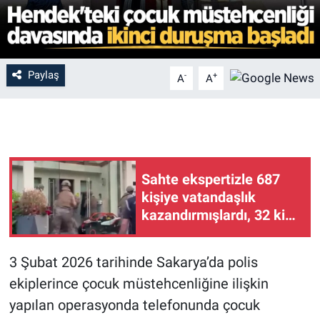
Paylaş
-
+
A
A
Sahte ekspertizle 687
kişiye vatandaşlık
kazandırmışlardı, 32 kişi
tutuklandı
3 Şubat 2026 tarihinde Sakarya’da polis
ekiplerince çocuk müstehcenliğine ilişkin
yapılan operasyonda telefonunda çocuk