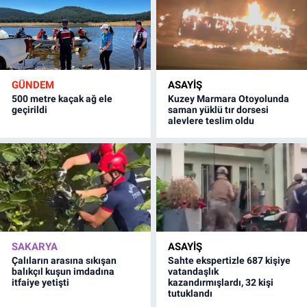
GÜNDEM
ASAYİŞ
500 metre kaçak ağ ele
Kuzey Marmara Otoyolunda
geçirildi
saman yüklü tır dorsesi
alevlere teslim oldu
SAKARYA
ASAYİŞ
Çalıların arasına sıkışan
Sahte ekspertizle 687 kişiye
balıkçıl kuşun imdadına
vatandaşlık
itfaiye yetişti
kazandırmışlardı, 32 kişi
tutuklandı