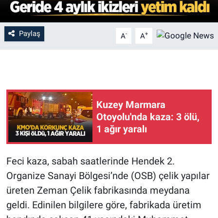
Paylaş
-
+
A
A
Kuzey Marmara
Otoyolu'nda kaza: 3 ölü,
1 ağır yaralı
Feci kaza, sabah saatlerinde Hendek 2.
Organize Sanayi Bölgesi’nde (OSB) çelik yapılar
üreten Zeman Çelik fabrikasında meydana
geldi. Edinilen bilgilere göre, fabrikada üretim