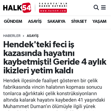
GÜNDEM
Adapazarı Nöbetçi Eczaneler
GÜNDEM
ASAYİŞ
SAKARYA
SİYASET
YAŞAM
ASAYİŞ
Adapazarı Hava Durumu
HABERLER
ASAYİŞ
Hendek'teki feci iş
YAŞAM
Adapazarı Trafik Yoğunluk Haritası
kazasında hayatını
SAKARYA
Süper Lig Puan Durumu ve Fikstür
kaybetmişti! Geride 4 aylık
ikizleri yetim kaldı
SİYASET
Tüm Manşetler
Hendek ilçesinde faaliyet gösteren bir çelik
EKONOMİ
Son Dakika Haberleri
fabrikasında vincin halatının kopması sonucu
tonlarca ağırlıktaki çelik konstrüksiyonların
SOKAK RÖPORTAJLARI
Haber Arşivi
altında kalarak hayatını kaybeden 41 yaşındaki
Muhammet Duman’ın ölümüyle ilgili yürek
SPOR