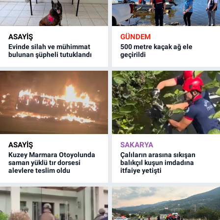
ASAYİŞ
GÜNDEM
Evinde silah ve mühimmat
500 metre kaçak ağ ele
bulunan şüpheli tutuklandı
geçirildi
ASAYİŞ
SAKARYA
Kuzey Marmara Otoyolunda
Çalıların arasına sıkışan
saman yüklü tır dorsesi
balıkçıl kuşun imdadına
alevlere teslim oldu
itfaiye yetişti