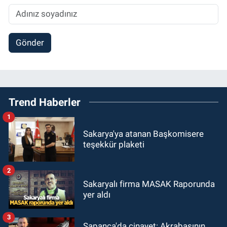
Gönder
Trend Haberler
1
Sakarya'ya atanan Başkomisere
teşekkür plaketi
2
Sakaryalı firma MASAK Raporunda
yer aldı
3
Sapanca'da cinayet: Akrabasının