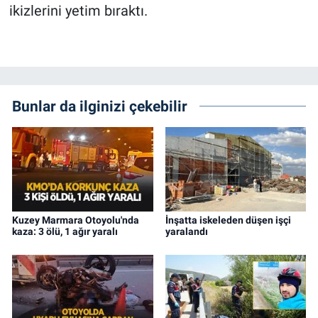
ikizlerini yetim bıraktı.
Bunlar da ilginizi çekebilir
Kuzey Marmara Otoyolu'nda
İnşatta iskeleden düşen işçi
kaza: 3 ölü, 1 ağır yaralı
yaralandı