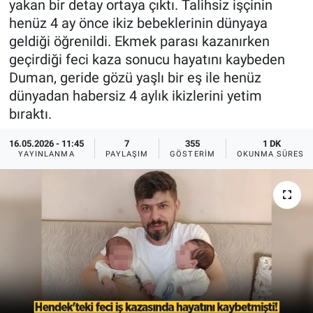
yakan bir detay ortaya çıktı. Talihsiz işçinin
henüz 4 ay önce ikiz bebeklerinin dünyaya
EĞİTİM
geldiği öğrenildi. Ekmek parası kazanırken
geçirdiği feci kaza sonucu hayatını kaybeden
MAGAZİN
Duman, geride gözü yaşlı bir eş ile henüz
dünyadan habersiz 4 aylık ikizlerini yetim
ÖZEL HABER
bıraktı.
HALK54 PANORAMA
16.05.2026 - 11:45
7
355
1 DK
YAYINLANMA
PAYLAŞIM
GÖSTERIM
OKUNMA SÜRESI