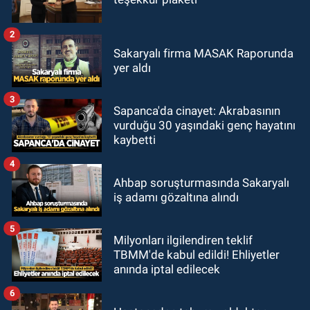
2
Sakaryalı firma MASAK Raporunda
yer aldı
3
Sapanca'da cinayet: Akrabasının
vurduğu 30 yaşındaki genç hayatını
kaybetti
4
Ahbap soruşturmasında Sakaryalı
iş adamı gözaltına alındı
5
Milyonları ilgilendiren teklif
TBMM'de kabul edildi! Ehliyetler
anında iptal edilecek
6