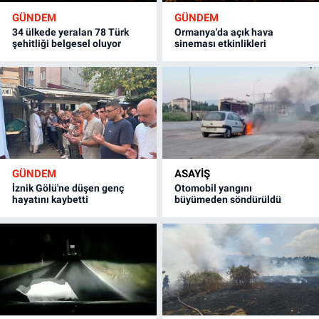
GÜNDEM
GÜNDEM
34 ülkede yeralan 78 Türk
Ormanya'da açık hava
şehitliği belgesel oluyor
sineması etkinlikleri
GÜNDEM
ASAYİŞ
İznik Gölü'ne düşen genç
Otomobil yangını
hayatını kaybetti
büyümeden söndürüldü