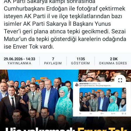
AK Parti Sakarya kampı sonrasında
Cumhurbaşkanı Erdoğan ile fotoğraf çektirmek
isteyen AK Parti il ve ilçe teşkilatlarından bazı
isimler AK Parti Sakarya İl Başkanı Yunus
Tever’i geri plana atınca tepki gecikmedi. Sezai
Matur’un da tepki gösterdiği karelerin odağında
ise Enver Tok vardı.
29.06.2026 - 14:33
7
1135
2 DK
YAYINLANMA
PAYLAŞIM
GÖSTERIM
OKUNMA SÜRESI