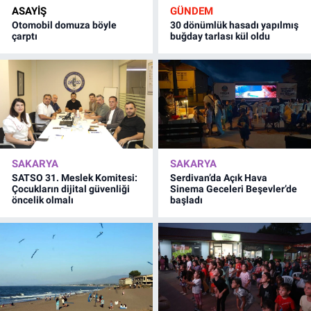
ASAYİŞ
GÜNDEM
Otomobil domuza böyle
30 dönümlük hasadı yapılmış
çarptı
buğday tarlası kül oldu
SAKARYA
SAKARYA
SATSO 31. Meslek Komitesi:
Serdivan’da Açık Hava
Çocukların dijital güvenliği
Sinema Geceleri Beşevler’de
öncelik olmalı
başladı