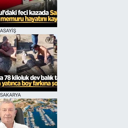
EĞİTİM
MAGAZİN
ASAYİŞ
ÖZEL HABER
HALK54 PANORAMA
SAKARYA