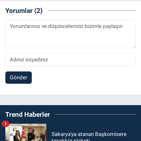
Yorumlar (2)
Gönder
Trend Haberler
1
Sakarya'ya atanan Başkomisere
teşekkür plaketi