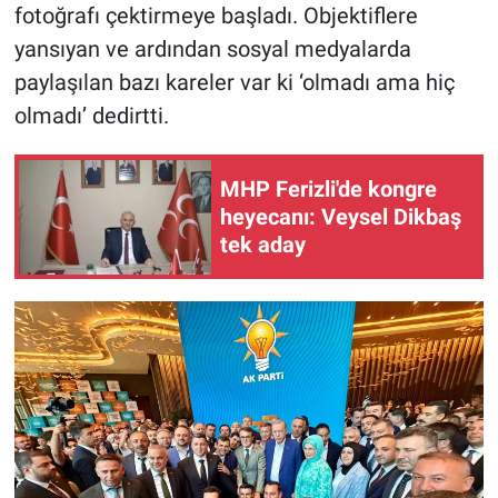
fotoğrafı çektirmeye başladı. Objektiflere
yansıyan ve ardından sosyal medyalarda
paylaşılan bazı kareler var ki ‘olmadı ama hiç
olmadı’ dedirtti.
MHP Ferizli'de kongre
heyecanı: Veysel Dikbaş
tek aday