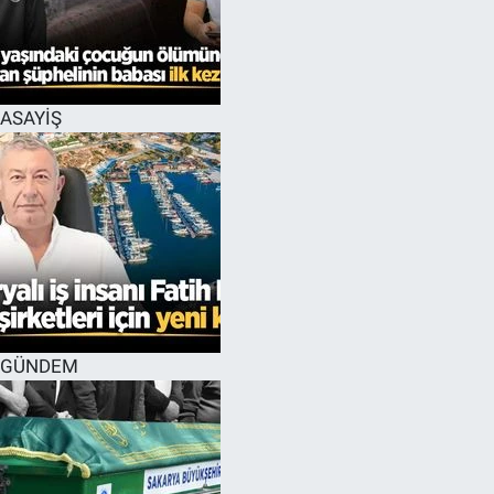
EĞİTİM
MAGAZİN
ASAYİŞ
ÖZEL HABER
HALK54 PANORAMA
GÜNDEM