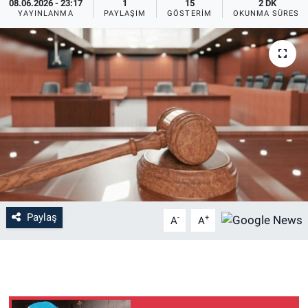
08.06.2026 - 23:17
1
15
2 DK
YAYINLANMA
PAYLAŞIM
GÖSTERIM
OKUNMA SÜRESI
Paylaş
-
+
A
A