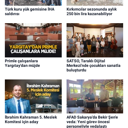
Türk kuru yük gemisine İHA
Kırkımcılar sezonunda aylık
saldırısı
250 bin lira kazanabiliyor
Primle çalışanlara
SATSO, Taraklı Dijital
Yargıtay'dan müjde
Merkezi'nde çocukları sanatla
buluşturdu
İbrahim Kahraman 5. Meslek
AFAD Sakarya'da Bekir Şen'e
Komitesi için aday
veda: Yeni görev öncesi
personeliyle vedalaştı