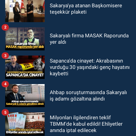
Sakarya'ya atanan Başkomisere
teşekkür plaketi
2
Sakaryalı firma MASAK Raporunda
yer aldı
3
Sapanca'da cinayet: Akrabasının
vurduğu 30 yaşındaki genç hayatını
kaybetti
4
Ahbap soruşturmasında Sakaryalı
iş adamı gözaltına alındı
5
Milyonları ilgilendiren teklif
TBMM'de kabul edildi! Ehliyetler
anında iptal edilecek