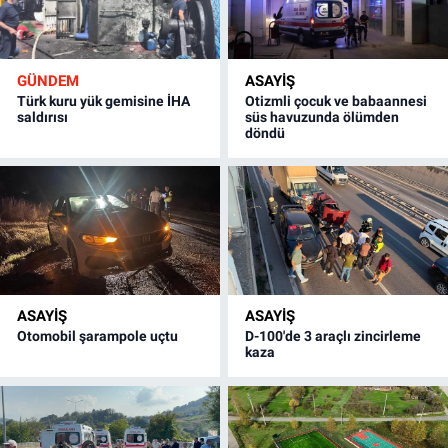
GÜNDEM
ASAYİŞ
Türk kuru yük gemisine İHA
Otizmli çocuk ve babaannesi
saldırısı
süs havuzunda ölümden
döndü
ASAYİŞ
ASAYİŞ
Otomobil şarampole uçtu
D-100'de 3 araçlı zincirleme
kaza