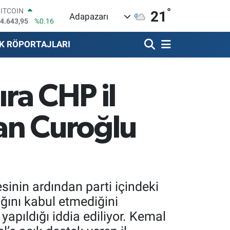
°
DOLAR
21
Adapazarı
7,6704
%0
EURO
5,0406
%-0.08
K RÖPORTAJLARI
STERLİN
4,2143
%0
GRAM ALTIN
500.87
%0.12
ıra CHP il
BİST100
3.799
%70
BITCOIN
an Curoğlu
4.643,95
%0.16
inin ardından parti içindeki
ığını kabul etmediğini
 yapıldığı iddia ediliyor. Kemal