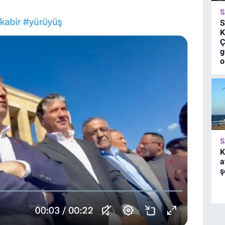
S
S
K
Ç
g
o
S
K
a
ş