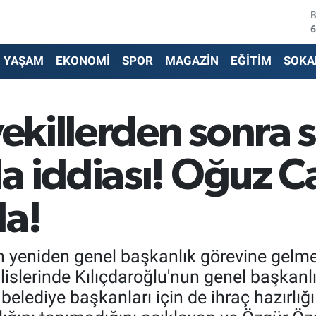
4
5
YAŞAM
EKONOMİ
SPOR
MAGAZİN
EĞİTİM
SOKA
6
6
vekillerden sonra s
1
a iddiası! Oğuz C
6
da!
 yeniden genel başkanlık görevine gelmes
lislerinde Kılıçdaroğlu'nun genel başkanl
belediye başkanları için de ihraç hazırlığı