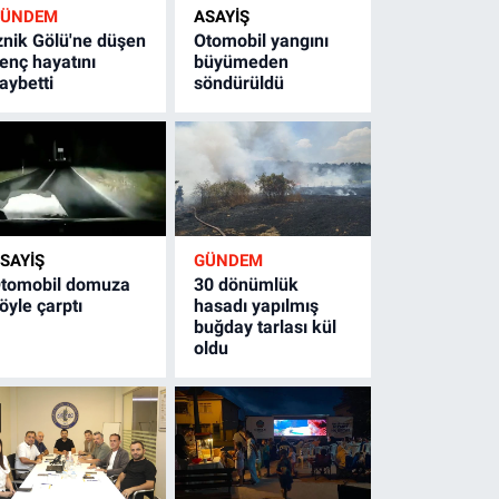
GÜNDEM
ASAYİŞ
znik Gölü'ne düşen
Otomobil yangını
enç hayatını
büyümeden
aybetti
söndürüldü
SAYİŞ
GÜNDEM
tomobil domuza
30 dönümlük
öyle çarptı
hasadı yapılmış
buğday tarlası kül
oldu