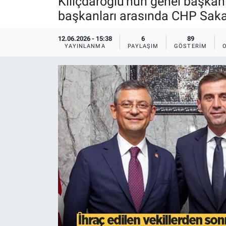
Kılıçdaroğlu'nun genel başkanl
başkanları arasında CHP Sakar
EĞİTİM
12.06.2026 - 15:38
6
89
MAGAZİN
YAYINLANMA
PAYLAŞIM
GÖSTERIM
ÖZEL HABER
HALK54 PANORAMA