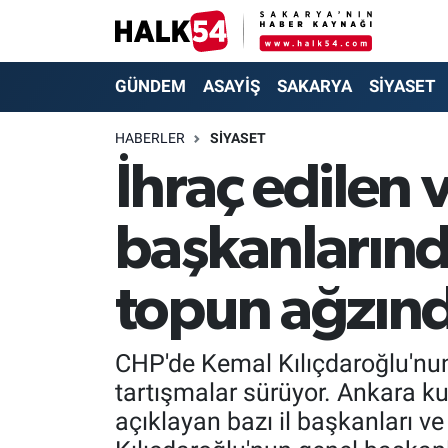
GÜNDEM
Adapazarı Nöbetçi Eczaneler
GÜNDEM
ASAYİŞ
SAKARYA
SİYASET
ASAYİŞ
Adapazarı Hava Durumu
HABERLER
SİYASET
İhraç edilen 
YAŞAM
Adapazarı Trafik Yoğunluk Haritası
başkanlarınd
SAKARYA
Süper Lig Puan Durumu ve Fikstür
SİYASET
Tüm Manşetler
topun ağzın
EKONOMİ
Son Dakika Haberleri
CHP'de Kemal Kılıçdaroğlu'nun
SOKAK RÖPORTAJLARI
Haber Arşivi
tartışmalar sürüyor. Ankara ku
açıklayan bazı il başkanları ve 
SPOR