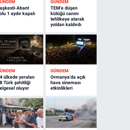
GÜNDEM
GÜNDEM
aşkesti-Abant
TEM'e düşen
olu 1 aydır kapalı
kütüğü canını
tehlikeye atarak
yoldan kaldırdı
GÜNDEM
GÜNDEM
4 ülkede yeralan
Ormanya'da açık
8 Türk şehitliği
hava sineması
elgesel oluyor
etkinlikleri