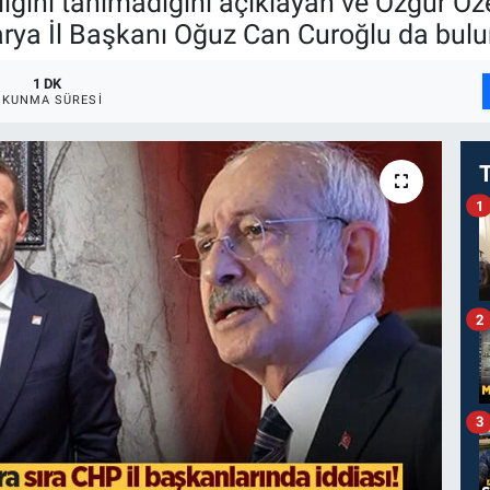
ığını tanımadığını açıklayan ve Özgür Özel
ya İl Başkanı Oğuz Can Curoğlu da bulun
1 DK
OKUNMA SÜRESI
1
2
3