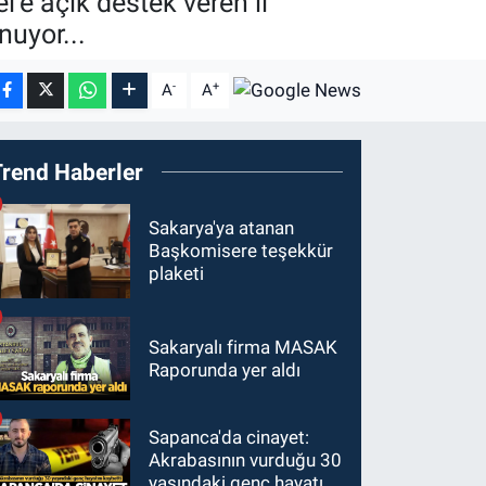
’e açık destek veren il
uyor...
-
+
A
A
Trend Haberler
Sakarya'ya atanan
Başkomisere teşekkür
plaketi
Sakaryalı firma MASAK
Raporunda yer aldı
Sapanca'da cinayet:
Akrabasının vurduğu 30
yaşındaki genç hayatını