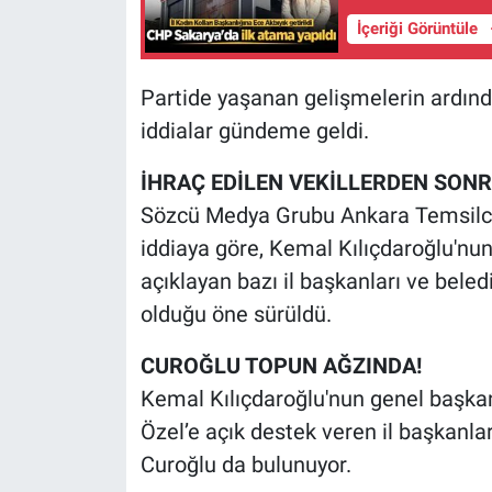
İçeriği Görüntüle
Partide yaşanan gelişmelerin ardında
iddialar gündeme geldi.
İHRAÇ EDİLEN VEKİLLERDEN SONR
Sözcü Medya Grubu Ankara Temsilcis
iddiaya göre, Kemal Kılıçdaroğlu'nun
açıklayan bazı il başkanları ve beled
olduğu öne sürüldü.
CUROĞLU TOPUN AĞZINDA!
Kemal Kılıçdaroğlu'nun genel başkan
Özel’e açık destek veren il başkanl
Curoğlu da bulunuyor.