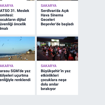
AKARYA
SAKARYA
ATSO 31. Meslek
Serdivan’da Açık
omitesi:
Hava Sinema
ocukların dijital
Geceleri
üvenliği öncelik
Beşevler’de başladı
lmalı
AKARYA
SAKARYA
arasu SGM’de yaz
Büyükşehir’in yaz
tölyeleri uçurtma
etkinlikleri
enliğiyle renklendi
çocuklara neşe
dolu anılar
bırakıyor