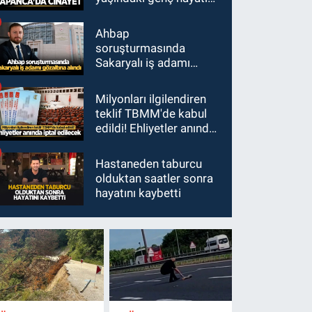
kaybetti
Ahbap
soruşturmasında
Sakaryalı iş adamı
gözaltına alındı
Milyonları ilgilendiren
teklif TBMM'de kabul
edildi! Ehliyetler anında
iptal edilecek
Hastaneden taburcu
olduktan saatler sonra
hayatını kaybetti