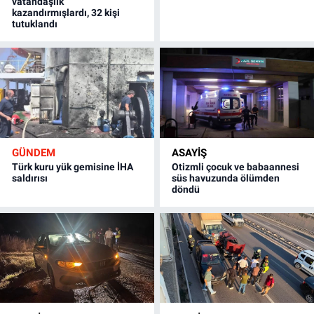
vatandaşlık
kazandırmışlardı, 32 kişi
tutuklandı
GÜNDEM
ASAYİŞ
Türk kuru yük gemisine İHA
Otizmli çocuk ve babaannesi
saldırısı
süs havuzunda ölümden
döndü