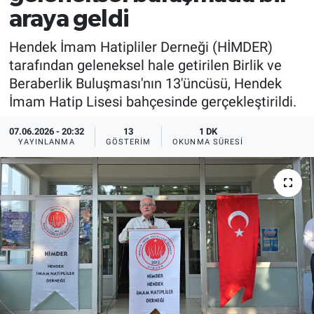
araya geldi
EĞİTİM
Hendek İmam Hatipliler Derneği (HİMDER)
MAGAZİN
tarafından geleneksel hale getirilen Birlik ve
Beraberlik Buluşması'nın 13'üncüsü, Hendek
ÖZEL HABER
İmam Hatip Lisesi bahçesinde gerçekleştirildi.
HALK54 PANORAMA
07.06.2026 - 20:32
13
1 DK
YAYINLANMA
GÖSTERIM
OKUNMA SÜRESI