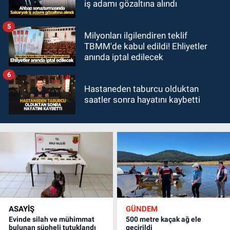
iş adamı gözaltına alındı
5
Milyonları ilgilendiren teklif
TBMM'de kabul edildi! Ehliyetler
anında iptal edilecek
6
Hastaneden taburcu olduktan
saatler sonra hayatını kaybetti
ASAYİŞ
GÜNDEM
Evinde silah ve mühimmat
500 metre kaçak ağ ele
bulunan şüpheli tutuklandı
geçirildi