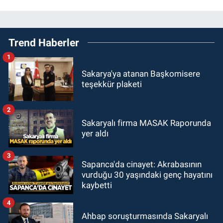
Trend Haberler
1
Sakarya'ya atanan Başkomisere
teşekkür plaketi
2
Sakaryalı firma MASAK Raporunda
yer aldı
3
Sapanca'da cinayet: Akrabasının
vurduğu 30 yaşındaki genç hayatını
kaybetti
4
Ahbap soruşturmasında Sakaryalı