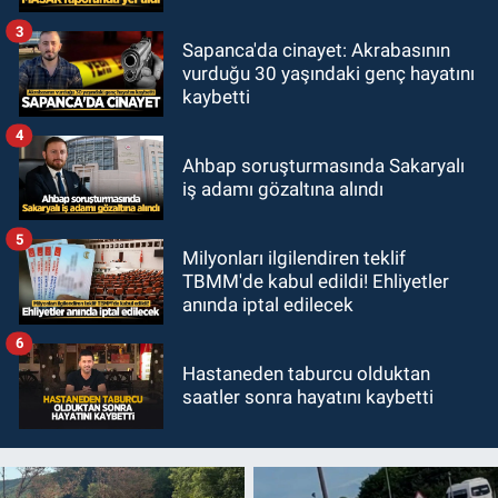
3
Sapanca'da cinayet: Akrabasının
vurduğu 30 yaşındaki genç hayatını
kaybetti
4
Ahbap soruşturmasında Sakaryalı
iş adamı gözaltına alındı
5
Milyonları ilgilendiren teklif
TBMM'de kabul edildi! Ehliyetler
anında iptal edilecek
6
Hastaneden taburcu olduktan
saatler sonra hayatını kaybetti