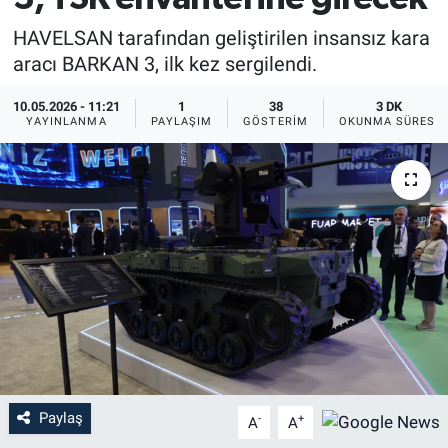
HAVELSAN tarafından geliştirilen insansız kara
aracı BARKAN 3, ilk kez sergilendi.
10.05.2026 - 11:21
1
38
3 DK
YAYINLANMA
PAYLAŞIM
GÖSTERIM
OKUNMA SÜRESI
Paylaş
-
+
A
A