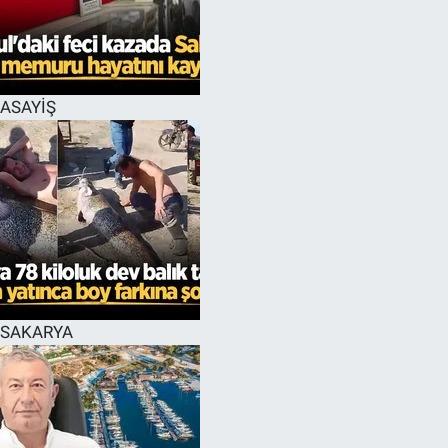
EĞİTİM
MAGAZİN
ASAYİŞ
ÖZEL HABER
HALK54 PANORAMA
SAKARYA