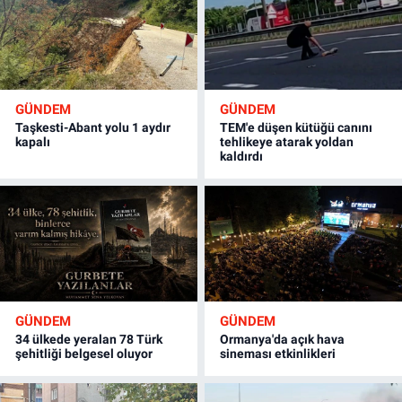
GÜNDEM
GÜNDEM
Taşkesti-Abant yolu 1 aydır
TEM'e düşen kütüğü canını
kapalı
tehlikeye atarak yoldan
kaldırdı
GÜNDEM
GÜNDEM
34 ülkede yeralan 78 Türk
Ormanya'da açık hava
şehitliği belgesel oluyor
sineması etkinlikleri