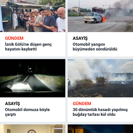
GÜNDEM
ASAYİŞ
İznik Gölü'ne düşen genç
Otomobil yangını
hayatını kaybetti
büyümeden söndürüldü
ASAYİŞ
GÜNDEM
Otomobil domuza böyle
30 dönümlük hasadı yapılmış
çarptı
buğday tarlası kül oldu