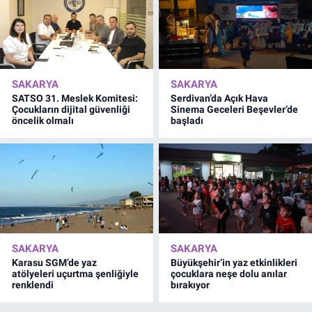
SAKARYA
SAKARYA
SATSO 31. Meslek Komitesi:
Serdivan’da Açık Hava
Çocukların dijital güvenliği
Sinema Geceleri Beşevler’de
öncelik olmalı
başladı
SAKARYA
SAKARYA
Karasu SGM’de yaz
Büyükşehir’in yaz etkinlikleri
atölyeleri uçurtma şenliğiyle
çocuklara neşe dolu anılar
renklendi
bırakıyor