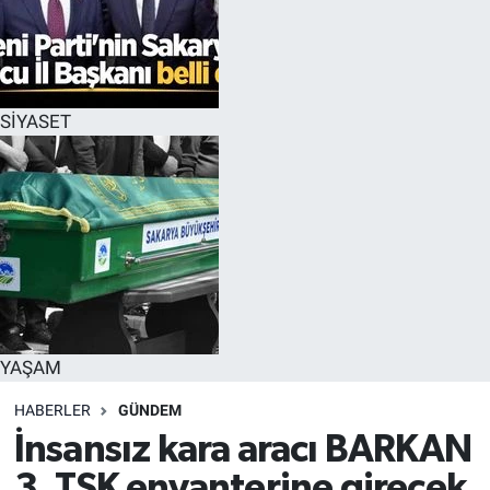
SİYASET
YAŞAM
HABERLER
GÜNDEM
İnsansız kara aracı BARKAN
3, TSK envanterine girecek