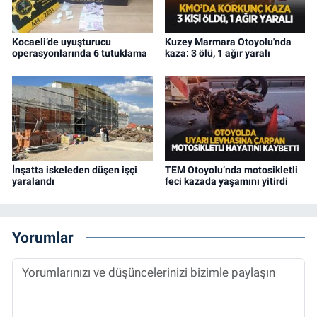
Kocaeli’de uyuşturucu
Kuzey Marmara Otoyolu'nda
operasyonlarında 6 tutuklama
kaza: 3 ölü, 1 ağır yaralı
İnşatta iskeleden düşen işçi
TEM Otoyolu’nda motosikletli
yaralandı
feci kazada yaşamını yitirdi
Yorumlar