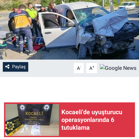
Paylaş
-
+
A
A
Kocaeli’de uyuşturucu
operasyonlarında 6
tutuklama