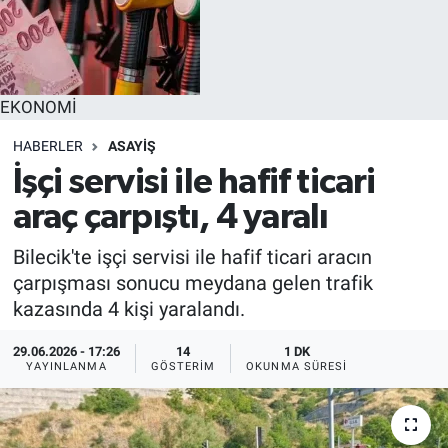
EĞİTİM
MAGAZİN
EKONOMİ
ÖZEL HABER
HABERLER
ASAYİŞ
İşçi servisi ile hafif ticari
HALK54 PANORAMA
araç çarpıştı, 4 yaralı
Bilecik'te işçi servisi ile hafif ticari aracın
çarpışması sonucu meydana gelen trafik
kazasında 4 kişi yaralandı.
29.06.2026 - 17:26
14
1 DK
YAYINLANMA
GÖSTERIM
OKUNMA SÜRESI