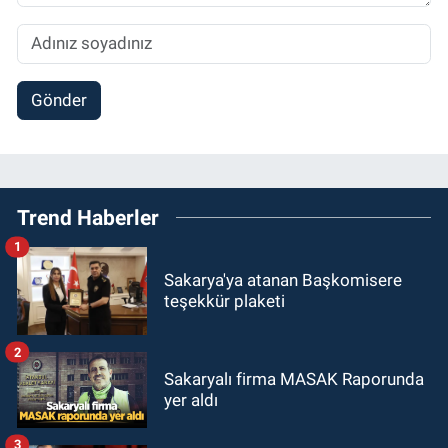
Gönder
Trend Haberler
1
Sakarya'ya atanan Başkomisere
teşekkür plaketi
2
Sakaryalı firma MASAK Raporunda
yer aldı
3