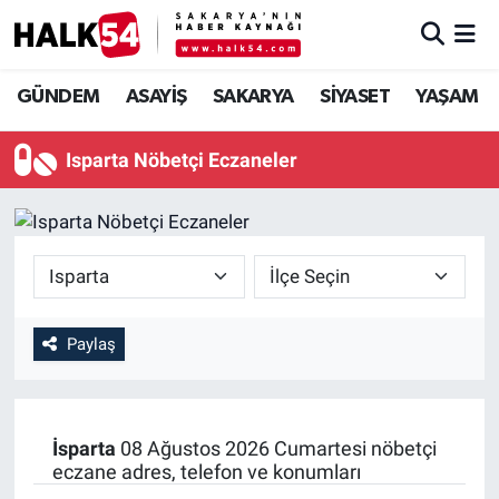
GÜNDEM
Adapazarı Nöbetçi Eczaneler
GÜNDEM
ASAYİŞ
SAKARYA
SİYASET
YAŞAM
ASAYİŞ
Adapazarı Hava Durumu
Isparta Nöbetçi Eczaneler
YAŞAM
Adapazarı Trafik Yoğunluk Haritası
SAKARYA
Süper Lig Puan Durumu ve Fikstür
SİYASET
Tüm Manşetler
Paylaş
EKONOMİ
Son Dakika Haberleri
SOKAK RÖPORTAJLARI
Haber Arşivi
İsparta
08 Ağustos 2026 Cumartesi nöbetçi
eczane adres, telefon ve konumları
SPOR