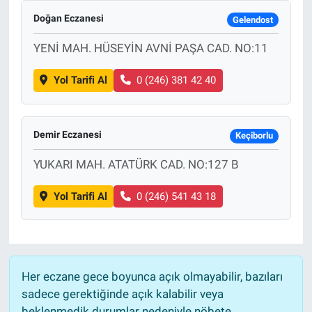
Doğan Eczanesi
Gelendost
YENİ MAH. HÜSEYİN AVNİ PAŞA CAD. NO:11
Yol Tarifi Al
0 (246) 381 42 40
Demir Eczanesi
Keçiborlu
YUKARI MAH. ATATÜRK CAD. NO:127 B
Yol Tarifi Al
0 (246) 541 43 18
Her eczane gece boyunca açık olmayabilir, bazıları
sadece gerektiğinde açık kalabilir veya
beklenmedik durumlar nedeniyle nöbete