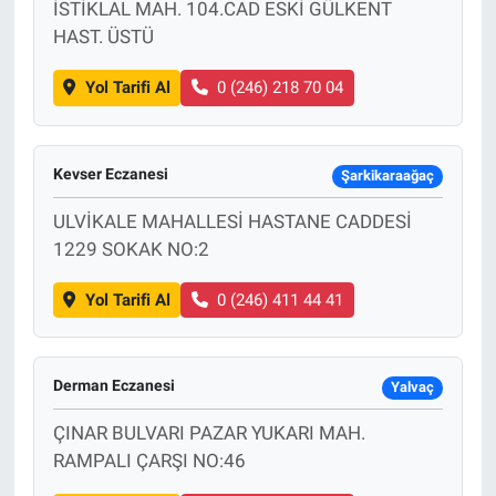
İSTİKLAL MAH. 104.CAD ESKİ GÜLKENT
HAST. ÜSTÜ
Yol Tarifi Al
0 (246) 218 70 04
Kevser Eczanesi
Şarkikaraağaç
ULVİKALE MAHALLESİ HASTANE CADDESİ
1229 SOKAK NO:2
Yol Tarifi Al
0 (246) 411 44 41
Derman Eczanesi
Yalvaç
ÇINAR BULVARI PAZAR YUKARI MAH.
RAMPALI ÇARŞI NO:46