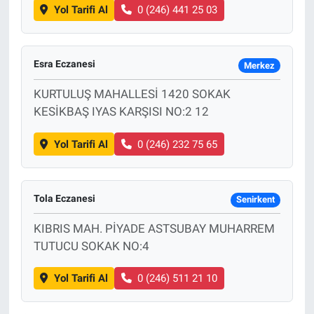
Yol Tarifi Al
0 (246) 441 25 03
Esra Eczanesi
Merkez
KURTULUŞ MAHALLESİ 1420 SOKAK
KESİKBAŞ IYAS KARŞISI NO:2 12
Yol Tarifi Al
0 (246) 232 75 65
Tola Eczanesi
Senirkent
KIBRIS MAH. PİYADE ASTSUBAY MUHARREM
TUTUCU SOKAK NO:4
Yol Tarifi Al
0 (246) 511 21 10