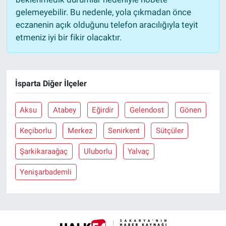
gelemeyebilir. Bu nedenle, yola çıkmadan önce
eczanenin açık olduğunu telefon aracılığıyla teyit
etmeniz iyi bir fikir olacaktır.
İsparta Diğer İlçeler
Aksu
Atabey
Eğirdir
Gelendost
Gönen
Keçiborlu
Merkez
Senirkent
Sütçüler
Şarkikaraağaç
Uluborlu
Yalvaç
Yenişarbademli