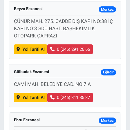
Beyza Eczanesi
Merkez
EĞİTİM
ÇÜNÜR MAH. 275. CADDE DIŞ KAPI NO:38 İÇ
MAGAZİN
KAPI NO:3 SDÜ HAST. BAŞHEKİMLİK
OTOPARK ÇAPRAZI
ÖZEL HABER
Yol Tarifi Al
0 (246) 291 26 66
HALK54 PANORAMA
Gülbudak Eczanesi
Eğirdir
CAMİ MAH. BELEDİYE CAD. NO:7 A
Yol Tarifi Al
0 (246) 311 35 37
Ebru Eczanesi
Merkez