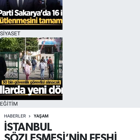
EĞİTİM
MAGAZİN
SİYASET
ÖZEL HABER
HALK54 PANORAMA
EĞİTİM
HABERLER
YAŞAM
İSTANBUL
SÖZLEŞMESİ’NİN FESHİ