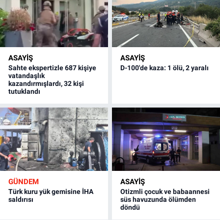
ASAYİŞ
ASAYİŞ
Sahte ekspertizle 687 kişiye
D-100'de kaza: 1 ölü, 2 yaralı
vatandaşlık
kazandırmışlardı, 32 kişi
tutuklandı
GÜNDEM
ASAYİŞ
Türk kuru yük gemisine İHA
Otizmli çocuk ve babaannesi
saldırısı
süs havuzunda ölümden
döndü