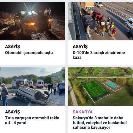
ASAYİŞ
ASAYİŞ
Otomobil şarampole uçtu
D-100'de 3 araçlı zincirleme
kaza
ASAYİŞ
SAKARYA
Tırla çarpışan otomobil takla
Sakarya’da 3 mahalle daha
attı: 4 yaralı
futbol, voleybol ve basketbol
sahasına kavuşuyor