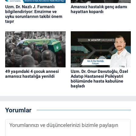
Uzm. Dr. Nazlı J. Farmanlı
Amansız hastalık genç adamı
bilgilendiriyor: Emzirme ve
hayattan kopardı
uyku sorunlarının takibi önem
taşır
49 yaşındaki 4 çocuk annesi
Uzm. Dr. Onur Davutoğlu, Özel
amansız hastalığa yenildi
Adatıp Hastanesi Psikiyatri
bölümünde hasta kabulüne
başladı
Yorumlar