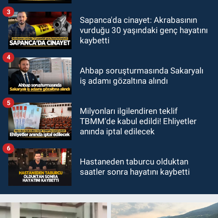
3
Sapanca'da cinayet: Akrabasının
vurduğu 30 yaşındaki genç hayatını
kaybetti
4
Ahbap soruşturmasında Sakaryalı
iş adamı gözaltına alındı
5
Milyonları ilgilendiren teklif
TBMM'de kabul edildi! Ehliyetler
anında iptal edilecek
6
Hastaneden taburcu olduktan
saatler sonra hayatını kaybetti