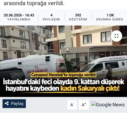
arasında toprağa verildi.
20.06.2026 - 16:43
4
392
1 DK
YAYINLANMA
PAYLAŞIM
GÖSTERIM
OKUNMA SÜRESI
Paylaş
-
+
A
A