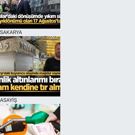
EĞİTİM
MAGAZİN
SAKARYA
ÖZEL HABER
HALK54 PANORAMA
ASAYİŞ