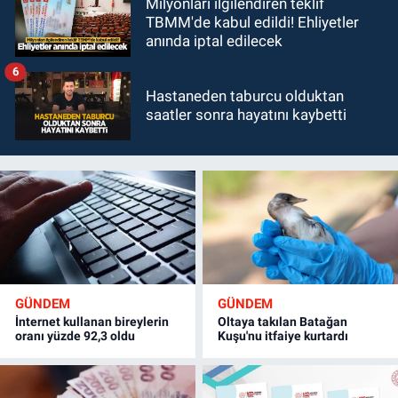
Milyonları ilgilendiren teklif
TBMM'de kabul edildi! Ehliyetler
anında iptal edilecek
6
Hastaneden taburcu olduktan
saatler sonra hayatını kaybetti
GÜNDEM
GÜNDEM
İnternet kullanan bireylerin
Oltaya takılan Batağan
oranı yüzde 92,3 oldu
Kuşu'nu itfaiye kurtardı