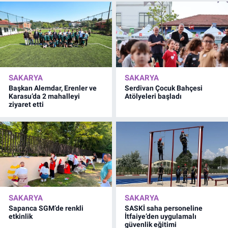
SAKARYA
SAKARYA
Başkan Alemdar, Erenler ve
Serdivan Çocuk Bahçesi
Karasu’da 2 mahalleyi
Atölyeleri başladı
ziyaret etti
SAKARYA
SAKARYA
Sapanca SGM’de renkli
SASKİ saha personeline
etkinlik
İtfaiye’den uygulamalı
güvenlik eğitimi