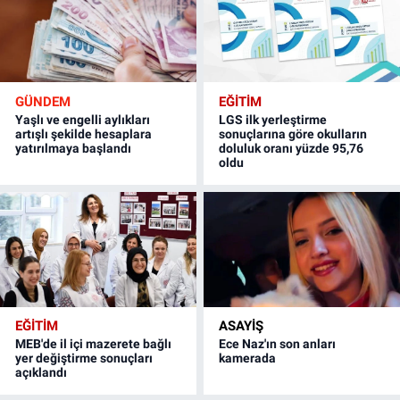
GÜNDEM
EĞİTİM
Yaşlı ve engelli aylıkları
LGS ilk yerleştirme
artışlı şekilde hesaplara
sonuçlarına göre okulların
yatırılmaya başlandı
doluluk oranı yüzde 95,76
oldu
EĞİTİM
ASAYİŞ
MEB'de il içi mazerete bağlı
Ece Naz'ın son anları
yer değiştirme sonuçları
kamerada
açıklandı