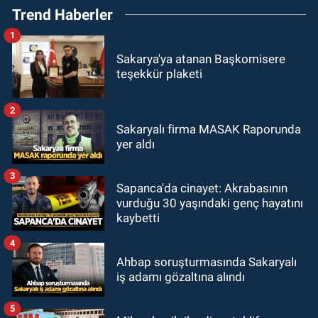
Trend Haberler
1
Sakarya'ya atanan Başkomisere
teşekkür plaketi
2
Sakaryalı firma MASAK Raporunda
yer aldı
3
Sapanca'da cinayet: Akrabasının
vurduğu 30 yaşındaki genç hayatını
kaybetti
4
Ahbap soruşturmasında Sakaryalı
iş adamı gözaltına alındı
5