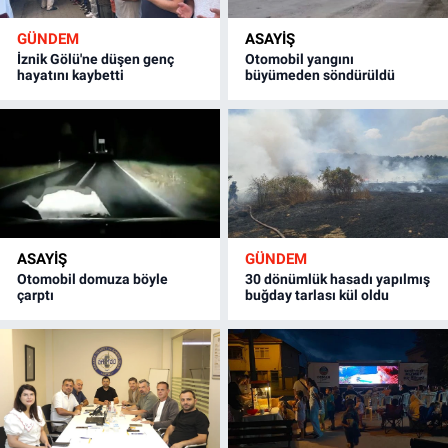
GÜNDEM
ASAYİŞ
İznik Gölü'ne düşen genç
Otomobil yangını
hayatını kaybetti
büyümeden söndürüldü
ASAYİŞ
GÜNDEM
Otomobil domuza böyle
30 dönümlük hasadı yapılmış
çarptı
buğday tarlası kül oldu