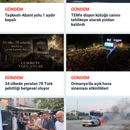
GÜNDEM
GÜNDEM
Taşkesti-Abant yolu 1 aydır
TEM'e düşen kütüğü canını
kapalı
tehlikeye atarak yoldan
kaldırdı
GÜNDEM
GÜNDEM
34 ülkede yeralan 78 Türk
Ormanya'da açık hava
şehitliği belgesel oluyor
sineması etkinlikleri