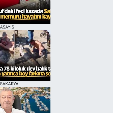
EĞİTİM
MAGAZİN
ASAYİŞ
ÖZEL HABER
HALK54 PANORAMA
SAKARYA