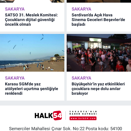
SAKARYA
SAKARYA
SATSO 31. Meslek Komitesi:
Serdivan’da Açık Hava
Çocukların dijital güvenliği
Sinema Geceleri Beşevler’de
öncelik olmalı
başladı
SAKARYA
SAKARYA
Karasu SGM’de yaz
Büyükşehir’in yaz etkinlikleri
atölyeleri uçurtma şenliğiyle
çocuklara neşe dolu anılar
renklendi
bırakıyor
Semerciler Mahallesi Çınar Sok. No:22 Posta kodu: 54100