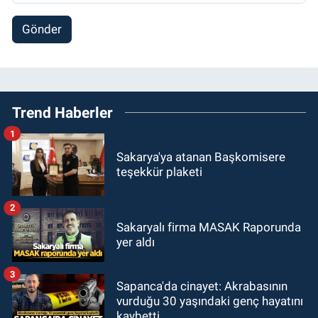
Gönder
Trend Haberler
1
Sakarya'ya atanan Başkomisere
teşekkür plaketi
2
Sakaryalı firma MASAK Raporunda
yer aldı
3
Sapanca'da cinayet: Akrabasının
vurduğu 30 yaşındaki genç hayatını
kaybetti