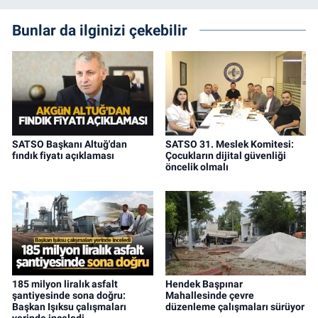
Bunlar da ilginizi çekebilir
SATSO Başkanı Altuğ'dan
SATSO 31. Meslek Komitesi:
fındık fiyatı açıklaması
Çocukların dijital güvenliği
öncelik olmalı
185 milyon liralık asfalt
Hendek Başpınar
şantiyesinde sona doğru:
Mahallesinde çevre
Başkan Işıksu çalışmaları
düzenleme çalışmaları sürüyor
yerinde inceledi