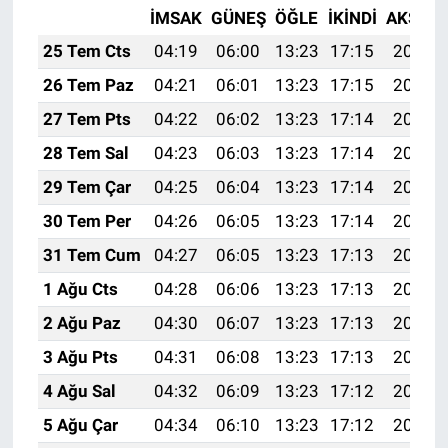
İMSAK
GÜNEŞ
ÖĞLE
İKINDI
AKŞAM
25 Tem Cts
04:19
06:00
13:23
17:15
20:36
26 Tem Paz
04:21
06:01
13:23
17:15
20:35
27 Tem Pts
04:22
06:02
13:23
17:14
20:34
28 Tem Sal
04:23
06:03
13:23
17:14
20:33
29 Tem Çar
04:25
06:04
13:23
17:14
20:32
30 Tem Per
04:26
06:05
13:23
17:14
20:31
31 Tem Cum
04:27
06:05
13:23
17:13
20:30
1 Ağu Cts
04:28
06:06
13:23
17:13
20:29
2 Ağu Paz
04:30
06:07
13:23
17:13
20:28
3 Ağu Pts
04:31
06:08
13:23
17:13
20:27
4 Ağu Sal
04:32
06:09
13:23
17:12
20:26
5 Ağu Çar
04:34
06:10
13:23
17:12
20:25