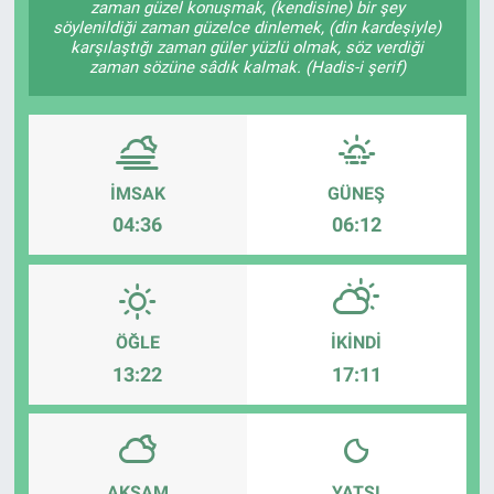
zaman güzel konuşmak, (kendisine) bir şey
söylenildiği zaman güzelce dinlemek, (din kardeşiyle)
EĞİTİM
karşılaştığı zaman güler yüzlü olmak, söz verdiği
zaman sözüne sâdık kalmak. (Hadis-i şerif)
MAGAZİN
ÖZEL HABER
İMSAK
GÜNEŞ
HALK54 PANORAMA
04:36
06:12
ÖĞLE
İKINDI
13:22
17:11
AKŞAM
YATSI