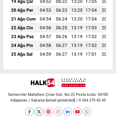
19 Ağu Çar
04:52
06:22
13:20
17:05
20:08
20 Ağu Per
04:53
06:23
13:20
17:04
20:07
21 Ağu Cum
04:54
06:24
13:20
17:04
20:06
22 Ağu Cts
04:56
06:25
13:19
17:03
20:04
23 Ağu Paz
04:57
06:26
13:19
17:02
20:03
24 Ağu Pts
04:58
06:27
13:19
17:02
20:01
25 Ağu Sal
04:59
06:27
13:19
17:01
20:00
Semerciler Mahallesi Çınar Sok. No:22 Posta kodu: 54100
Adapazarı / Sakarya
[email protected]
/ 0 264 279 45 45