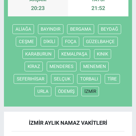
20:23
21:52
ALİAĞA
BAYINDIR
BERGAMA
BEYDAĞ
CEŞME
DİKİLİ
FOÇA
GÜZELBAHÇE
KARABURUN
KEMALPAŞA
KINIK
KİRAZ
MENDERES
MENEMEN
SEFERIHİSAR
SELÇUK
TORBALI
TİRE
URLA
ÖDEMİŞ
İZMİR
İZMİR AYLIK NAMAZ VAKITLERI