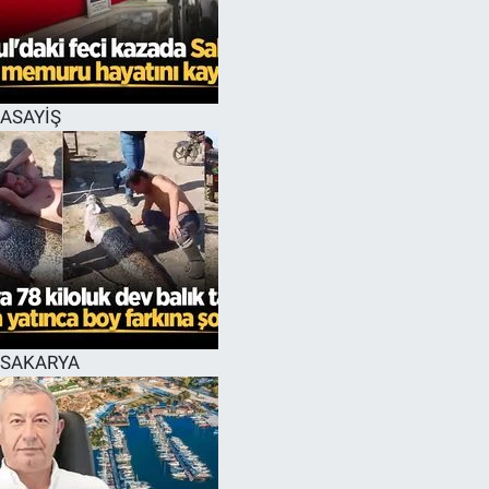
EĞİTİM
MAGAZİN
ASAYİŞ
ÖZEL HABER
HALK54 PANORAMA
SAKARYA