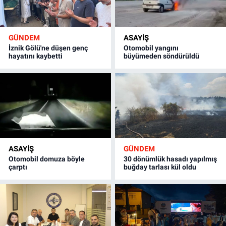
GÜNDEM
ASAYİŞ
İznik Gölü'ne düşen genç
Otomobil yangını
hayatını kaybetti
büyümeden söndürüldü
ASAYİŞ
GÜNDEM
Otomobil domuza böyle
30 dönümlük hasadı yapılmış
çarptı
buğday tarlası kül oldu