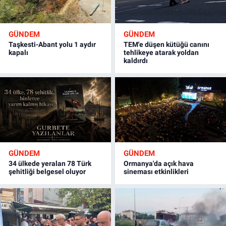
GÜNDEM
GÜNDEM
Taşkesti-Abant yolu 1 aydır
TEM'e düşen kütüğü canını
kapalı
tehlikeye atarak yoldan
kaldırdı
GÜNDEM
GÜNDEM
34 ülkede yeralan 78 Türk
Ormanya'da açık hava
şehitliği belgesel oluyor
sineması etkinlikleri