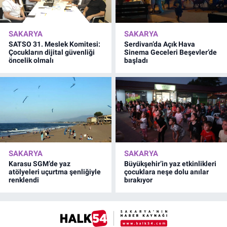
SAKARYA
SAKARYA
SATSO 31. Meslek Komitesi:
Serdivan’da Açık Hava
Çocukların dijital güvenliği
Sinema Geceleri Beşevler’de
öncelik olmalı
başladı
SAKARYA
SAKARYA
Karasu SGM’de yaz
Büyükşehir’in yaz etkinlikleri
atölyeleri uçurtma şenliğiyle
çocuklara neşe dolu anılar
renklendi
bırakıyor