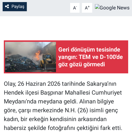
Paylaş
-
+
A
A
Geri dönüşüm tesisinde
yangın: TEM ve D-100'de
göz gözü görmedi
Olay, 26 Haziran 2026 tarihinde Sakarya’nın
Hendek ilçesi Başpınar Mahallesi Cumhuriyet
Meydanı'nda meydana geldi. Alınan bilgiye
göre, çarşı merkezinde N.H. (26) isimli genç
kadın, bir erkeğin kendisinin arkasından
habersiz şekilde fotoğrafını çektiğini fark etti.