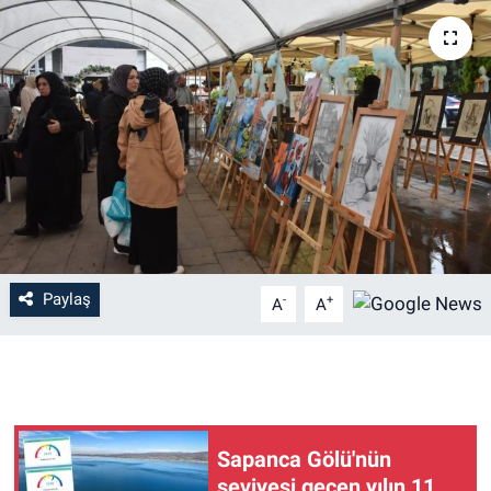
Paylaş
-
+
A
A
Sapanca Gölü'nün
seviyesi geçen yılın 11