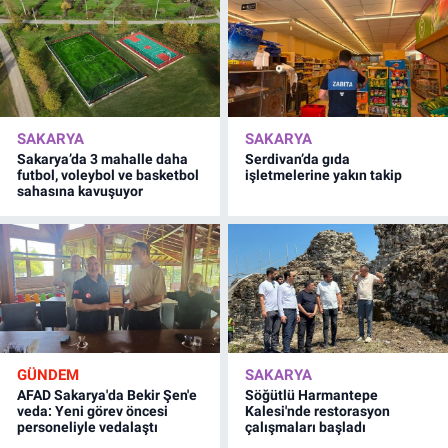
SAKARYA
SAKARYA
Sakarya’da 3 mahalle daha
Serdivan’da gıda
futbol, voleybol ve basketbol
işletmelerine yakın takip
sahasına kavuşuyor
GÜNDEM
SAKARYA
AFAD Sakarya'da Bekir Şen'e
Söğütlü Harmantepe
veda: Yeni görev öncesi
Kalesi'nde restorasyon
personeliyle vedalaştı
çalışmaları başladı