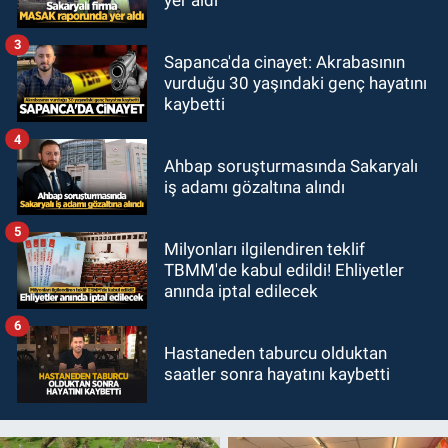
3
Sapanca'da cinayet: Akrabasının
vurduğu 30 yaşındaki genç hayatını
kaybetti
4
Ahbap soruşturmasında Sakaryalı
iş adamı gözaltına alındı
5
Milyonları ilgilendiren teklif
TBMM'de kabul edildi! Ehliyetler
anında iptal edilecek
6
Hastaneden taburcu olduktan
saatler sonra hayatını kaybetti