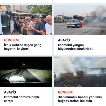
GÜNDEM
ASAYİŞ
İznik Gölü'ne düşen genç
Otomobil yangını
hayatını kaybetti
büyümeden söndürüldü
ASAYİŞ
GÜNDEM
Otomobil domuza böyle
30 dönümlük hasadı yapılmış
çarptı
buğday tarlası kül oldu