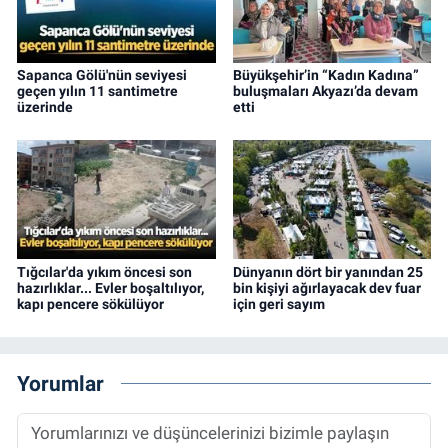
Sapanca Gölü'nün seviyesi
Büyükşehir’in “Kadın Kadına”
geçen yılın 11 santimetre
buluşmaları Akyazı’da devam
üzerinde
etti
Tığcılar'da yıkım öncesi son
Dünyanın dört bir yanından 25
hazırlıklar... Evler boşaltılıyor,
bin kişiyi ağırlayacak dev fuar
kapı pencere sökülüyor
için geri sayım
Yorumlar