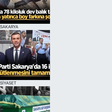
EĞİTİM
MAGAZİN
SAKARYA
ÖZEL HABER
HALK54 PANORAMA
SİYASET