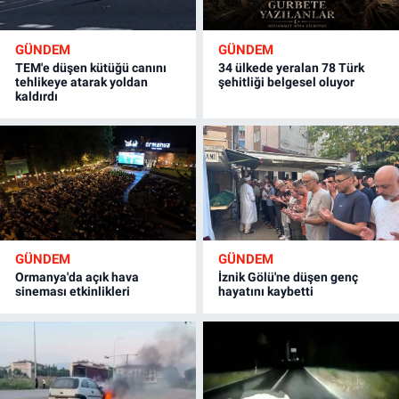
GÜNDEM
GÜNDEM
TEM'e düşen kütüğü canını
34 ülkede yeralan 78 Türk
tehlikeye atarak yoldan
şehitliği belgesel oluyor
kaldırdı
GÜNDEM
GÜNDEM
Ormanya'da açık hava
İznik Gölü'ne düşen genç
sineması etkinlikleri
hayatını kaybetti