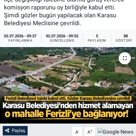
komisyon raporunu oy birliğiyle kabul etti.
Şimdi gözler bugün yapılacak olan Karasu
Belediyesi Meclisine çevrildi.
02.07.2026 - 09:37
02.07.2026 - 09:52
5
88
YAYINLANMA
GÜNCELLEME
PAYLAŞIM
GÖSTERIM
Paylaş
-
+
A
A