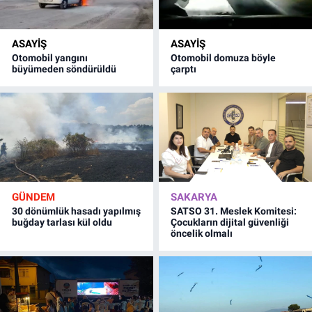
ASAYİŞ
ASAYİŞ
Otomobil yangını
Otomobil domuza böyle
büyümeden söndürüldü
çarptı
GÜNDEM
SAKARYA
30 dönümlük hasadı yapılmış
SATSO 31. Meslek Komitesi:
buğday tarlası kül oldu
Çocukların dijital güvenliği
öncelik olmalı