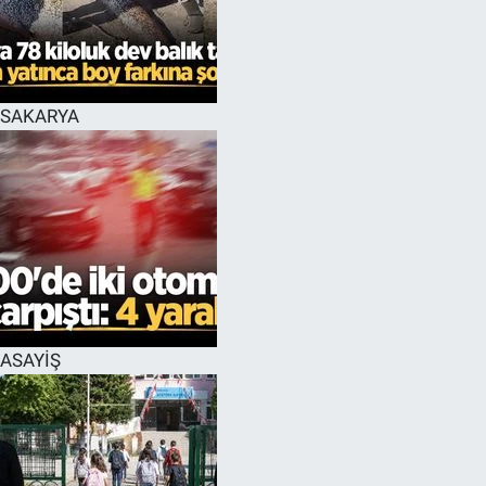
EĞİTİM
MAGAZİN
SAKARYA
ÖZEL HABER
HALK54 PANORAMA
ASAYİŞ