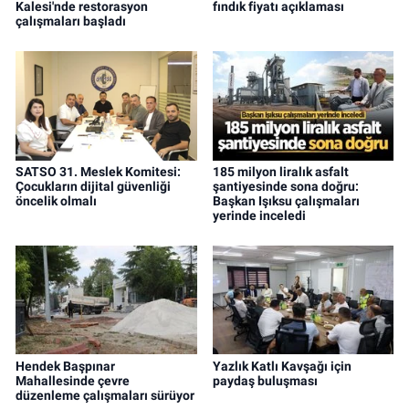
Kalesi'nde restorasyon
fındık fiyatı açıklaması
çalışmaları başladı
SATSO 31. Meslek Komitesi:
185 milyon liralık asfalt
Çocukların dijital güvenliği
şantiyesinde sona doğru:
öncelik olmalı
Başkan Işıksu çalışmaları
yerinde inceledi
Hendek Başpınar
Yazlık Katlı Kavşağı için
Mahallesinde çevre
paydaş buluşması
düzenleme çalışmaları sürüyor