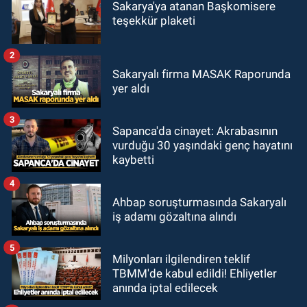
Sakarya'ya atanan Başkomisere
teşekkür plaketi
2
Sakaryalı firma MASAK Raporunda
yer aldı
3
Sapanca'da cinayet: Akrabasının
vurduğu 30 yaşındaki genç hayatını
kaybetti
4
Ahbap soruşturmasında Sakaryalı
iş adamı gözaltına alındı
5
Milyonları ilgilendiren teklif
TBMM'de kabul edildi! Ehliyetler
anında iptal edilecek