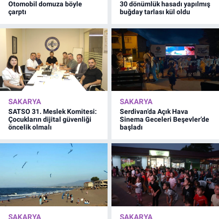
Otomobil domuza böyle
30 dönümlük hasadı yapılmış
çarptı
buğday tarlası kül oldu
SAKARYA
SAKARYA
SATSO 31. Meslek Komitesi:
Serdivan’da Açık Hava
Çocukların dijital güvenliği
Sinema Geceleri Beşevler’de
öncelik olmalı
başladı
SAKARYA
SAKARYA