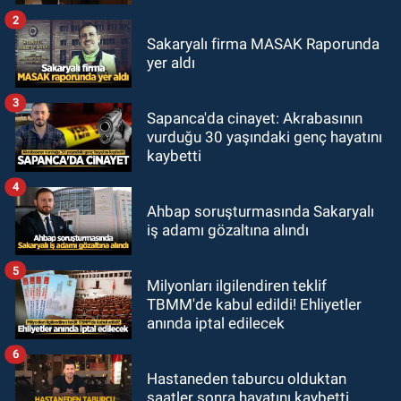
2
Sakaryalı firma MASAK Raporunda
yer aldı
3
Sapanca'da cinayet: Akrabasının
vurduğu 30 yaşındaki genç hayatını
kaybetti
4
Ahbap soruşturmasında Sakaryalı
iş adamı gözaltına alındı
5
Milyonları ilgilendiren teklif
TBMM'de kabul edildi! Ehliyetler
anında iptal edilecek
6
Hastaneden taburcu olduktan
saatler sonra hayatını kaybetti