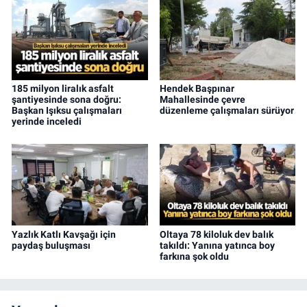
185 milyon liralık asfalt
Hendek Başpınar
şantiyesinde sona doğru:
Mahallesinde çevre
Başkan Işıksu çalışmaları
düzenleme çalışmaları sürüyor
yerinde inceledi
Yazlık Katlı Kavşağı için
Oltaya 78 kiloluk dev balık
paydaş buluşması
takıldı: Yanına yatınca boy
farkına şok oldu