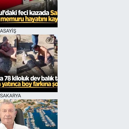
EĞİTİM
MAGAZİN
ASAYİŞ
ÖZEL HABER
HALK54 PANORAMA
SAKARYA