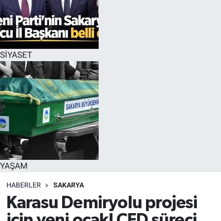
SİYASET
YAŞAM
HABERLER
SAKARYA
Karasu Demiryolu projesi
için yeni ocak! ÇED süreci