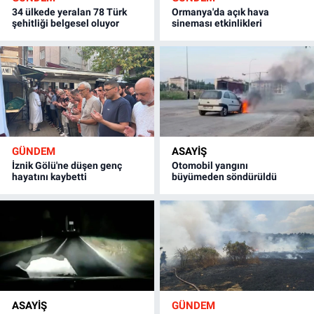
34 ülkede yeralan 78 Türk
Ormanya'da açık hava
şehitliği belgesel oluyor
sineması etkinlikleri
GÜNDEM
ASAYİŞ
İznik Gölü'ne düşen genç
Otomobil yangını
hayatını kaybetti
büyümeden söndürüldü
ASAYİŞ
GÜNDEM