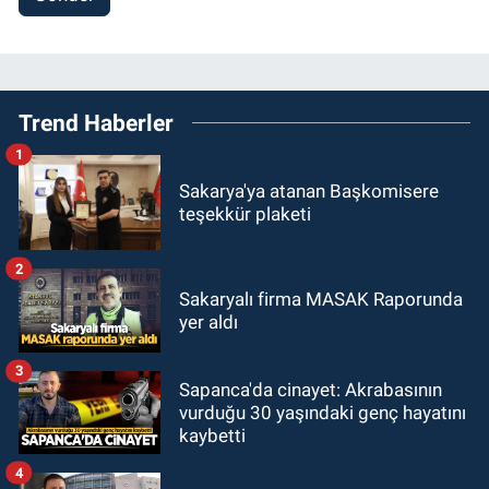
Trend Haberler
1
Sakarya'ya atanan Başkomisere
teşekkür plaketi
2
Sakaryalı firma MASAK Raporunda
yer aldı
3
Sapanca'da cinayet: Akrabasının
vurduğu 30 yaşındaki genç hayatını
kaybetti
4