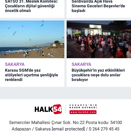
SATSO 31. Meslek Komitesi:
Serdivan’da Açık Hava
Çocukların dijital güvenliği
Sinema Geceleri Beşevler’de
öncelik olmalı
başladı
SAKARYA
SAKARYA
Karasu SGM’de yaz
Büyükşehir’in yaz etkinlikleri
atölyeleri uçurtma şenliğiyle
çocuklara neşe dolu anılar
renklendi
bırakıyor
Semerciler Mahallesi Çınar Sok. No:22 Posta kodu: 54100
Adapazarı / Sakarya
[email protected]
/ 0 264 279 45 45