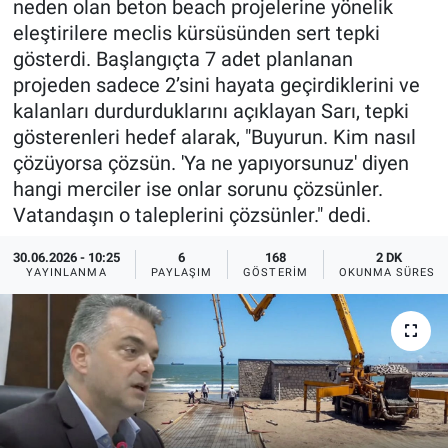
neden olan beton beach projelerine yönelik
eleştirilere meclis kürsüsünden sert tepki
gösterdi. Başlangıçta 7 adet planlanan
projeden sadece 2’sini hayata geçirdiklerini ve
kalanları durdurduklarını açıklayan Sarı, tepki
gösterenleri hedef alarak, "Buyurun. Kim nasıl
çözüyorsa çözsün. 'Ya ne yapıyorsunuz' diyen
hangi merciler ise onlar sorunu çözsünler.
Vatandaşın o taleplerini çözsünler." dedi.
30.06.2026 - 10:25
6
168
2 DK
YAYINLANMA
PAYLAŞIM
GÖSTERIM
OKUNMA SÜRESI