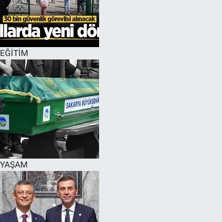
EĞİTİM
MAGAZİN
EĞİTİM
ÖZEL HABER
HALK54 PANORAMA
YAŞAM