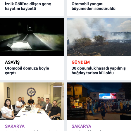
İznik Gölü'ne düşen genç
Otomobil yangını
hayatını kaybetti
büyümeden söndürüldü
ASAYİŞ
GÜNDEM
Otomobil domuza böyle
30 dönümlük hasadı yapılmış
çarptı
buğday tarlası kül oldu
SAKARYA
SAKARYA