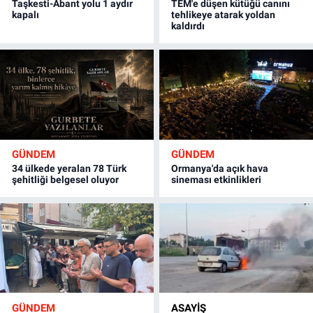
Taşkesti-Abant yolu 1 aydır
TEM'e düşen kütüğü canını
kapalı
tehlikeye atarak yoldan
kaldırdı
GÜNDEM
GÜNDEM
34 ülkede yeralan 78 Türk
Ormanya'da açık hava
şehitliği belgesel oluyor
sineması etkinlikleri
GÜNDEM
ASAYİŞ