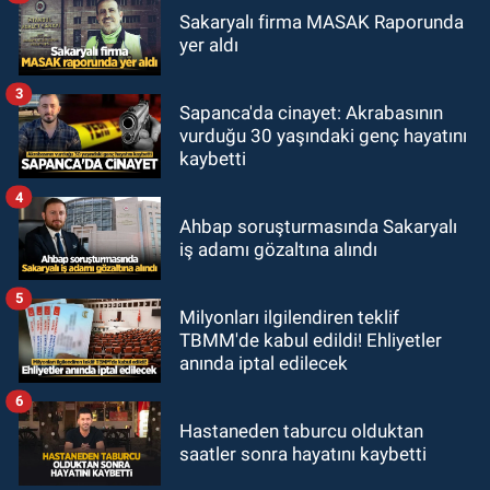
Sakaryalı firma MASAK Raporunda
yer aldı
3
Sapanca'da cinayet: Akrabasının
vurduğu 30 yaşındaki genç hayatını
kaybetti
4
Ahbap soruşturmasında Sakaryalı
iş adamı gözaltına alındı
5
Milyonları ilgilendiren teklif
TBMM'de kabul edildi! Ehliyetler
anında iptal edilecek
6
Hastaneden taburcu olduktan
saatler sonra hayatını kaybetti