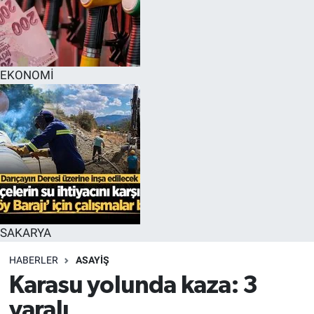
EĞİTİM
MAGAZİN
EKONOMİ
ÖZEL HABER
HALK54 PANORAMA
SAKARYA
HABERLER
ASAYİŞ
Karasu yolunda kaza: 3
yaralı