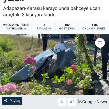
Adapazarı-Karasu karayolunda bahçeye uçan
araçtaki 3 kişi yaralandı.
29.06.2026 - 23:36
1
102
1 DK
YAYINLANMA
PAYLAŞIM
GÖSTERIM
OKUNMA SÜRESI
Paylaş
-
+
A
A