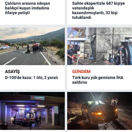
Çalıların arasına sıkışan
Sahte ekspertizle 687 kişiye
balıkçıl kuşun imdadına
vatandaşlık
itfaiye yetişti
kazandırmışlardı, 32 kişi
tutuklandı
ASAYİŞ
GÜNDEM
D-100'de kaza: 1 ölü, 2 yaralı
Türk kuru yük gemisine İHA
saldırısı