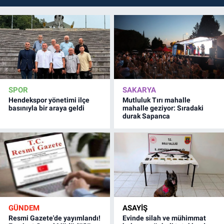
SPOR
SAKARYA
Hendekspor yönetimi ilçe
Mutluluk Tırı mahalle
basınıyla bir araya geldi
mahalle geziyor: Sıradaki
durak Sapanca
GÜNDEM
ASAYİŞ
Resmi Gazete'de yayımlandı!
Evinde silah ve mühimmat