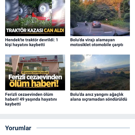
Hendek'te traktör devrildi: 1
Bolu'da virajı alamayan
kişi hayatını kaybetti
motosiklet otomobile çarptı
Ferizli cezaevinden ölüm
Bolu’da anız yangını ağaçlık
haberi! 49 yaşında hayatını
alana sıçramadan söndürüldü
kaybetti
Yorumlar