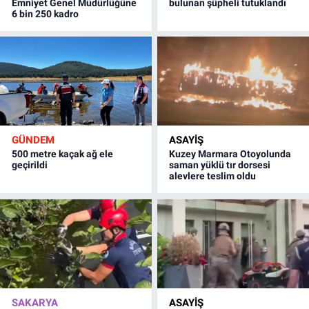
Emniyet Genel Müdürlüğüne
bulunan şüpheli tutuklandı
6 bin 250 kadro
GÜNDEM
ASAYİŞ
500 metre kaçak ağ ele
Kuzey Marmara Otoyolunda
geçirildi
saman yüklü tır dorsesi
alevlere teslim oldu
SAKARYA
ASAYİŞ