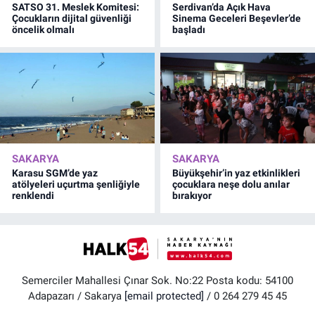
SATSO 31. Meslek Komitesi:
Serdivan’da Açık Hava
Çocukların dijital güvenliği
Sinema Geceleri Beşevler’de
öncelik olmalı
başladı
SAKARYA
SAKARYA
Karasu SGM’de yaz
Büyükşehir’in yaz etkinlikleri
atölyeleri uçurtma şenliğiyle
çocuklara neşe dolu anılar
renklendi
bırakıyor
Semerciler Mahallesi Çınar Sok. No:22 Posta kodu: 54100
Adapazarı / Sakarya
[email protected]
/ 0 264 279 45 45