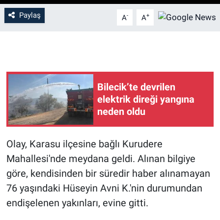
Paylaş
-
+
A
A
Bilecik’te devrilen
elektrik direği yangına
neden oldu
Olay, Karasu ilçesine bağlı Kurudere
Mahallesi'nde meydana geldi. Alınan bilgiye
göre, kendisinden bir süredir haber alınamayan
76 yaşındaki Hüseyin Avni K.'nin durumundan
endişelenen yakınları, evine gitti.