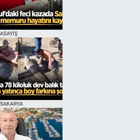
EĞİTİM
MAGAZİN
ASAYİŞ
ÖZEL HABER
HALK54 PANORAMA
SAKARYA