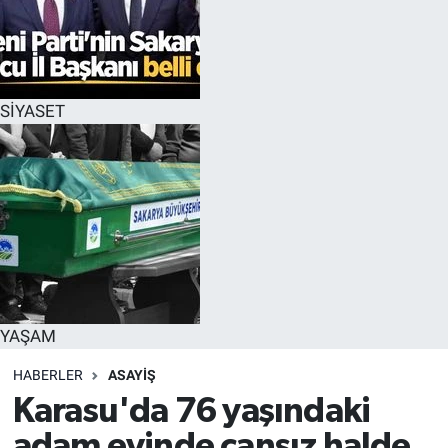
SİYASET
YAŞAM
HABERLER
ASAYİŞ
Karasu'da 76 yaşındaki
adam evinde cansız halde