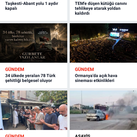
Taşkesti-Abant yolu 1 aydır
TEM'e düşen kütüğü canını
kapalı
tehlikeye atarak yoldan
kaldırdı
GÜNDEM
GÜNDEM
34 ülkede yeralan 78 Türk
Ormanya'da açık hava
şehitliği belgesel oluyor
sineması etkinlikleri
GÜNDEM
ASAYİŞ