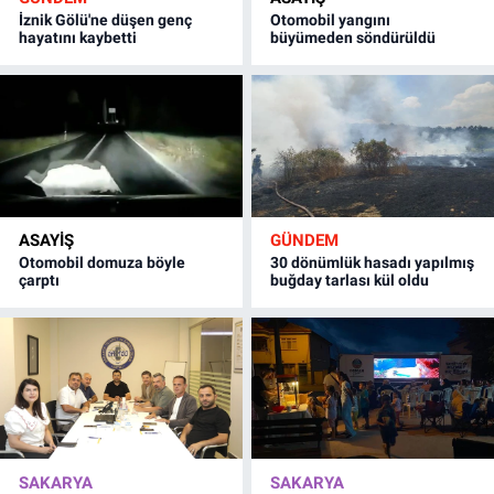
İznik Gölü'ne düşen genç
Otomobil yangını
hayatını kaybetti
büyümeden söndürüldü
ASAYİŞ
GÜNDEM
Otomobil domuza böyle
30 dönümlük hasadı yapılmış
çarptı
buğday tarlası kül oldu
SAKARYA
SAKARYA