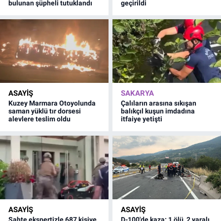
bulunan şüpheli tutuklandı
geçirildi
ASAYİŞ
SAKARYA
Kuzey Marmara Otoyolunda
Çalıların arasına sıkışan
saman yüklü tır dorsesi
balıkçıl kuşun imdadına
alevlere teslim oldu
itfaiye yetişti
ASAYİŞ
ASAYİŞ
Sahte ekspertizle 687 kişiye
D-100'de kaza: 1 ölü, 2 yaralı