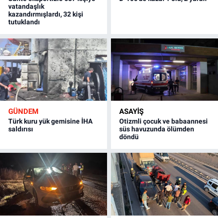
vatandaşlık
kazandırmışlardı, 32 kişi
tutuklandı
GÜNDEM
ASAYİŞ
Türk kuru yük gemisine İHA
Otizmli çocuk ve babaannesi
saldırısı
süs havuzunda ölümden
döndü