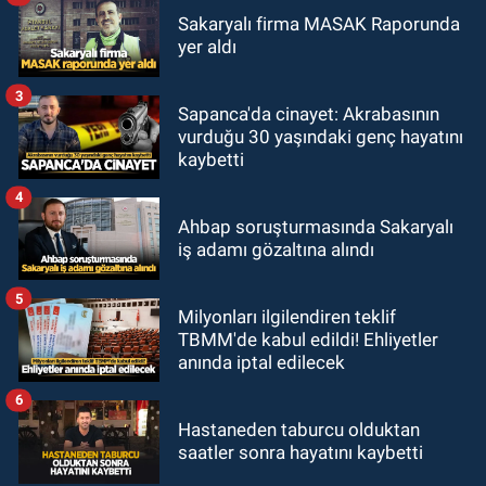
Sakaryalı firma MASAK Raporunda
yer aldı
3
Sapanca'da cinayet: Akrabasının
vurduğu 30 yaşındaki genç hayatını
kaybetti
4
Ahbap soruşturmasında Sakaryalı
iş adamı gözaltına alındı
5
Milyonları ilgilendiren teklif
TBMM'de kabul edildi! Ehliyetler
anında iptal edilecek
6
Hastaneden taburcu olduktan
saatler sonra hayatını kaybetti