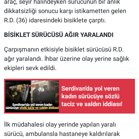
araç, seyir halindeyken sürücünün bir anlık
dikkatsizliği sonucu karşı istikametten gelen
R.D. (36) idaresindeki bisiklete çarptı.
BİSİKLET SÜRÜCÜSÜ AĞIR YARALANDI
Çarpışmanın etkisiyle bisiklet sürücüsü R.D.
ağır yaralandı. İhbar üzerine olay yerine sağlık
ekipleri sevk edildi.
Serdivan'da yol veren
kadın sürücüye sözlü
taciz ve saldırı iddiası!
İlk müdahalesi olay yerinde yapılan yaralı
sürücü, ambulansla hastaneye kaldırılarak