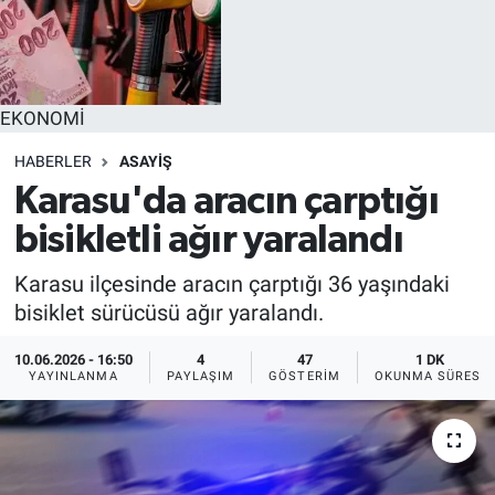
EĞİTİM
MAGAZİN
EKONOMİ
ÖZEL HABER
HABERLER
ASAYİŞ
Karasu'da aracın çarptığı
HALK54 PANORAMA
bisikletli ağır yaralandı
Karasu ilçesinde aracın çarptığı 36 yaşındaki
bisiklet sürücüsü ağır yaralandı.
10.06.2026 - 16:50
4
47
1 DK
YAYINLANMA
PAYLAŞIM
GÖSTERIM
OKUNMA SÜRESI