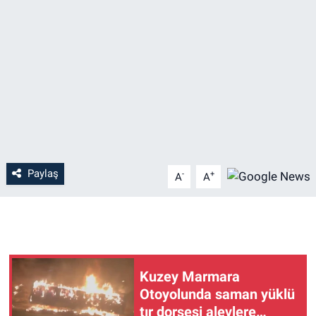
Paylaş
-
+
A
A
Kuzey Marmara
Otoyolunda saman yüklü
tır dorsesi alevlere