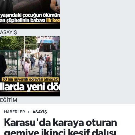
EĞİTİM
MAGAZİN
ASAYİŞ
ÖZEL HABER
HALK54 PANORAMA
EĞİTİM
HABERLER
ASAYİŞ
Karasu'da karaya oturan
gemiye ikinci keşif dalışı