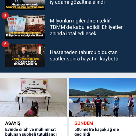
iş adamı gözaltına alındı
5
Milyonları ilgilendiren teklif
TBMM'de kabul edildi! Ehliyetler
anında iptal edilecek
6
Hastaneden taburcu olduktan
saatler sonra hayatını kaybetti
ASAYİŞ
GÜNDEM
Evinde silah ve mühimmat
500 metre kaçak ağ ele
bulunan şüpheli tutuklandı
geçirildi