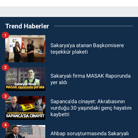
Trend Haberler
1
Sakarya'ya atanan Başkomisere
teşekkür plaketi
2
Sakaryalı firma MASAK Raporunda
yer aldı
3
Sapanca'da cinayet: Akrabasının
vurduğu 30 yaşındaki genç hayatını
kaybetti
4
Ahbap soruşturmasında Sakaryalı