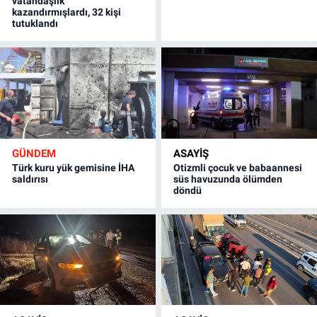
vatandaşlık
kazandırmışlardı, 32 kişi
tutuklandı
GÜNDEM
ASAYİŞ
Türk kuru yük gemisine İHA
Otizmli çocuk ve babaannesi
saldırısı
süs havuzunda ölümden
döndü