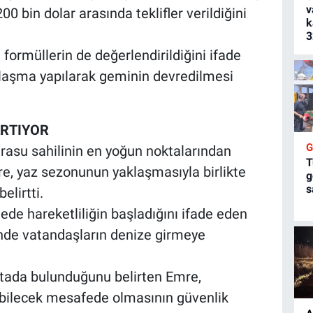
v
00 bin dolar arasında teklifler verildiğini
k
3
formüllerin de değerlendirildiğini ifade
nlaşma yapılarak geminin devredilmesi
ARTIYOR
asu sahilinin en yoğun noktalarından
T
e, yaz sezonunun yaklaşmasıyla birlikte
g
s
elirtti.
gede hareketliliğin başladığını ifade eden
inde vatandaşların denize girmeye
ktada bulunduğunu belirten Emre,
bilecek mesafede olmasının güvenlik