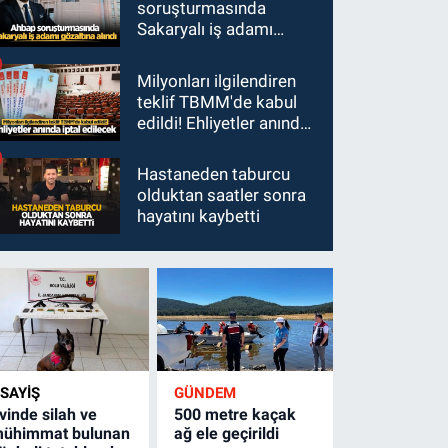
soruşturmasında
Sakaryalı iş adamı
gözaltına alındı
Milyonları ilgilendiren
teklif TBMM'de kabul
edildi! Ehliyetler anında
iptal edilecek
Hastaneden taburcu
olduktan saatler sonra
hayatını kaybetti
SAYİŞ
GÜNDEM
vinde silah ve
500 metre kaçak
ühimmat bulunan
ağ ele geçirildi