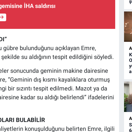
ş
gemisine İHA saldırısı
DI”
lu gübre bulunduğunu açıklayan Emre,
A
K
ekilde su aldığının tespit edildiğini söyledi.
O
y
meler sonucunda geminin makine dairesine
a
mre, “Geminin dış kısmı kayalıklara oturmuş
 bir sızıntı tespit edilmedi. Mazot ya da
resine kadar su aldığı belirlendi” ifadelerini
A
LARI BULABİLİR
S
iyetlerin konuşulduğunu belirten Emre, ilgili
6