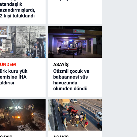
atandaşlık
azandırmışlardı,
2 kişi tutuklandı
GÜNDEM
ASAYİŞ
ürk kuru yük
Otizmli çocuk ve
emisine İHA
babaannesi süs
aldırısı
havuzunda
ölümden döndü