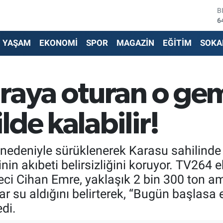
D
4
E
5
YAŞAM
EKONOMİ
SPOR
MAGAZİN
EĞİTİM
SOKA
S
6
G
6
raya oturan o gem
B
1
B
de kalabilir!
6
nedeniyle sürüklenerek Karasu sahilinde
nin akıbeti belirsizliğini koruyor. TV264
eci Cihan Emre, yaklaşık 2 bin 300 ton 
 su aldığını belirterek, “Bugün başlasa e
edi.