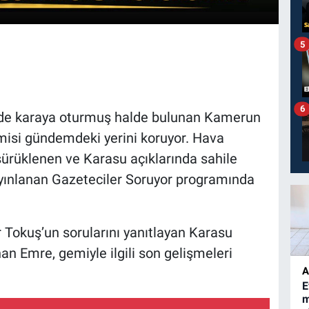
5
6
ilde karaya oturmuş halde bulunan Kamerun
misi gündemdeki yerini koruyor. Hava
ürüklenen ve Karasu açıklarında sahile
yınlanan Gazeteciler Soruyor programında
Tokuş’un sorularını yanıtlayan Karasu
n Emre, gemiyle ilgili son gelişmeleri
A
E
m