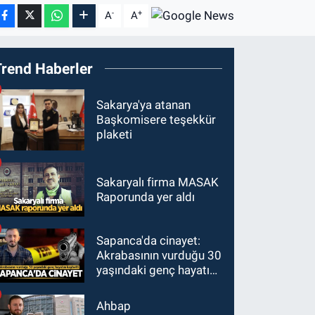
-
+
A
A
Trend Haberler
Sakarya'ya atanan
Başkomisere teşekkür
plaketi
Sakaryalı firma MASAK
Raporunda yer aldı
Sapanca'da cinayet:
Akrabasının vurduğu 30
yaşındaki genç hayatını
kaybetti
Ahbap