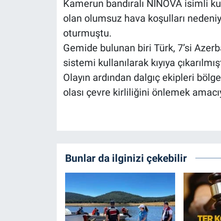
Kamerun bandıralı NINOVA isimli kur
olan olumsuz hava koşulları nedeniy
oturmuştu.
Gemide bulunan biri Türk, 7’si Azer
sistemi kullanılarak kıyıya çıkarılmışt
Olayın ardından dalgıç ekipleri böl
olası çevre kirliliğini önlemek amacıy
Bunlar da ilginizi çekebilir