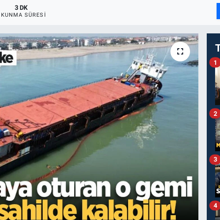
3 DK
OKUNMA SÜRESI
1
2
3
4