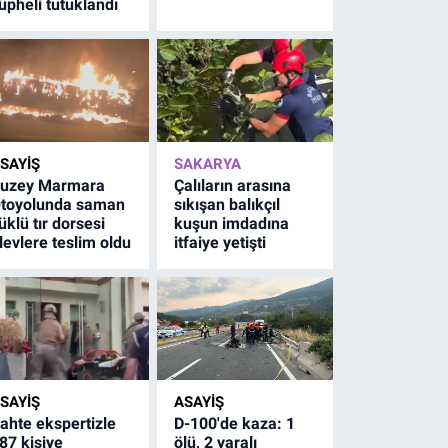
üpheli tutuklandı
SAYİŞ
SAKARYA
uzey Marmara
Çalıların arasına
toyolunda saman
sıkışan balıkçıl
üklü tır dorsesi
kuşun imdadına
levlere teslim oldu
itfaiye yetişti
SAYİŞ
ASAYİŞ
ahte ekspertizle
D-100'de kaza: 1
87 kişiye
ölü, 2 yaralı