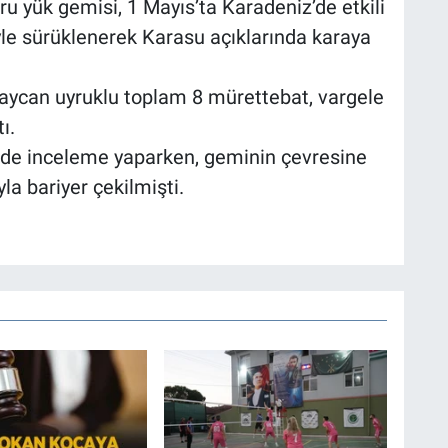
u yük gemisi, 1 Mayıs’ta Karadeniz’de etkili
le sürüklenerek Karasu açıklarında karaya
baycan uyruklu toplam 8 mürettebat, vargele
ı.
gede inceleme yaparken, geminin çevresine
la bariyer çekilmişti.