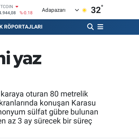
°
OLAR
32
Adapazarı
7,7436
%0.18
URO
5,2510
%0.32
K RÖPORTAJLARI
TERLİN
4,4811
%0.38
RAM ALTIN
660.55
%0.03
i yaz
İST100
3.779
%-14
ITCOIN
4.944,08
%-0.18
 karaya oturan 80 metrelik
 ekranlarında konuşan Karasu
amonyum sülfat gübre bulunan
n az 3 ay sürecek bir süreç