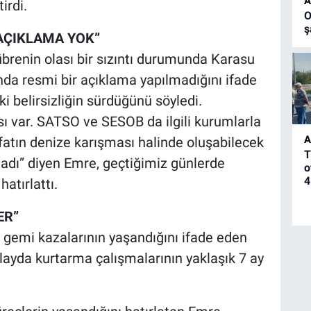
A
irdi.
O
ş
 AÇIKLAMA YOK”
enin olası bir sızıntı durumunda Karasu
nda resmi bir açıklama yapılmadığını ifade
 belirsizliğin sürdüğünü söyledi.
ması var. SATSO ve SESOB da ilgili kurumlarla
A
tın denize karışması halinde oluşabilecek
T
ılmadı” diyen Emre, geçtiğimiz günlerde
o
4
atırlattı.
ER”
 gemi kazalarının yaşandığını ifade eden
layda kurtarma çalışmalarının yaklaşık 7 ay