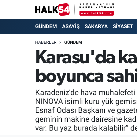
GÜNDEM
Adapazarı Nöbetçi Eczaneler
GÜNDEM
ASAYİŞ
SAKARYA
SİYASET
ASAYİŞ
Adapazarı Hava Durumu
HABERLER
GÜNDEM
Karasu'da ka
YAŞAM
Adapazarı Trafik Yoğunluk Haritası
boyunca sahil
SAKARYA
Süper Lig Puan Durumu ve Fikstür
SİYASET
Tüm Manşetler
Karadeniz’de hava muhalefeti 
NINOVA isimli kuru yük gemisi
EKONOMİ
Son Dakika Haberleri
Esnaf Odası Başkanı ve gazet
SOKAK RÖPORTAJLARI
Haber Arşivi
geminin makine dairesine kadar
var. Bu yaz burada kalabilir” d
SPOR