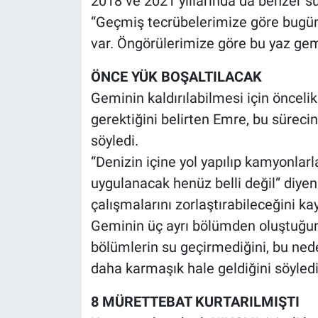
2018 ve 2021 yıllarında da benzer sü
“Geçmiş tecrübelerimize göre bugün 
var. Öngörülerimize göre bu yaz gemi 
ÖNCE YÜK BOŞALTILACAK
Geminin kaldırılabilmesi için öncelik
gerektiğini belirten Emre, bu süreci
söyledi.
“Denizin içine yol yapılıp kamyonlarl
uygulanacak henüz belli değil” diye
çalışmalarını zorlaştırabileceğini kay
Geminin üç ayrı bölümden oluştuğunu
bölümlerin su geçirmediğini, bu ne
daha karmaşık hale geldiğini söyledi
8 MÜRETTEBAT KURTARILMIŞTI