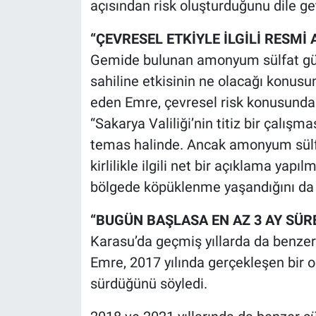
açısından risk oluşturduğunu dile get
“ÇEVRESEL ETKİYLE İLGİLİ RESMİ
Gemide bulunan amonyum sülfat gübr
sahiline etkisinin ne olacağı konusu
eden Emre, çevresel risk konusundaki
“Sakarya Valiliği’nin titiz bir çalış
temas halinde. Ancak amonyum sülfa
kirlilikle ilgili net bir açıklama yap
bölgede köpüklenme yaşandığını da h
“BUGÜN BAŞLASA EN AZ 3 AY SÜR
Karasu’da geçmiş yıllarda da benzer
Emre, 2017 yılında gerçekleşen bir o
sürdüğünü söyledi.