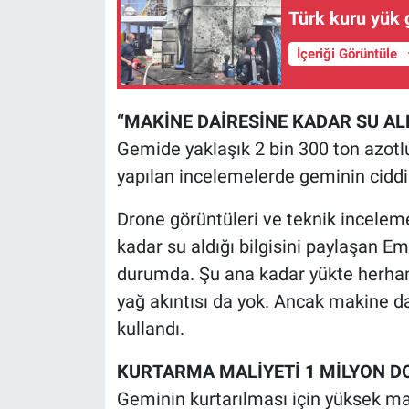
Türk kuru yük 
İçeriği Görüntüle
“MAKİNE DAİRESİNE KADAR SU AL
Gemide yaklaşık 2 bin 300 ton azot
yapılan incelemelerde geminin ciddi ş
Drone görüntüleri ve teknik incele
kadar su aldığı bilgisini paylaşan E
durumda. Şu ana kadar yükte herhangi
yağ akıntısı da yok. Ancak makine dai
kullandı.
KURTARMA MALİYETİ 1 MİLYON DO
Geminin kurtarılması için yüksek mal