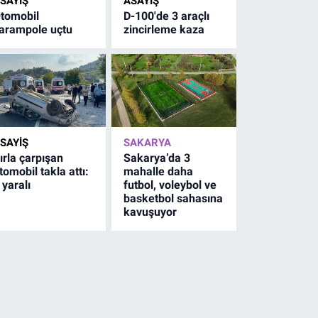
SAYİŞ
ASAYİŞ
tomobil
D-100'de 3 araçlı
arampole uçtu
zincirleme kaza
SAYİŞ
SAKARYA
ırla çarpışan
Sakarya’da 3
tomobil takla attı:
mahalle daha
 yaralı
futbol, voleybol ve
basketbol sahasına
kavuşuyor