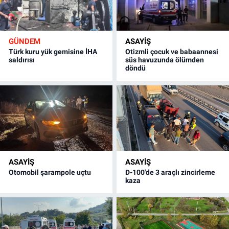
GÜNDEM
ASAYİŞ
Türk kuru yük gemisine İHA
Otizmli çocuk ve babaannesi
saldırısı
süs havuzunda ölümden
döndü
ASAYİŞ
ASAYİŞ
Otomobil şarampole uçtu
D-100'de 3 araçlı zincirleme
kaza