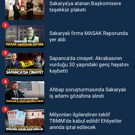
Sakarya'ya atanan Başkomisere
teşekkür plaketi
2
Sakaryalı firma MASAK Raporunda
yer aldı
3
Sapanca'da cinayet: Akrabasının
vurduğu 30 yaşındaki genç hayatını
kaybetti
4
Ahbap soruşturmasında Sakaryalı
iş adamı gözaltına alındı
5
Milyonları ilgilendiren teklif
TBMM'de kabul edildi! Ehliyetler
anında iptal edilecek