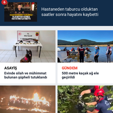
6
Hastaneden taburcu olduktan
saatler sonra hayatını kaybetti
ASAYİŞ
GÜNDEM
Evinde silah ve mühimmat
500 metre kaçak ağ ele
bulunan şüpheli tutuklandı
geçirildi