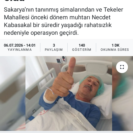
Sakarya’nın tanınmış simalarından ve Tekeler
EĞİTİM
Mahallesi önceki dönem muhtarı Necdet
Kabasakal bir süredir yaşadığı rahatsızlık
MAGAZİN
nedeniyle operasyon geçirdi.
ÖZEL HABER
06.07.2026 - 14:01
3
140
1 DK
YAYINLANMA
PAYLAŞIM
GÖSTERIM
OKUNMA SÜRESI
HALK54 PANORAMA