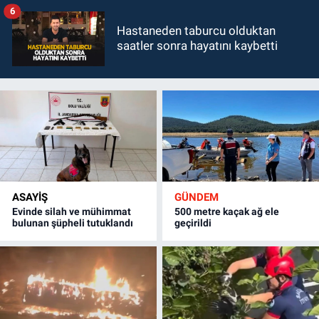
6
Hastaneden taburcu olduktan
saatler sonra hayatını kaybetti
ASAYİŞ
GÜNDEM
Evinde silah ve mühimmat
500 metre kaçak ağ ele
bulunan şüpheli tutuklandı
geçirildi