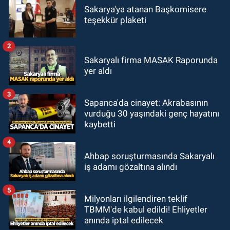
Sakarya'ya atanan Başkomisere
teşekkür plaketi
2
Sakaryalı firma MASAK Raporunda
yer aldı
3
Sapanca'da cinayet: Akrabasının
vurduğu 30 yaşındaki genç hayatını
kaybetti
4
Ahbap soruşturmasında Sakaryalı
iş adamı gözaltına alındı
5
Milyonları ilgilendiren teklif
TBMM'de kabul edildi! Ehliyetler
anında iptal edilecek