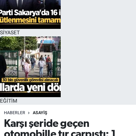
EĞİTİM
MAGAZİN
SİYASET
ÖZEL HABER
HALK54 PANORAMA
EĞİTİM
HABERLER
ASAYİŞ
Karşı şeride geçen
otomobille tır çarpıştı: 1