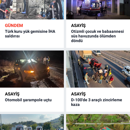
GÜNDEM
ASAYİŞ
Türk kuru yük gemisine İHA
Otizmli çocuk ve babaannesi
saldırısı
süs havuzunda ölümden
döndü
ASAYİŞ
ASAYİŞ
Otomobil şarampole uçtu
D-100'de 3 araçlı zincirleme
kaza