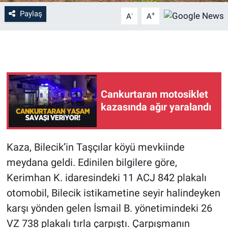
Paylaş
-
+
A
A
Cankurtaran motosiklet
kazasında ağır yaralandı
Kaza, Bilecik’in Taşçılar köyü mevkiinde
meydana geldi. Edinilen bilgilere göre,
Kerimhan K. idaresindeki 11 ACJ 842 plakalı
otomobil, Bilecik istikametine seyir halindeyken
karşı yönden gelen İsmail B. yönetimindeki 26
VZ 738 plakalı tırla çarpıştı. Çarpışmanın