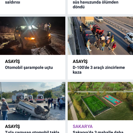
saldırısı
süs havuzunda ölümden
döndü
ASAYİŞ
ASAYİŞ
Otomobil şarampole uçtu
D-100'de 3 araçlı zincirleme
kaza
ASAYİŞ
SAKARYA
Tırla çarpışan otomobil takla
Sakarya’da 3 mahalle daha