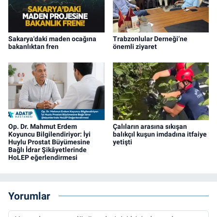
Sakarya'daki maden ocağına
Trabzonlular Derneği’ne
bakanlıktan fren
önemli ziyaret
Op. Dr. Mahmut Erdem
Çalıların arasına sıkışan
Koyuncu Bilgilendiriyor: İyi
balıkçıl kuşun imdadına itfaiye
Huylu Prostat Büyümesine
yetişti
Bağlı İdrar Şikâyetlerinde
HoLEP eğerlendirmesi
Yorumlar