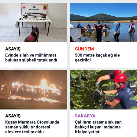
ASAYİŞ
GÜNDEM
Evinde silah ve mühimmat
500 metre kaçak ağ ele
bulunan şüpheli tutuklandı
geçirildi
ASAYİŞ
SAKARYA
Kuzey Marmara Otoyolunda
Çalıların arasına sıkışan
saman yüklü tır dorsesi
balıkçıl kuşun imdadına
alevlere teslim oldu
itfaiye yetişti