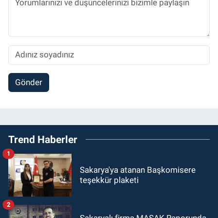
Gönder
Trend Haberler
1
Sakarya'ya atanan Başkomisere
teşekkür plaketi
2
Sakaryalı firma MASAK Raporunda