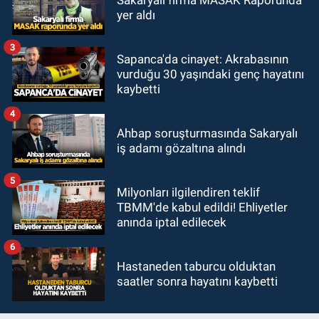
yer aldı
3
Sapanca'da cinayet: Akrabasının
vurduğu 30 yaşındaki genç hayatını
kaybetti
4
Ahbap soruşturmasında Sakaryalı
iş adamı gözaltına alındı
5
Milyonları ilgilendiren teklif
TBMM'de kabul edildi! Ehliyetler
anında iptal edilecek
6
Hastaneden taburcu olduktan
saatler sonra hayatını kaybetti