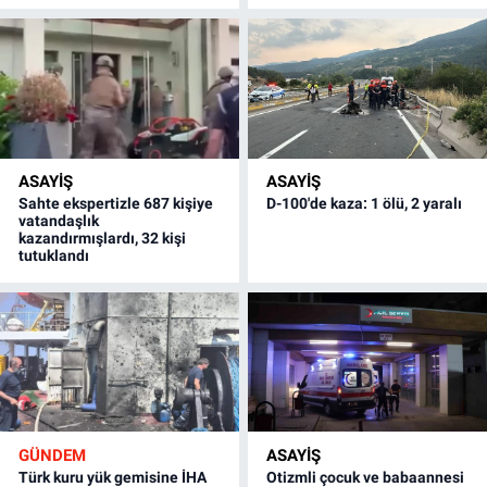
ASAYİŞ
ASAYİŞ
Sahte ekspertizle 687 kişiye
D-100'de kaza: 1 ölü, 2 yaralı
vatandaşlık
kazandırmışlardı, 32 kişi
tutuklandı
GÜNDEM
ASAYİŞ
Türk kuru yük gemisine İHA
Otizmli çocuk ve babaannesi