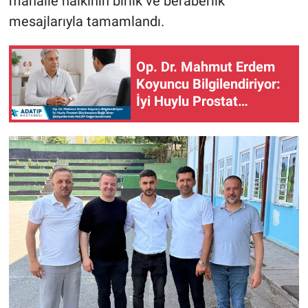
mahalle halkının birlik ve beraberlik
mesajlarıyla tamamlandı.
Op. Dr. Mahmut Erdem
Koyuncu Bilgilendiriyor:
İyi Huylu Prostat
Büyümesine Bağlı İdrar
Şikâyetlerinde HoLEP
eğerlendirmesi