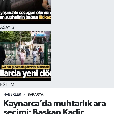
EĞİTİM
MAGAZİN
ASAYİŞ
ÖZEL HABER
HALK54 PANORAMA
EĞİTİM
HABERLER
SAKARYA
Kaynarca’da muhtarlık ara
seçimi: Başkan Kadir