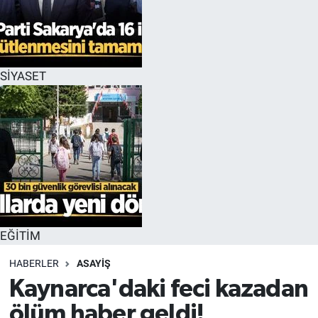
EĞİTİM
MAGAZİN
SİYASET
ÖZEL HABER
HALK54 PANORAMA
EĞİTİM
HABERLER
ASAYİŞ
Kaynarca'daki feci kazadan
ölüm haber geldi!