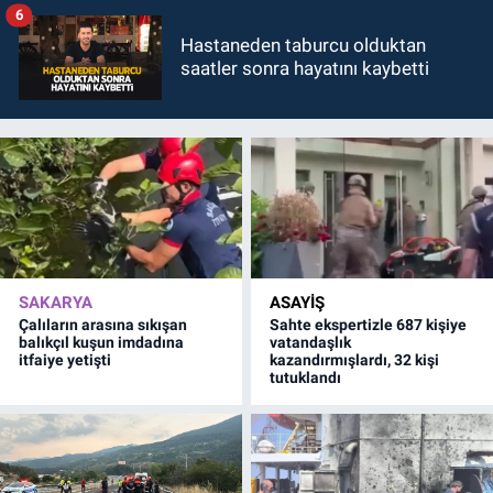
6
Hastaneden taburcu olduktan
saatler sonra hayatını kaybetti
SAKARYA
ASAYİŞ
Çalıların arasına sıkışan
Sahte ekspertizle 687 kişiye
balıkçıl kuşun imdadına
vatandaşlık
itfaiye yetişti
kazandırmışlardı, 32 kişi
tutuklandı