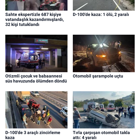
Sahte ekspertizle 687 kişiye
D-100'de kaza: 1 ölü, 2 yaralı
vatandaşlık kazandırmışlardı,
32 kişi tutuklandı
Otizmli çocuk ve babaannesi
Otomobil şarampole uçtu
süs havuzunda ölümden döndü
D-100'de 3 araçlı zincirleme
Tırla çarpışan otomobil takla
kaza
attı: 4 yaralı