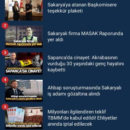
Sakarya'ya atanan Başkomisere
teşekkür plaketi
2
Sakaryalı firma MASAK Raporunda
yer aldı
3
Sapanca'da cinayet: Akrabasının
vurduğu 30 yaşındaki genç hayatını
kaybetti
4
Ahbap soruşturmasında Sakaryalı
iş adamı gözaltına alındı
5
Milyonları ilgilendiren teklif
TBMM'de kabul edildi! Ehliyetler
anında iptal edilecek