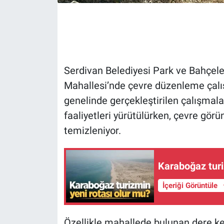
Serdivan Belediyesi Park ve Bahçel
Mahallesi’nde çevre düzenleme çalış
genelinde gerçekleştirilen çalışmal
faaliyetleri yürütülürken, çevre gö
temizleniyor.
Karaboğaz turi
İçeriği Görüntüle
Özellikle mahallede bulunan dere ke