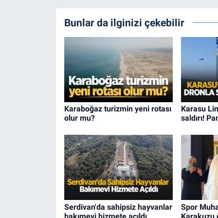
Bunlar da ilginizi çekebilir
Karaboğaz turizmin yeni rotası
Karasu Li
olur mu?
saldırı! P
Serdivan'da sahipsiz hayvanlar
Spor Muha
bakımevi hizmete açıldı
Karakuzu 