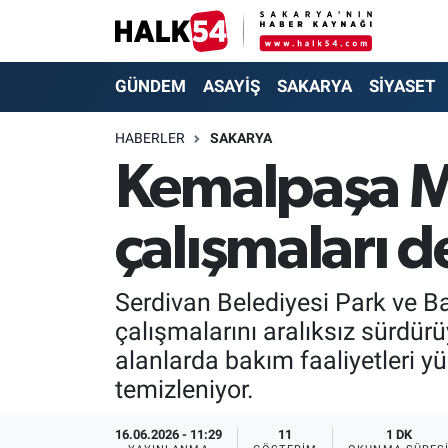
GÜNDEM
Adapazarı Nöbetçi Eczaneler
GÜNDEM
ASAYİŞ
SAKARYA
SİYASET
ASAYİŞ
Adapazarı Hava Durumu
HABERLER
SAKARYA
Kemalpaşa M
YAŞAM
Adapazarı Trafik Yoğunluk Haritası
çalışmaları 
SAKARYA
Süper Lig Puan Durumu ve Fikstür
SİYASET
Tüm Manşetler
Serdivan Belediyesi Park ve 
çalışmalarını aralıksız sürdür
EKONOMİ
Son Dakika Haberleri
alanlarda bakım faaliyetleri 
SOKAK RÖPORTAJLARI
Haber Arşivi
temizleniyor.
SPOR
16.06.2026 - 11:29
11
1 DK