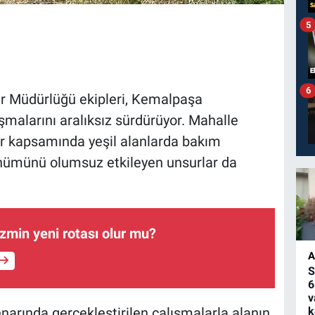
5
6
er Müdürlüğü ekipleri, Kemalpaşa
malarını aralıksız sürdürüyor. Mahalle
ar kapsamında yeşil alanlarda bakım
rünümünü olumsuz etkileyen unsurlar da
zmin yeni rotası olur mu?
A
S
6
v
narında gerçekleştirilen çalışmalarla alanın
k