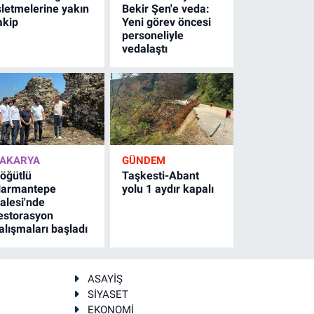
şletmelerine yakın
Bekir Şen'e veda:
akip
Yeni görev öncesi
personeliyle
vedalaştı
AKARYA
GÜNDEM
öğütlü
Taşkesti-Abant
armantepe
yolu 1 aydır kapalı
alesi'nde
estorasyon
alışmaları başladı
ASAYİŞ
SİYASET
EKONOMİ