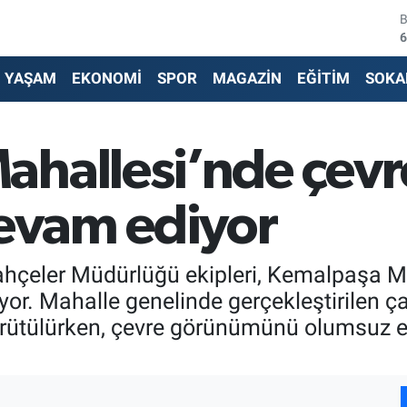
6
4
YAŞAM
EKONOMİ
SPOR
MAGAZİN
EĞİTİM
SOKA
5
6
ahallesi’nde çev
6
devam ediyor
1
Bahçeler Müdürlüğü ekipleri, Kemalpaşa 
üyor. Mahalle genelinde gerçekleştirilen 
yürütülürken, çevre görünümünü olumsuz e