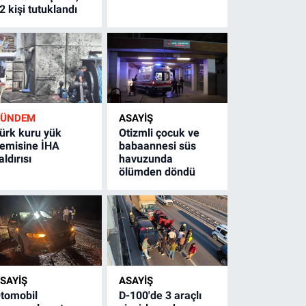
2 kişi tutuklandı
GÜNDEM
ASAYİŞ
ürk kuru yük
Otizmli çocuk ve
emisine İHA
babaannesi süs
aldırısı
havuzunda
ölümden döndü
SAYİŞ
ASAYİŞ
tomobil
D-100'de 3 araçlı