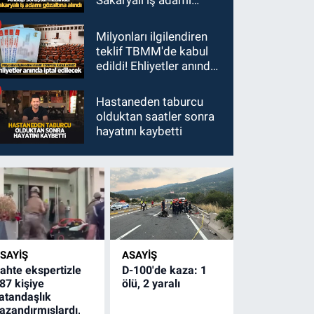
Sakaryalı iş adamı
gözaltına alındı
Milyonları ilgilendiren
teklif TBMM'de kabul
edildi! Ehliyetler anında
iptal edilecek
Hastaneden taburcu
olduktan saatler sonra
hayatını kaybetti
SAYİŞ
ASAYİŞ
ahte ekspertizle
D-100'de kaza: 1
87 kişiye
ölü, 2 yaralı
atandaşlık
azandırmışlardı,