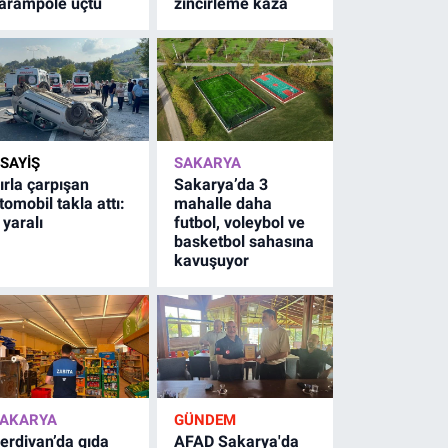
arampole uçtu
zincirleme kaza
SAYİŞ
SAKARYA
ırla çarpışan
Sakarya’da 3
tomobil takla attı:
mahalle daha
 yaralı
futbol, voleybol ve
basketbol sahasına
kavuşuyor
AKARYA
GÜNDEM
erdivan’da gıda
AFAD Sakarya'da