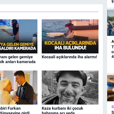
ş
A
T
o
4
manı gelen gemiye
Kocaali açıklarında iha alarmı!
anik anları kamerada
S
biri Furkan
Kaza kurbanı iki çocuk
S
dünyaevine girdi
babasına acı veda