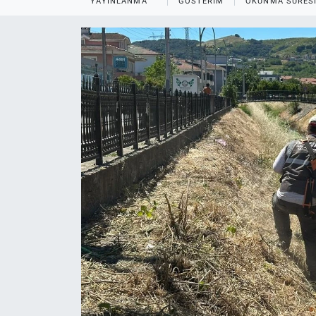
YAYINLANMA
GÖSTERIM
OKUNMA SÜRES
EĞİTİM
MAGAZİN
ÖZEL HABER
HALK54 PANORAMA