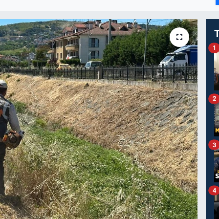
I
1
2
3
4