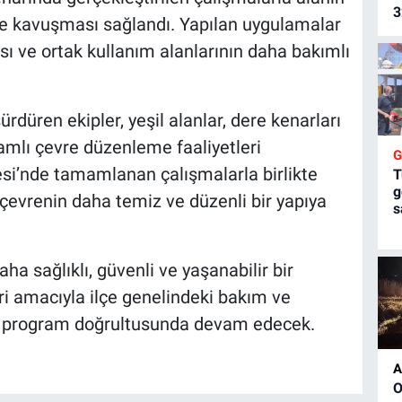
3
me kavuşması sağlandı. Yapılan uygulamalar
sı ve ortak kullanım alanlarının daha bakımlı
rdüren ekipler, yeşil alanlar, dere kenarları
amlı çevre düzenleme faaliyetleri
si’nde tamamlanan çalışmalarla birlikte
T
g
, çevrenin daha temiz ve düzenli bir yapıya
s
ha sağlıklı, güvenli ve yaşanabilir bir
i amacıyla ilçe genelindeki bakım ve
n program doğrultusunda devam edecek.
A
O