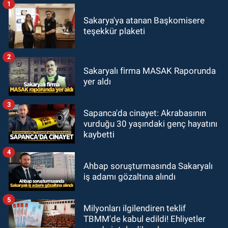
1
Sakarya'ya atanan Başkomisere
teşekkür plaketi
2
Sakaryalı firma MASAK Raporunda
yer aldı
3
Sapanca'da cinayet: Akrabasının
vurduğu 30 yaşındaki genç hayatını
kaybetti
4
Ahbap soruşturmasında Sakaryalı
iş adamı gözaltına alındı
5
Milyonları ilgilendiren teklif
TBMM'de kabul edildi! Ehliyetler