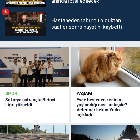
anında iptal edilecek
6
Hastaneden taburcu olduktan
saatler sonra hayatını kaybetti
SPOR
YAŞAM
Sakarya satrançta Birinci
Evde beslenen kedinin
Lig’e yükseldi
yaşlandığı nasıl anlaşılır?
Veteriner hekim Yıldız
açıkladı