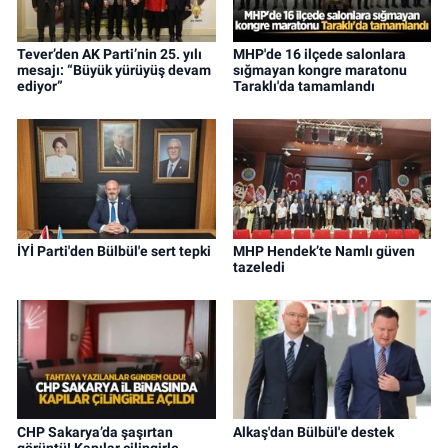
Tever’den AK Parti’nin 25. yılı
MHP'de 16 ilçede salonlara
mesajı: “Büyük yürüyüş devam
sığmayan kongre maratonu
ediyor”
Taraklı'da tamamlandı
İYİ Parti'den Bülbül'e sert tepki
MHP Hendek’te Namlı güven
tazeledi
CHP Sakarya’da şaşırtan
Alkaş'dan Bülbül'e destek
görüntü! Kapılar çilingirle