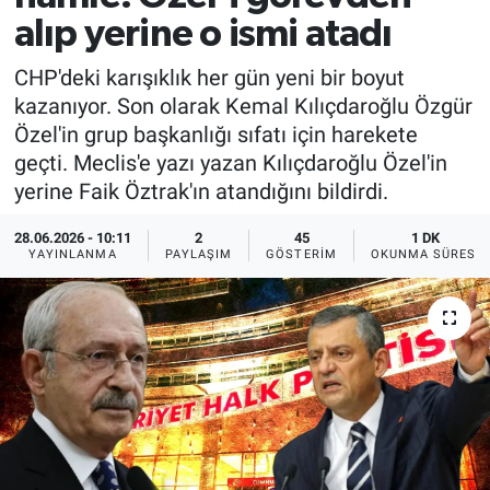
alıp yerine o ismi atadı
CHP'deki karışıklık her gün yeni bir boyut
kazanıyor. Son olarak Kemal Kılıçdaroğlu Özgür
Özel'in grup başkanlığı sıfatı için harekete
geçti. Meclis'e yazı yazan Kılıçdaroğlu Özel'in
yerine Faik Öztrak'ın atandığını bildirdi.
28.06.2026 - 10:11
2
45
1 DK
YAYINLANMA
PAYLAŞIM
GÖSTERIM
OKUNMA SÜRESI