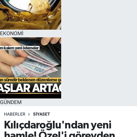
EKONOMİ
GÜNDEM
HABERLER
SİYASET
Kılıçdaroğlu'ndan yeni
hamle! Özel'i görevden