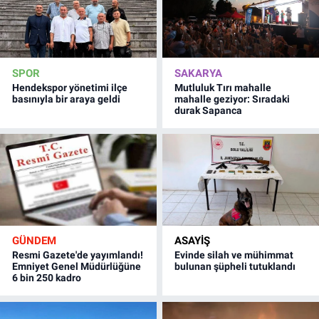
SPOR
SAKARYA
Hendekspor yönetimi ilçe
Mutluluk Tırı mahalle
basınıyla bir araya geldi
mahalle geziyor: Sıradaki
durak Sapanca
GÜNDEM
ASAYİŞ
Resmi Gazete'de yayımlandı!
Evinde silah ve mühimmat
Emniyet Genel Müdürlüğüne
bulunan şüpheli tutuklandı
6 bin 250 kadro