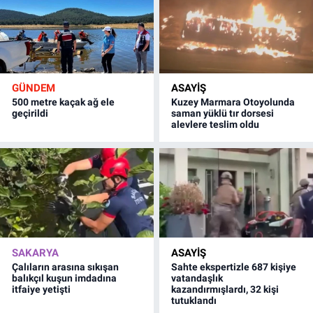
GÜNDEM
ASAYİŞ
500 metre kaçak ağ ele
Kuzey Marmara Otoyolunda
geçirildi
saman yüklü tır dorsesi
alevlere teslim oldu
SAKARYA
ASAYİŞ
Çalıların arasına sıkışan
Sahte ekspertizle 687 kişiye
balıkçıl kuşun imdadına
vatandaşlık
itfaiye yetişti
kazandırmışlardı, 32 kişi
tutuklandı