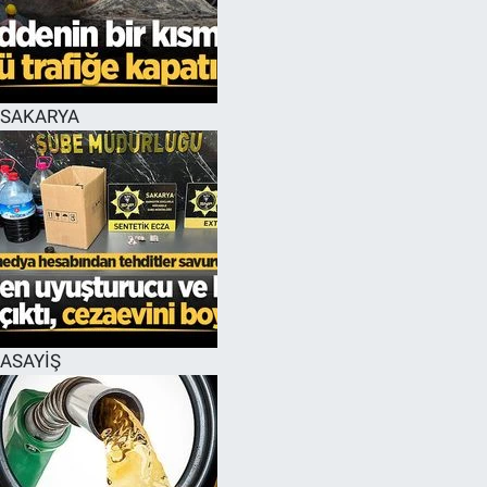
EĞİTİM
MAGAZİN
SAKARYA
ÖZEL HABER
HALK54 PANORAMA
ASAYİŞ