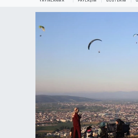
YAYINLANMA
PAYLAŞIM
GÖSTERIM
EĞİTİM
MAGAZİN
ÖZEL HABER
HALK54 PANORAMA