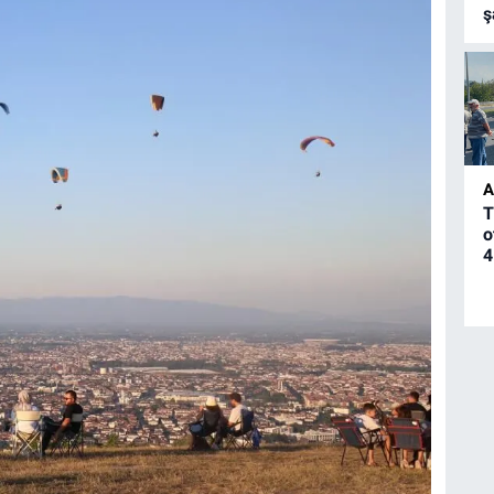
ş
A
T
o
4