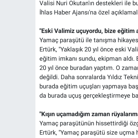
Valisi Nuri Okutan'ın destekleri ile b
İhlas Haber Ajansı'na özel açıklama
"Eski Valimiz uçuyordu, bize eğitim a
Yamaç paraşütü ile tanışma hikayes
Ertürk, "Yaklaşık 20 yıl önce eski Va
eğitim imkanı sundu, ekipman aldı.
20 yıl önce buradan yaptım. O zaman
değildi. Daha sonralarda Yıldız Tekni
burada eğitim uçuşları yapmaya başla
da burada uçuş gerçekleştirmeye baş
"Kışın uçamadığım zaman rüyalarıma
Yamaç paraşütünün hissettirdiği özg
Ertürk, "Yamaç paraşütü size uçma hi