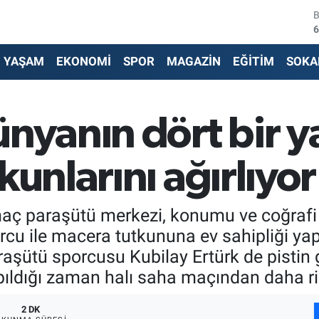
4
5
YAŞAM
EKONOMİ
SPOR
MAGAZİN
EĞİTİM
SOKA
6
6
ünyanın dört bir 
1
kunlarını ağırlıyor
6
ç paraşütü merkezi, konumu ve coğrafi av
cu ile macera tutkununa ev sahipliği yapı
şütü sporcusu Kubilay Ertürk de pistin g
apıldığı zaman halı saha maçından daha ris
2 DK