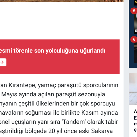
5
6
 resmi törenle son yolculuğuna uğurlandı
nan Kırantepe, yamaç paraşütü sporcularının
 Mayıs ayında açılan paraşüt sezonuyla
ünyanın çeşitli ülkelerinden bir çok sporcuyu
A
havaların soğuması ile birlikte Kasım ayında
E
nel uçuşların yanı sıra 'Tandem' olarak tabir
m
ş
ştirildiği bölgede 20 yıl önce eski Sakarya