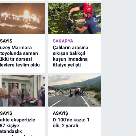
SAYİŞ
SAKARYA
uzey Marmara
Çalıların arasına
toyolunda saman
sıkışan balıkçıl
üklü tır dorsesi
kuşun imdadına
levlere teslim oldu
itfaiye yetişti
SAYİŞ
ASAYİŞ
ahte ekspertizle
D-100'de kaza: 1
87 kişiye
ölü, 2 yaralı
atandaşlık