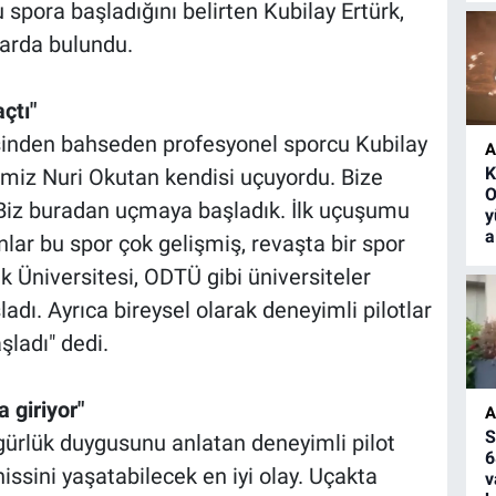
u spora başladığını belirten Kubilay Ertürk,
larda bulundu.
çtı"
inden bahseden profesyonel sporcu Kubilay
A
K
limiz Nuri Okutan kendisi uçuyordu. Bize
O
 Biz buradan uçmaya başladık. İlk uçuşumu
y
a
lar bu spor çok gelişmiş, revaşta bir spor
k Üniversitesi, ODTÜ gibi üniversiteler
dı. Ayrıca bireysel olarak deneyimli pilotlar
ladı" dedi.
 giriyor"
A
S
ürlük duygusunu anlatan deneyimli pilot
6
ssini yaşatabilecek en iyi olay. Uçakta
v