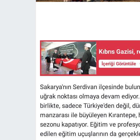
Kıbrıs Gazisi,
İçeriği Görüntüle
Sakarya'nın Serdivan ilçesinde bulu
uğrak noktası olmaya devam ediyor.
birlikte, sadece Türkiye'den değil, d
manzarası ile büyüleyen Kırantepe, 
sezonu kapatıyor. Eğitim ve profesyo
edilen eğitim uçuşlarının da gerçekle