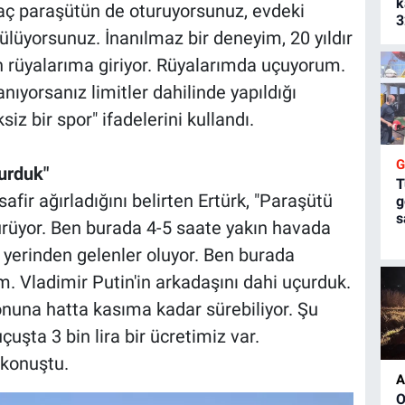
k
 paraşütün de oturuyorsunuz, evdeki
3
ülüyorsunuz. İnanılmaz bir deneyim, 20 yıldır
rüyalarıma giriyor. Rüyalarımda uçuyorum.
anıyorsanız limitler dahilinde yapıldığı
z bir spor" ifadelerini kullandı.
çurduk"
T
afir ağırladığını belirten Ertürk, "Paraşütü
g
s
rüyor. Ben burada 4-5 saate yakın havada
 yerinden gelenler oluyor. Ben burada
. Vladimir Putin'in arkadaşını dahi uçurduk.
onuna hatta kasıma kadar sürebiliyor. Şu
uşta 3 bin lira bir ücretimiz var.
 konuştu.
A
O