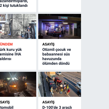
azandırmışlardı,
2 kişi tutuklandı
GÜNDEM
ASAYİŞ
ürk kuru yük
Otizmli çocuk ve
emisine İHA
babaannesi süs
aldırısı
havuzunda
ölümden döndü
SAYİŞ
ASAYİŞ
tomobil
D-100'de 3 araçlı