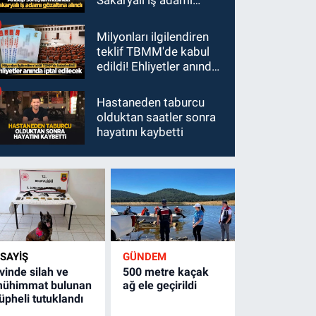
Sakaryalı iş adamı
gözaltına alındı
Milyonları ilgilendiren
teklif TBMM'de kabul
edildi! Ehliyetler anında
iptal edilecek
Hastaneden taburcu
olduktan saatler sonra
hayatını kaybetti
SAYİŞ
GÜNDEM
vinde silah ve
500 metre kaçak
ühimmat bulunan
ağ ele geçirildi
üpheli tutuklandı