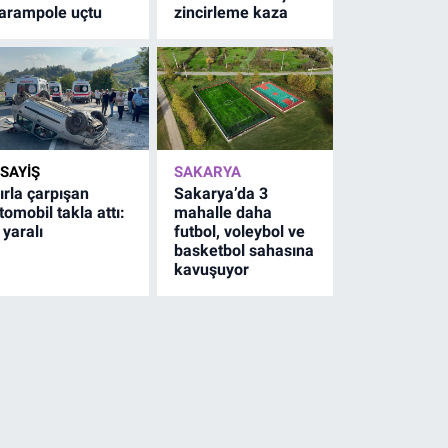
arampole uçtu
zincirleme kaza
SAYİŞ
SAKARYA
ırla çarpışan
Sakarya’da 3
tomobil takla attı:
mahalle daha
 yaralı
futbol, voleybol ve
basketbol sahasına
kavuşuyor