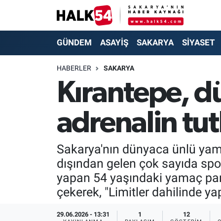
GÜNDEM
Adapazarı Nöbetçi Eczaneler
GÜNDEM
ASAYİŞ
SAKARYA
SİYASET
ASAYİŞ
Adapazarı Hava Durumu
HABERLER
SAKARYA
Kırantepe, d
YAŞAM
Adapazarı Trafik Yoğunluk Haritası
adrenalin tut
SAKARYA
Süper Lig Puan Durumu ve Fikstür
SİYASET
Tüm Manşetler
Sakarya'nın dünyaca ünlü yama
dışından gelen çok sayıda spor
EKONOMİ
Son Dakika Haberleri
yapan 54 yaşındaki yamaç para
SOKAK RÖPORTAJLARI
Haber Arşivi
çekerek, "Limitler dahilinde y
SPOR
29.06.2026 - 13:31
1
12