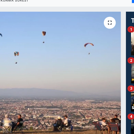
OKUNMA SÜRESI
1
2
3
4