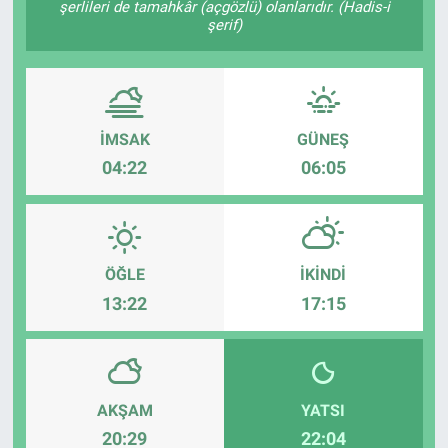
şerlileri de tamahkâr (açgözlü) olanlarıdır. (Hadis-i
şerif)
EĞİTİM
MAGAZİN
ÖZEL HABER
İMSAK
GÜNEŞ
04:22
06:05
HALK54 PANORAMA
ÖĞLE
İKINDI
13:22
17:15
AKŞAM
YATSI
20:29
22:04