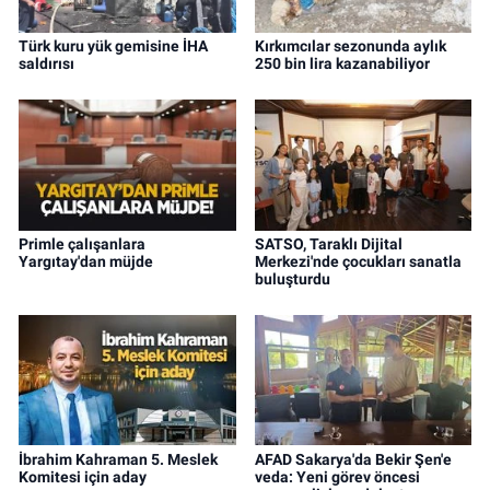
Türk kuru yük gemisine İHA
Kırkımcılar sezonunda aylık
saldırısı
250 bin lira kazanabiliyor
Primle çalışanlara
SATSO, Taraklı Dijital
Yargıtay'dan müjde
Merkezi'nde çocukları sanatla
buluşturdu
İbrahim Kahraman 5. Meslek
AFAD Sakarya'da Bekir Şen'e
Komitesi için aday
veda: Yeni görev öncesi