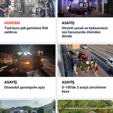
GÜNDEM
ASAYİŞ
Türk kuru yük gemisine İHA
Otizmli çocuk ve babaannesi
saldırısı
süs havuzunda ölümden
döndü
ASAYİŞ
ASAYİŞ
Otomobil şarampole uçtu
D-100'de 3 araçlı zincirleme
kaza