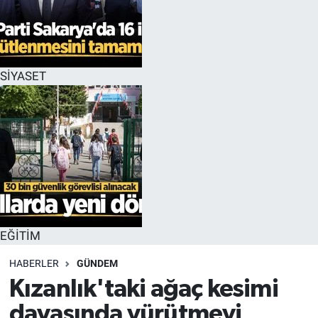
EĞİTİM
MAGAZİN
SİYASET
ÖZEL HABER
HALK54 PANORAMA
EĞİTİM
HABERLER
GÜNDEM
Kızanlık'taki ağaç kesimi
davasında yürütmeyi