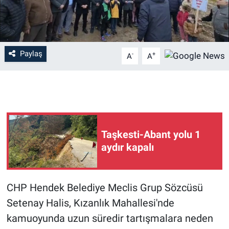
Paylaş
-
+
A
A
Taşkesti-Abant yolu 1
aydır kapalı
CHP Hendek Belediye Meclis Grup Sözcüsü
Setenay Halis, Kızanlık Mahallesi'nde
kamuoyunda uzun süredir tartışmalara neden