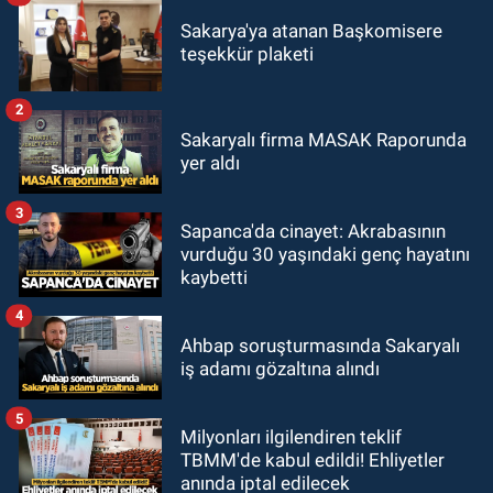
Sakarya'ya atanan Başkomisere
teşekkür plaketi
2
Sakaryalı firma MASAK Raporunda
yer aldı
3
Sapanca'da cinayet: Akrabasının
vurduğu 30 yaşındaki genç hayatını
kaybetti
4
Ahbap soruşturmasında Sakaryalı
iş adamı gözaltına alındı
5
Milyonları ilgilendiren teklif
TBMM'de kabul edildi! Ehliyetler
anında iptal edilecek