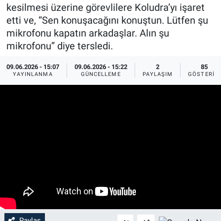
kesilmesi üzerine görevlilere Koludra’yı işaret
etti ve, “Sen konuşacağını konuştun. Lütfen şu
mikrofonu kapatın arkadaşlar. Alın şu
mikrofonu” diye tersledi.
09.06.2026 - 15:07
09.06.2026 - 15:22
2
85
YAYINLANMA
GÜNCELLEME
PAYLAŞIM
GÖSTERIM
Paylaş
-
+