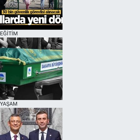
EĞİTİM
MAGAZİN
EĞİTİM
ÖZEL HABER
HALK54 PANORAMA
YAŞAM