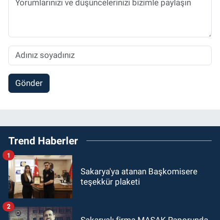
Gönder
Trend Haberler
1
Sakarya'ya atanan Başkomisere
teşekkür plaketi
2
Sakaryalı firma MASAK Raporunda