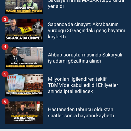
yer aldı
3
Sapanca'da cinayet: Akrabasının
vurduğu 30 yaşındaki genç hayatını
kaybetti
4
Ahbap soruşturmasında Sakaryalı
iş adamı gözaltına alındı
5
Milyonları ilgilendiren teklif
TBMM'de kabul edildi! Ehliyetler
anında iptal edilecek
6
Hastaneden taburcu olduktan
saatler sonra hayatını kaybetti