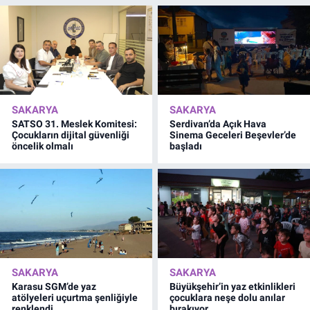
SAKARYA
SAKARYA
SATSO 31. Meslek Komitesi:
Serdivan’da Açık Hava
Çocukların dijital güvenliği
Sinema Geceleri Beşevler’de
öncelik olmalı
başladı
SAKARYA
SAKARYA
Karasu SGM’de yaz
Büyükşehir’in yaz etkinlikleri
atölyeleri uçurtma şenliğiyle
çocuklara neşe dolu anılar
renklendi
bırakıyor