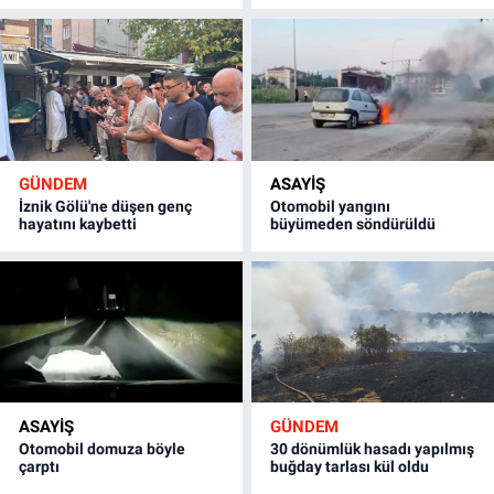
GÜNDEM
ASAYİŞ
İznik Gölü'ne düşen genç
Otomobil yangını
hayatını kaybetti
büyümeden söndürüldü
ASAYİŞ
GÜNDEM
Otomobil domuza böyle
30 dönümlük hasadı yapılmış
çarptı
buğday tarlası kül oldu