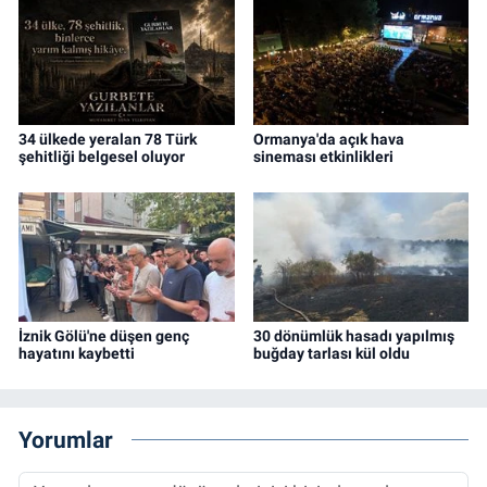
34 ülkede yeralan 78 Türk
Ormanya'da açık hava
şehitliği belgesel oluyor
sineması etkinlikleri
İznik Gölü'ne düşen genç
30 dönümlük hasadı yapılmış
hayatını kaybetti
buğday tarlası kül oldu
Yorumlar