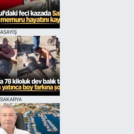
EĞİTİM
MAGAZİN
ASAYİŞ
ÖZEL HABER
HALK54 PANORAMA
SAKARYA