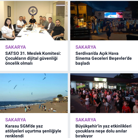
SAKARYA
SAKARYA
SATSO 31. Meslek Komitesi:
Serdivan’da Açık Hava
Çocukların dijital güvenliği
Sinema Geceleri Beşevler’de
öncelik olmalı
başladı
SAKARYA
SAKARYA
Karasu SGM’de yaz
Büyükşehir’in yaz etkinlikleri
atölyeleri uçurtma şenliğiyle
çocuklara neşe dolu anılar
renklendi
bırakıyor