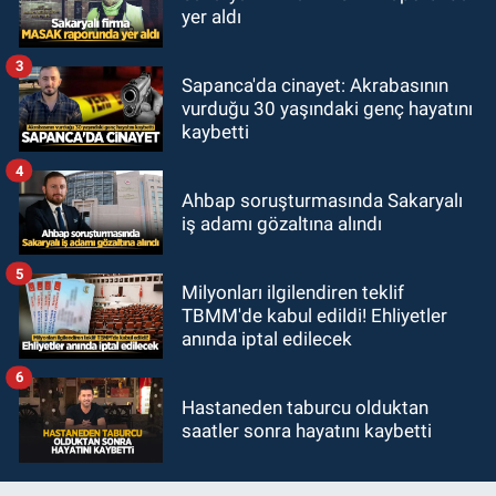
yer aldı
3
Sapanca'da cinayet: Akrabasının
vurduğu 30 yaşındaki genç hayatını
kaybetti
4
Ahbap soruşturmasında Sakaryalı
iş adamı gözaltına alındı
5
Milyonları ilgilendiren teklif
TBMM'de kabul edildi! Ehliyetler
anında iptal edilecek
6
Hastaneden taburcu olduktan
saatler sonra hayatını kaybetti