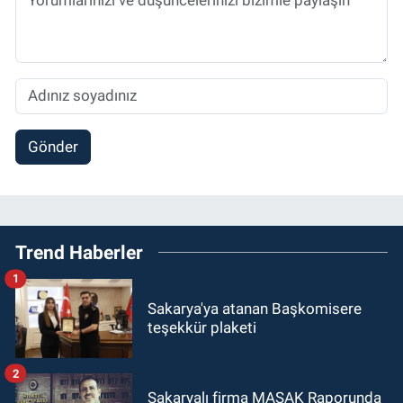
Gönder
Trend Haberler
1
Sakarya'ya atanan Başkomisere
teşekkür plaketi
2
Sakaryalı firma MASAK Raporunda