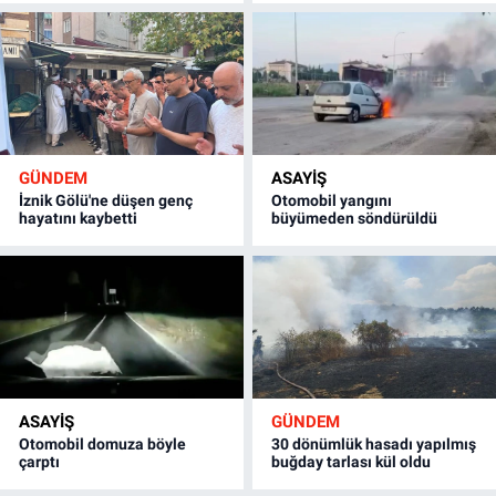
GÜNDEM
ASAYİŞ
İznik Gölü'ne düşen genç
Otomobil yangını
hayatını kaybetti
büyümeden söndürüldü
ASAYİŞ
GÜNDEM
Otomobil domuza böyle
30 dönümlük hasadı yapılmış
çarptı
buğday tarlası kül oldu