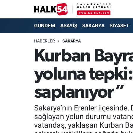
GÜNDEM
Adapazarı Nöbetçi Eczaneler
GÜNDEM
ASAYİŞ
SAKARYA
SİYASET
ASAYİŞ
Adapazarı Hava Durumu
HABERLER
SAKARYA
Kurban Bayram
YAŞAM
Adapazarı Trafik Yoğunluk Haritası
yoluna tepki:
SAKARYA
Süper Lig Puan Durumu ve Fikstür
SİYASET
Tüm Manşetler
saplanıyor”
EKONOMİ
Son Dakika Haberleri
Sakarya’nın Erenler ilçesinde, 
SOKAK RÖPORTAJLARI
Haber Arşivi
sağlayan yolun durumu vatanda
vatandaş, yaklaşan Kurban Ba
SPOR