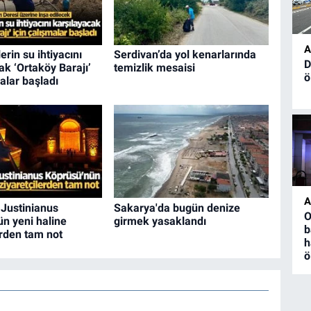
A
erin su ihtiyacını
Serdivan’da yol kenarlarında
D
ak ‘Ortaköy Barajı’
temizlik mesaisi
ö
malar başladı
A
k Justinianus
Sakarya'da bugün denize
O
n yeni haline
girmek yasaklandı
b
erden tam not
h
ö