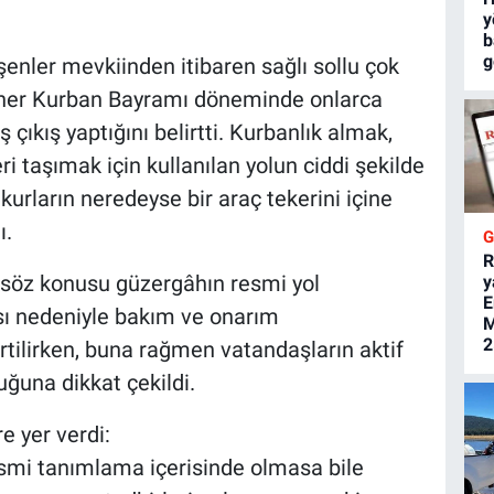
y
b
g
enler mevkiinden itibaren sağlı sollu çok
, her Kurban Bayramı döneminde onlarca
 çıkış yaptığını belirtti. Kurbanlık almak,
 taşımak için kullanılan yolun ciddi şekilde
kurların neredeyse bir araç tekerini içine
ı.
R
 söz konusu güzergâhın resmi yol
y
E
ı nedeniyle bakım ve onarım
M
2
rtilirken, buna rağmen vatandaşların aktif
uğuna dikkat çekildi.
 yer verdi:
esmi tanımlama içerisinde olmasa bile