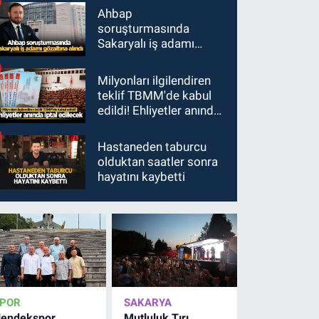
Ahbap
soruşturmasında
Sakaryalı iş adamı
gözaltına alındı
Milyonları ilgilendiren
teklif TBMM'de kabul
edildi! Ehliyetler anında
iptal edilecek
Hastaneden taburcu
olduktan saatler sonra
hayatını kaybetti
POR
SAKARYA
endekspor
Mutluluk Tırı