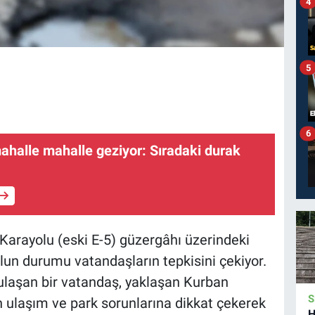
4
5
6
mahalle mahalle geziyor: Sıradaki durak
 Karayolu (eski E-5) güzergâhı üzerindeki
olun durumu vatandaşların tepkisini çekiyor.
laşan bir vatandaş, yaklaşan Kurban
S
ulaşım ve park sorunlarına dikkat çekerek
H