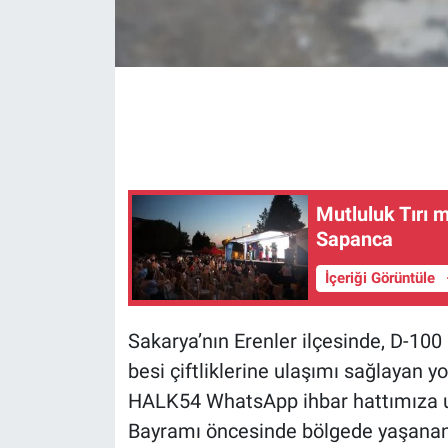
Mutluluk Tırı 
Sapanca
İçeriği Görüntüle
Sakarya’nın Erenler ilçesinde, D-100
besi çiftliklerine ulaşımı sağlayan y
HALK54 WhatsApp ihbar hattımıza u
Bayramı öncesinde bölgede yaşanan 