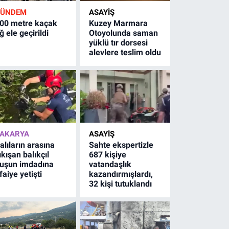
GÜNDEM
ASAYİŞ
00 metre kaçak
Kuzey Marmara
ğ ele geçirildi
Otoyolunda saman
yüklü tır dorsesi
alevlere teslim oldu
AKARYA
ASAYİŞ
alıların arasına
Sahte ekspertizle
ıkışan balıkçıl
687 kişiye
uşun imdadına
vatandaşlık
tfaiye yetişti
kazandırmışlardı,
32 kişi tutuklandı