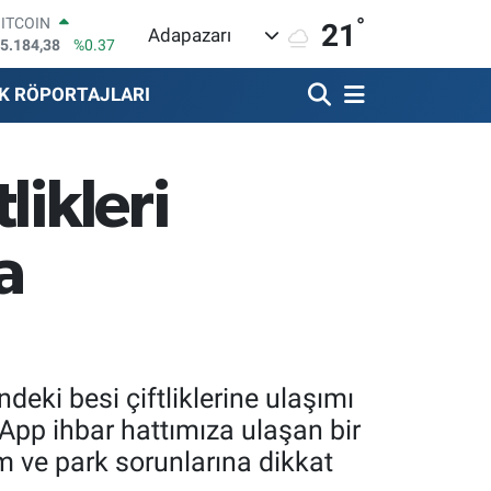
5.184,38
%0.37
°
DOLAR
21
Adapazarı
7,7239
%0.01
EURO
5,1823
%-0.06
K RÖPORTAJLARI
STERLİN
4,4329
%-0.02
GRAM ALTIN
664.02
%0.05
likleri
BİST100
3.779
%-14
a
deki besi çiftliklerine ulaşımı
pp ihbar hattımıza ulaşan bir
 ve park sorunlarına dikkat