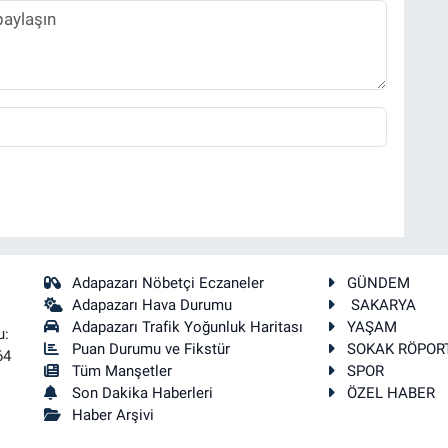
Adapazarı Nöbetçi Eczaneler
GÜNDEM
Adapazarı Hava Durumu
SAKARYA
Adapazarı Trafik Yoğunluk Haritası
YAŞAM
u:
Puan Durumu ve Fikstür
SOKAK RÖPOR
64
Tüm Manşetler
SPOR
Son Dakika Haberleri
ÖZEL HABER
Haber Arşivi