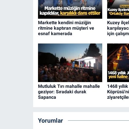
Markette kendini müziğin
Kuzey ilçel
ritmine kaptıran müşteri ve
karşılayac
esnaf kamerada
için çalış
Mutluluk Tırı mahalle mahalle
1468 yıllı
geziyor: Sıradaki durak
Köprüsü'nü
Sapanca
ziyaretçil
Yorumlar