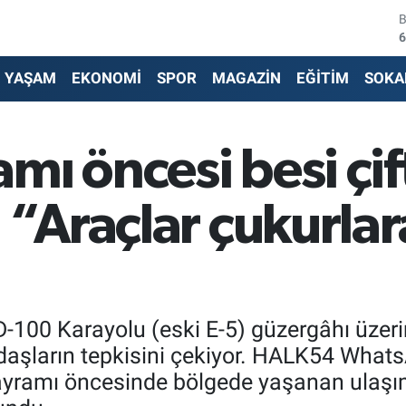
6
4
5
YAŞAM
EKONOMİ
SPOR
MAGAZİN
EĞİTİM
SOKA
6
6
ı öncesi besi çift
1
 “Araçlar çukurlar
D-100 Karayolu (eski E-5) güzergâhı üzerin
şların tepkisini çekiyor. HALK54 WhatsA
yramı öncesinde bölgede yaşanan ulaşım