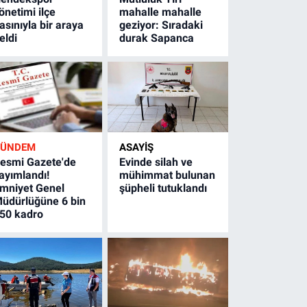
önetimi ilçe
mahalle mahalle
asınıyla bir araya
geziyor: Sıradaki
eldi
durak Sapanca
GÜNDEM
ASAYİŞ
esmi Gazete'de
Evinde silah ve
ayımlandı!
mühimmat bulunan
mniyet Genel
şüpheli tutuklandı
üdürlüğüne 6 bin
50 kadro