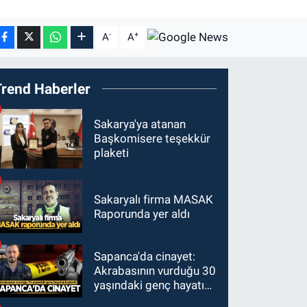
-
+
A
A
Trend Haberler
Sakarya'ya atanan
Başkomisere teşekkür
plaketi
Sakaryalı firma MASAK
Raporunda yer aldı
Sapanca'da cinayet:
Akrabasının vurduğu 30
yaşındaki genç hayatını
kaybetti