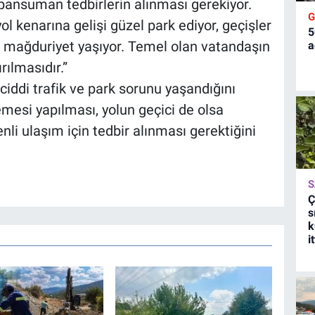
 pansuman tedbirlerin alınması gerekiyor.
l kenarına gelişi güzel park ediyor, geçişler
5
k mağduriyet yaşıyor. Temel olan vatandaşın
a
rılmasıdır.”
iddi trafik ve park sorunu yaşandığını
mesi yapılması, yolun geçici de olsa
li ulaşım için tedbir alınması gerektiğini
S
Ç
s
k
i