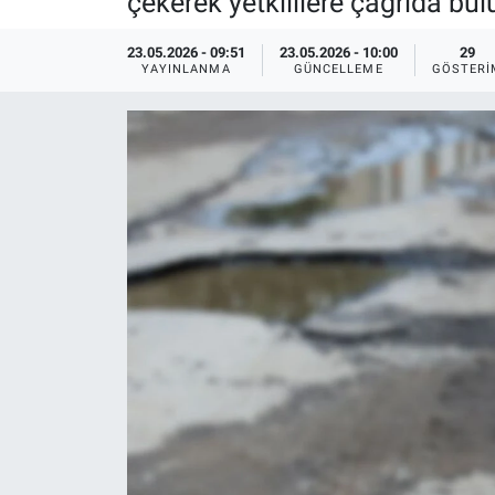
çekerek yetkililere çağrıda bu
EĞİTİM
23.05.2026 - 09:51
23.05.2026 - 10:00
29
YAYINLANMA
GÜNCELLEME
GÖSTERI
MAGAZİN
ÖZEL HABER
HALK54 PANORAMA