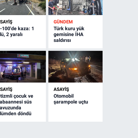
SAYİŞ
GÜNDEM
-100'de kaza: 1
Türk kuru yük
lü, 2 yaralı
gemisine İHA
saldırısı
SAYİŞ
ASAYİŞ
tizmli çocuk ve
Otomobil
abaannesi süs
şarampole uçtu
avuzunda
lümden döndü