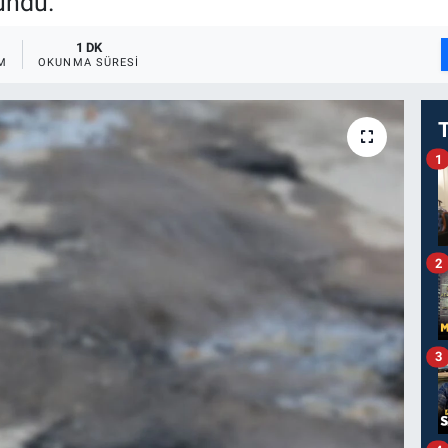
lundu.
1 DK
M
OKUNMA SÜRESI
1
2
3