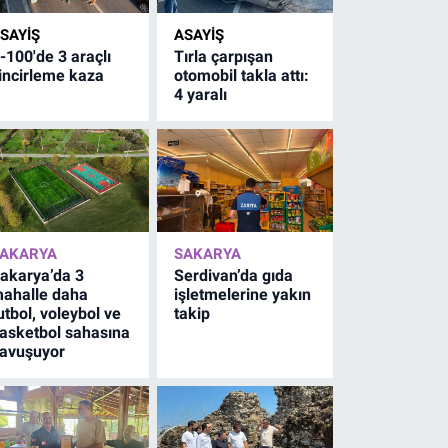
SAYİŞ
ASAYİŞ
-100'de 3 araçlı
Tırla çarpışan
incirleme kaza
otomobil takla attı:
4 yaralı
AKARYA
SAKARYA
akarya’da 3
Serdivan’da gıda
ahalle daha
işletmelerine yakın
utbol, voleybol ve
takip
asketbol sahasına
avuşuyor