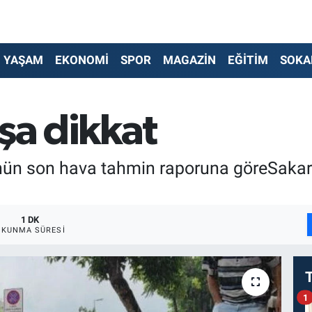
YAŞAM
EKONOMİ
SPOR
MAGAZİN
EĞİTİM
SOKA
şa dikkat
ün son hava tahmin raporuna göreSakarya
1 DK
OKUNMA SÜRESI
1