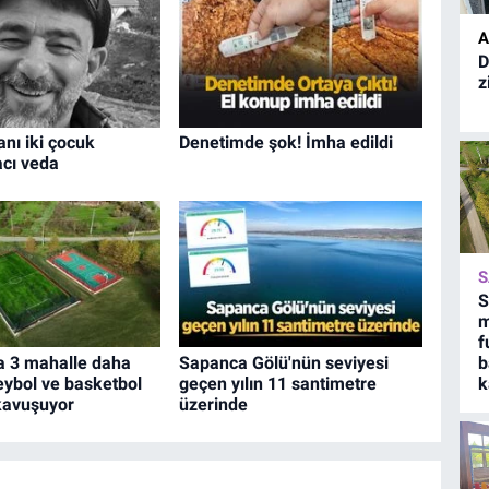
A
D
z
nı iki çocuk
Denetimde şok! İmha edildi
acı veda
S
S
m
f
a 3 mahalle daha
Sapanca Gölü'nün seviyesi
b
leybol ve basketbol
geçen yılın 11 santimetre
k
kavuşuyor
üzerinde