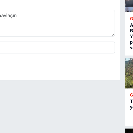
A
B
Y
p
v
T
y