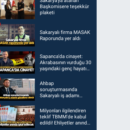
Sakarya'ya atanan
Başkomisere teşekkür
plaketi
Sakaryalı firma MASAK
Raporunda yer aldı
Sapanca'da cinayet:
Akrabasının vurduğu 30
yaşındaki genç hayatını
kaybetti
Ahbap
soruşturmasında
Sakaryalı iş adamı
gözaltına alındı
Milyonları ilgilendiren
teklif TBMM'de kabul
edildi! Ehliyetler anında
iptal edilecek