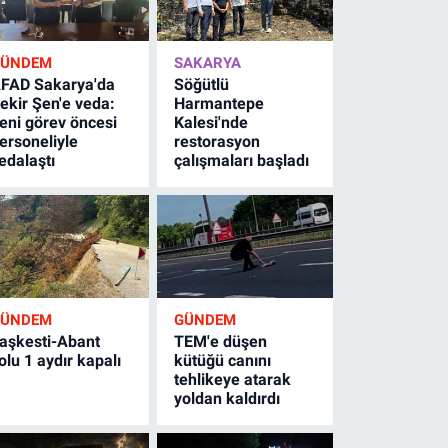
GÜNDEM
SAKARYA
FAD Sakarya'da
Söğütlü
ekir Şen'e veda:
Harmantepe
eni görev öncesi
Kalesi'nde
ersoneliyle
restorasyon
edalaştı
çalışmaları başladı
GÜNDEM
GÜNDEM
aşkesti-Abant
TEM'e düşen
olu 1 aydır kapalı
kütüğü canını
tehlikeye atarak
yoldan kaldırdı