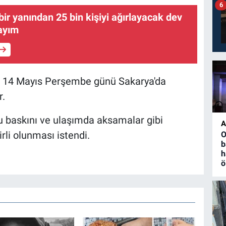
6
bir yanından 25 bin kişiyi ağırlayacak dev
sayım
, 14 Mayıs Perşembe günü Sakarya'da
r.
 su baskını ve ulaşımda aksamalar gibi
A
rli olunması istendi.
O
b
h
ö