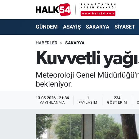
GÜNDEM
Adapazarı Nöbetçi Eczaneler
GÜNDEM
ASAYİŞ
SAKARYA
SİYASET
ASAYİŞ
Adapazarı Hava Durumu
HABERLER
SAKARYA
Kuvvetli yağı
YAŞAM
Adapazarı Trafik Yoğunluk Haritası
SAKARYA
Süper Lig Puan Durumu ve Fikstür
Meteoroloji Genel Müdürlüğü'n
bekleniyor.
SİYASET
Tüm Manşetler
13.05.2026 - 21:36
1
234
EKONOMİ
Son Dakika Haberleri
YAYINLANMA
PAYLAŞIM
GÖSTERIM
SOKAK RÖPORTAJLARI
Haber Arşivi
SPOR