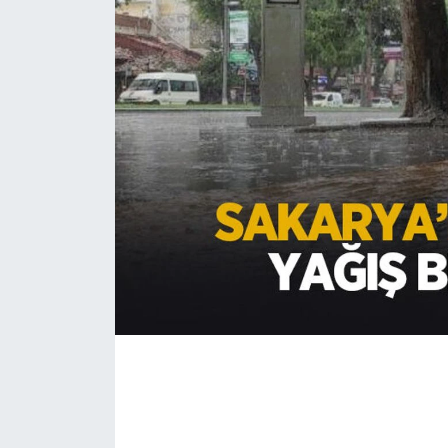
EĞİTİM
MAGAZİN
ÖZEL HABER
HALK54 PANORAMA