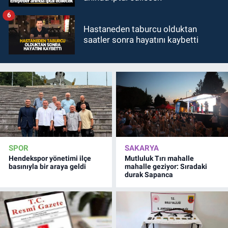
6
Hastaneden taburcu olduktan
saatler sonra hayatını kaybetti
SPOR
SAKARYA
Hendekspor yönetimi ilçe
Mutluluk Tırı mahalle
basınıyla bir araya geldi
mahalle geziyor: Sıradaki
durak Sapanca