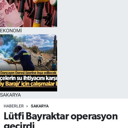
EĞİTİM
MAGAZİN
EKONOMİ
ÖZEL HABER
HALK54 PANORAMA
SAKARYA
HABERLER
SAKARYA
Lütfi Bayraktar operasyon
geçirdi