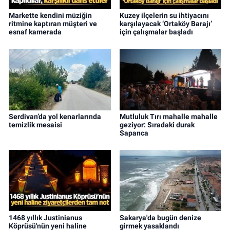
Markette kendini müziğin
Kuzey ilçelerin su ihtiyacını
ritmine kaptıran müşteri ve
karşılayacak ‘Ortaköy Barajı’
esnaf kamerada
için çalışmalar başladı
Serdivan’da yol kenarlarında
Mutluluk Tırı mahalle mahalle
temizlik mesaisi
geziyor: Sıradaki durak
Sapanca
1468 yıllık Justinianus
Sakarya'da bugün denize
Köprüsü'nün yeni haline
girmek yasaklandı