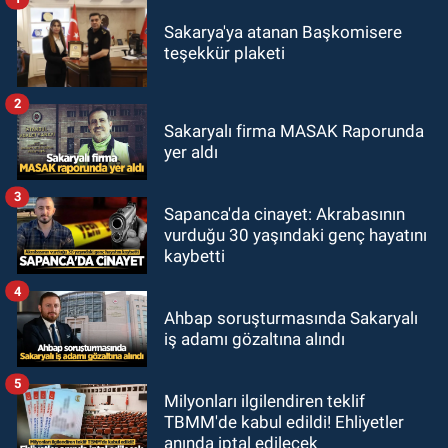
Sakarya'ya atanan Başkomisere
teşekkür plaketi
2
Sakaryalı firma MASAK Raporunda
yer aldı
3
Sapanca'da cinayet: Akrabasının
vurduğu 30 yaşındaki genç hayatını
kaybetti
4
Ahbap soruşturmasında Sakaryalı
iş adamı gözaltına alındı
5
Milyonları ilgilendiren teklif
TBMM'de kabul edildi! Ehliyetler
anında iptal edilecek