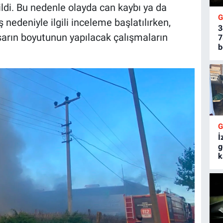
ldi. Bu nedenle olayda can kaybı ya da
nedeniyle ilgili inceleme başlatılırken,
3
rın boyutunun yapılacak çalışmaların
7
b
İ
g
k