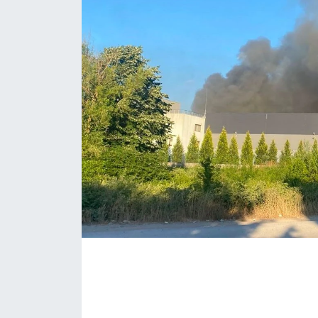
EĞİTİM
MAGAZİN
ÖZEL HABER
HALK54 PANORAMA