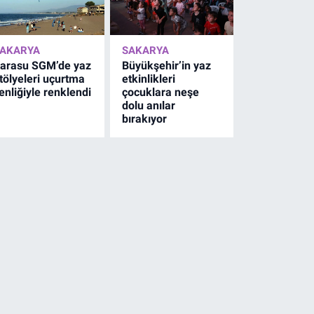
AKARYA
SAKARYA
arasu SGM’de yaz
Büyükşehir’in yaz
tölyeleri uçurtma
etkinlikleri
enliğiyle renklendi
çocuklara neşe
dolu anılar
bırakıyor