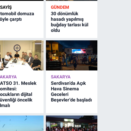
SAYİŞ
GÜNDEM
tomobil domuza
30 dönümlük
öyle çarptı
hasadı yapılmış
buğday tarlası kül
oldu
AKARYA
SAKARYA
ATSO 31. Meslek
Serdivan’da Açık
omitesi:
Hava Sinema
ocukların dijital
Geceleri
üvenliği öncelik
Beşevler’de başladı
lmalı