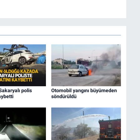
akaryalı polis
Otomobil yangını büyümeden
aybetti
söndürüldü