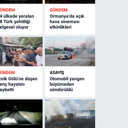
GÜNDEM
GÜNDEM
4 ülkede yeralan
Ormanya'da açık
8 Türk şehitliği
hava sineması
elgesel oluyor
etkinlikleri
GÜNDEM
ASAYİŞ
znik Gölü'ne düşen
Otomobil yangını
enç hayatını
büyümeden
aybetti
söndürüldü