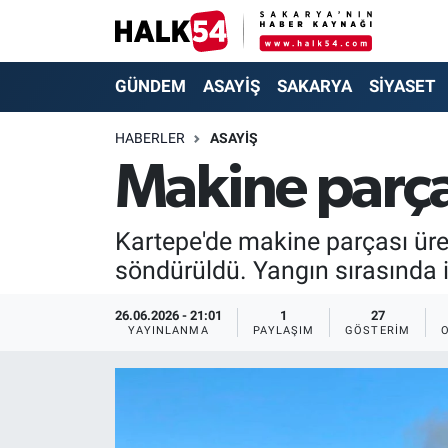
GÜNDEM
Adapazarı Nöbetçi Eczaneler
GÜNDEM
ASAYİŞ
SAKARYA
SİYASET
ASAYİŞ
Adapazarı Hava Durumu
HABERLER
ASAYİŞ
Makine parça
YAŞAM
Adapazarı Trafik Yoğunluk Haritası
SAKARYA
Süper Lig Puan Durumu ve Fikstür
Kartepe'de makine parçası üret
söndürüldü. Yangın sırasında 
SİYASET
Tüm Manşetler
26.06.2026 - 21:01
1
27
EKONOMİ
Son Dakika Haberleri
YAYINLANMA
PAYLAŞIM
GÖSTERIM
SOKAK RÖPORTAJLARI
Haber Arşivi
SPOR