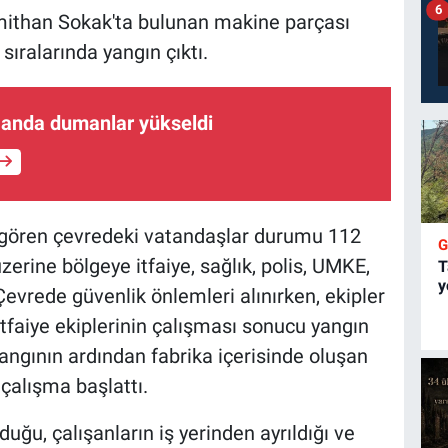
6
emithan Sokak'ta bulunan makine parçası
sıralarında yangın çıktı.
 anda dumanlar yükseldi
gören çevredeki vatandaşlar durumu 112
üzerine bölgeye itfaiye, sağlık, polis, UMKE,
T
y
Çevrede güvenlik önlemleri alınırken, ekipler
tfaiye ekiplerinin çalışması sonucu yangın
Yangının ardından fabrika içerisinde oluşan
 çalışma başlattı.
duğu, çalışanların iş yerinden ayrıldığı ve