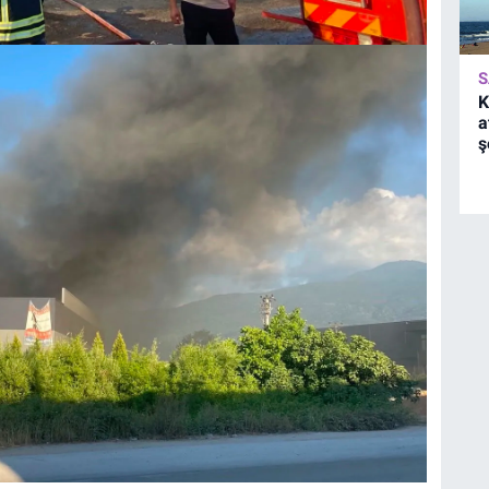
S
K
a
ş