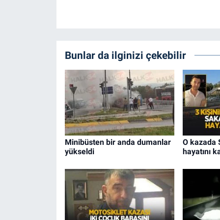
Bunlar da ilginizi çekebilir
Minibüsten bir anda dumanlar
O kazada S
yükseldi
hayatını k