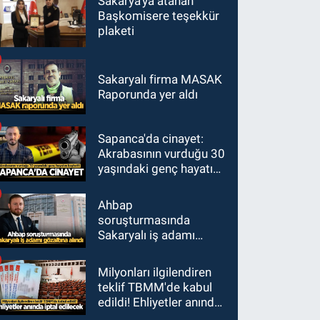
Sakarya'ya atanan
Başkomisere teşekkür
plaketi
Sakaryalı firma MASAK
Raporunda yer aldı
Sapanca'da cinayet:
Akrabasının vurduğu 30
yaşındaki genç hayatını
kaybetti
Ahbap
soruşturmasında
Sakaryalı iş adamı
gözaltına alındı
Milyonları ilgilendiren
teklif TBMM'de kabul
edildi! Ehliyetler anında
iptal edilecek