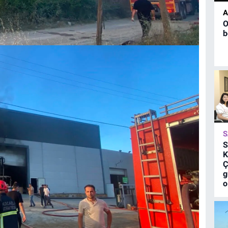
A
O
b
S
S
K
Ç
g
o