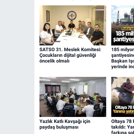
SATSO 31. Meslek Komitesi:
185 milyon 
Çocukların dijital güvenliği
şantiyesin
öncelik olmalı
Başkan Işı
yerinde in
Yazlık Katlı Kavşağı için
Oltaya 78 
paydaş buluşması
takıldı: Y
farkına şo