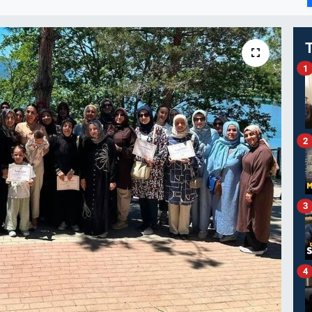
I
1
2
3
4