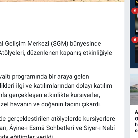
5
6
al Gelişim Merkezi (SGM) bünyesinde
tölyeleri, düzenlenen kapanış etkinliğiyle
altı programında bir araya gelen
kleri ilgi ve katılımlarından dolayı katılım
mla gerçekleşen etkinlikte kursiyerler,
zel havanın ve doğanın tadını çıkardı.
A
 gerçekleştirilen atölyelerde kursiyerlere
O
b
arı, Âyine-i Esmâ Sohbetleri ve Siyer-i Nebî
s
da eğitimler verildi.