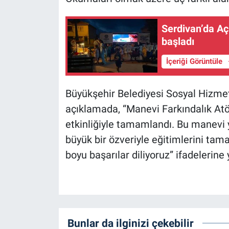
Serdivan’da Aç
başladı
İçeriği Görüntüle
Büyükşehir Belediyesi Sosyal Hizmet
açıklamada, “Manevi Farkındalık Atö
etkinliğiyle tamamlandı. Bu manevi y
büyük bir özveriyle eğitimlerini tama
boyu başarılar diliyoruz” ifadelerine y
Bunlar da ilginizi çekebilir