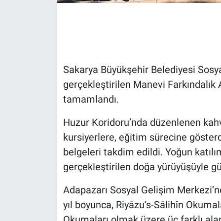
Sakarya Büyükşehir Belediyesi Sosy
gerçekleştirilen Manevi Farkındalık A
tamamlandı.
Huzur Koridoru’nda düzenlenen kahv
kursiyerlere, eğitim sürecine gösterdi
belgeleri takdim edildi. Yoğun katılı
gerçekleştirilen doğa yürüyüşüyle gü
Adapazarı Sosyal Gelişim Merkezi’nde
yıl boyunca, Riyâzu’s-Sâlihîn Okumal
Okumaları olmak üzere üç farklı alan