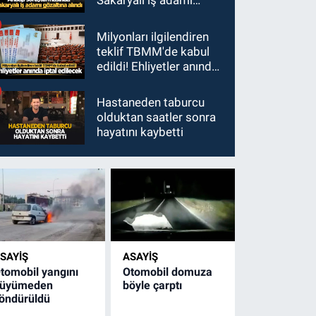
Sakaryalı iş adamı
gözaltına alındı
Milyonları ilgilendiren
teklif TBMM'de kabul
edildi! Ehliyetler anında
iptal edilecek
Hastaneden taburcu
olduktan saatler sonra
hayatını kaybetti
SAYİŞ
ASAYİŞ
tomobil yangını
Otomobil domuza
üyümeden
böyle çarptı
öndürüldü