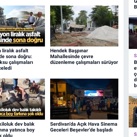
G
B
liralık asfalt
Hendek Başpınar
S
de sona doğru:
Mahallesinde çevre
B
ksu çalışmaları
düzenleme çalışmaları sürüyor
e
celedi
ç
d
b
kiloluk dev balık
Serdivan’da Açık Hava Sinema
anına yatınca boy
Geceleri Beşevler’de başladı
S
k oldu