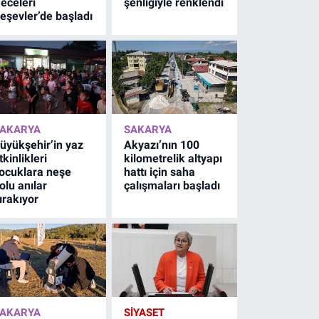
eceleri
şenliğiyle renklendi
eşevler’de başladı
AKARYA
SAKARYA
üyükşehir’in yaz
Akyazı’nın 100
tkinlikleri
kilometrelik altyapı
ocuklara neşe
hattı için saha
olu anılar
çalışmaları başladı
ırakıyor
AKARYA
SİYASET