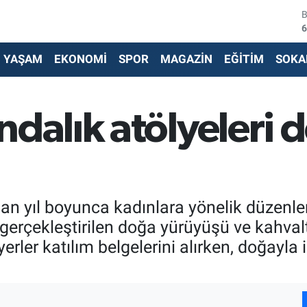
6
4
YAŞAM
EKONOMİ
SPOR
MAGAZİN
EĞİTİM
SOKA
5
6
dalık atölyeleri d
6
1
dan yıl boyunca kadınlara yönelik düzenl
 gerçekleştirilen doğa yürüyüşü ve kahval
ler katılım belgelerini alırken, doğayla iç