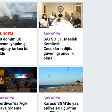
GÜNDEM
SAKARYA
0 dönümlük
SATSO 31. Meslek
asadı yapılmış
Komitesi:
uğday tarlası kül
Çocukların dijital
ldu
güvenliği öncelik
olmalı
AKARYA
SAKARYA
erdivan’da Açık
Karasu SGM’de yaz
ava Sinema
atölyeleri uçurtma