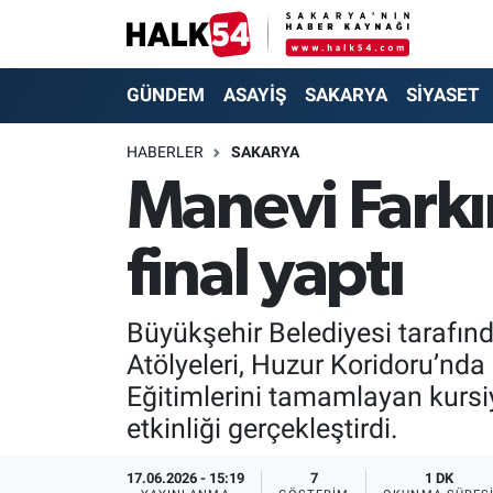
GÜNDEM
Adapazarı Nöbetçi Eczaneler
GÜNDEM
ASAYİŞ
SAKARYA
SİYASET
ASAYİŞ
Adapazarı Hava Durumu
HABERLER
SAKARYA
Manevi Farkın
YAŞAM
Adapazarı Trafik Yoğunluk Haritası
final yaptı
SAKARYA
Süper Lig Puan Durumu ve Fikstür
SİYASET
Tüm Manşetler
Büyükşehir Belediyesi tarafın
Atölyeleri, Huzur Koridoru’nda
EKONOMİ
Son Dakika Haberleri
Eğitimlerini tamamlayan kursiyer
SOKAK RÖPORTAJLARI
Haber Arşivi
etkinliği gerçekleştirdi.
SPOR
17.06.2026 - 15:19
7
1 DK