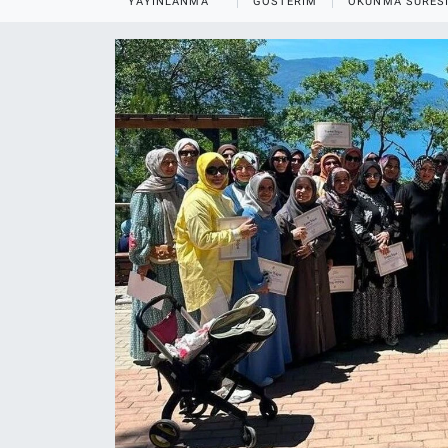
YAYINLANMA
GÖSTERIM
OKUNMA SÜRES
EĞİTİM
MAGAZİN
ÖZEL HABER
HALK54 PANORAMA