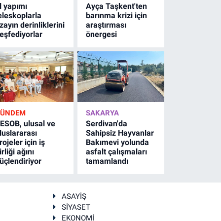
l yapımı
Ayça Taşkent'ten
eleskoplarla
barınma krizi için
zayın derinliklerini
araştırması
eşfediyorlar
önergesi
GÜNDEM
SAKARYA
ESOB, ulusal ve
Serdivan'da
luslararası
Sahipsiz Hayvanlar
rojeler için iş
Bakımevi yolunda
irliği ağını
asfalt çalışmaları
üçlendiriyor
tamamlandı
ASAYİŞ
SİYASET
EKONOMİ