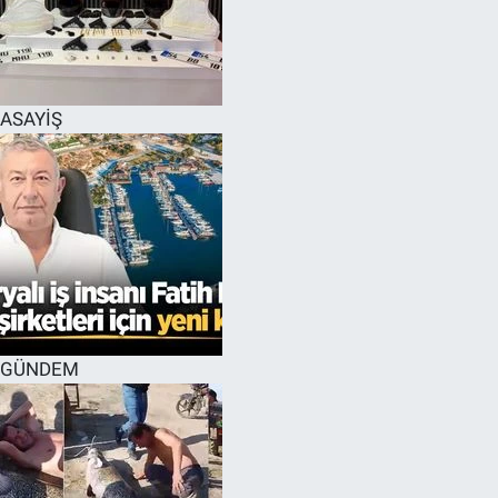
EĞİTİM
MAGAZİN
ASAYİŞ
ÖZEL HABER
HALK54 PANORAMA
GÜNDEM