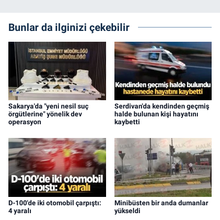
Bunlar da ilginizi çekebilir
Sakarya'da "yeni nesil suç
Serdivan'da kendinden geçmiş
örgütlerine" yönelik dev
halde bulunan kişi hayatını
operasyon
kaybetti
D-100'de iki otomobil çarpıştı:
Minibüsten bir anda dumanlar
4 yaralı
yükseldi