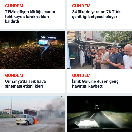
GÜNDEM
GÜNDEM
TEM'e düşen kütüğü canını
34 ülkede yeralan 78 Türk
tehlikeye atarak yoldan
şehitliği belgesel oluyor
kaldırdı
GÜNDEM
GÜNDEM
Ormanya'da açık hava
İznik Gölü'ne düşen genç
sineması etkinlikleri
hayatını kaybetti