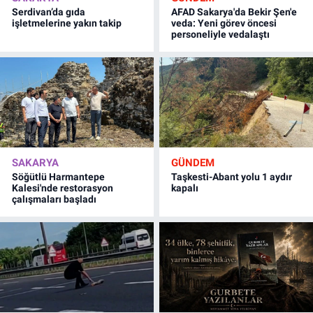
Serdivan’da gıda
AFAD Sakarya'da Bekir Şen'e
işletmelerine yakın takip
veda: Yeni görev öncesi
personeliyle vedalaştı
SAKARYA
GÜNDEM
Söğütlü Harmantepe
Taşkesti-Abant yolu 1 aydır
Kalesi'nde restorasyon
kapalı
çalışmaları başladı