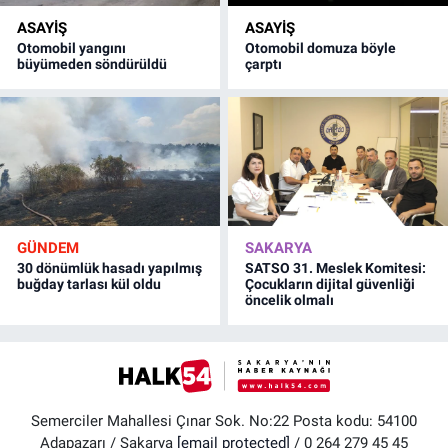
ASAYİŞ
ASAYİŞ
Otomobil yangını
Otomobil domuza böyle
büyümeden söndürüldü
çarptı
GÜNDEM
SAKARYA
30 dönümlük hasadı yapılmış
SATSO 31. Meslek Komitesi:
buğday tarlası kül oldu
Çocukların dijital güvenliği
öncelik olmalı
Semerciler Mahallesi Çınar Sok. No:22 Posta kodu: 54100
Adapazarı / Sakarya
[email protected]
/ 0 264 279 45 45