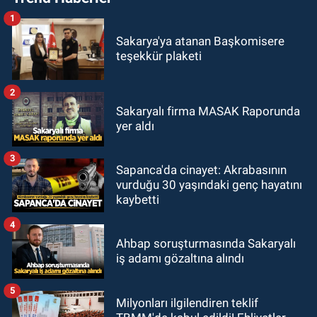
1
Sakarya'ya atanan Başkomisere
teşekkür plaketi
2
Sakaryalı firma MASAK Raporunda
yer aldı
3
Sapanca'da cinayet: Akrabasının
vurduğu 30 yaşındaki genç hayatını
kaybetti
4
Ahbap soruşturmasında Sakaryalı
iş adamı gözaltına alındı
5
Milyonları ilgilendiren teklif