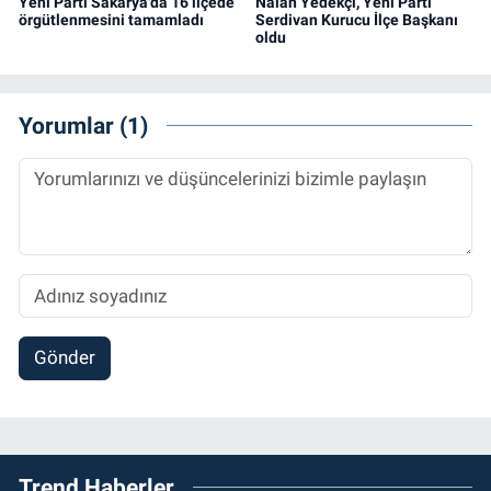
Yeni Parti Sakarya'da 16 ilçede
Nalan Yedekçi, Yeni Parti
örgütlenmesini tamamladı
Serdivan Kurucu İlçe Başkanı
oldu
Yorumlar (1)
Gönder
Trend Haberler