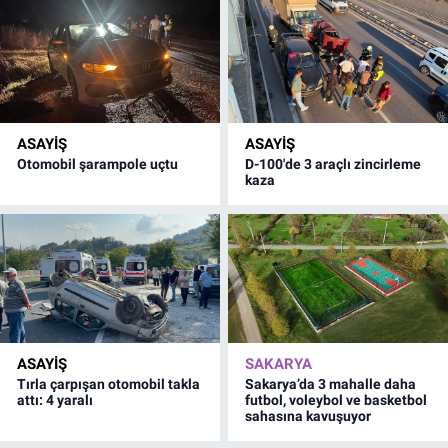
ASAYİŞ
ASAYİŞ
Otomobil şarampole uçtu
D-100'de 3 araçlı zincirleme
kaza
ASAYİŞ
SAKARYA
Tırla çarpışan otomobil takla
Sakarya’da 3 mahalle daha
attı: 4 yaralı
futbol, voleybol ve basketbol
sahasına kavuşuyor