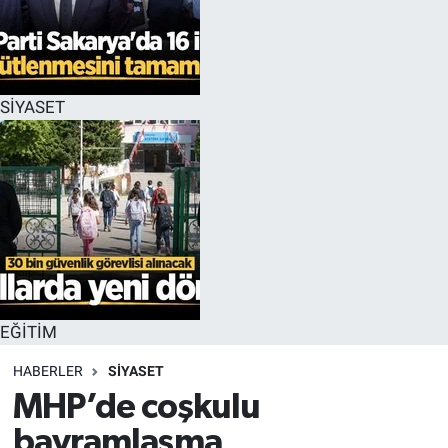
EĞİTİM
MAGAZİN
SİYASET
ÖZEL HABER
HALK54 PANORAMA
EĞİTİM
HABERLER
SİYASET
MHP’de coşkulu
bayramlaşma