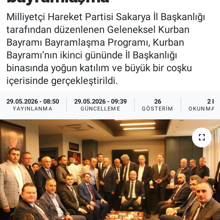
Milliyetçi Hareket Partisi Sakarya İl Başkanlığı
tarafından düzenlenen Geleneksel Kurban
Bayramı Bayramlaşma Programı, Kurban
Bayramı’nın ikinci gününde İl Başkanlığı
binasında yoğun katılım ve büyük bir coşku
içerisinde gerçekleştirildi.
29.05.2026 - 08:50
29.05.2026 - 09:39
26
2 DK
YAYINLANMA
GÜNCELLEME
GÖSTERIM
OKUNMA S