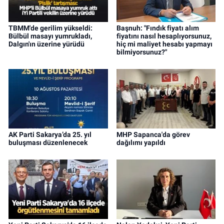
TBMM'de gerilim yükseldi:
Başnuh: "Fındık fiyatı alım
Bülbül masayı yumrukladı,
fiyatını nasıl hesaplıyorsunuz,
Dalgın'ın üzerine yürüdü
hiç mi maliyet hesabı yapmayı
bilmiyorsunuz?"
AK Parti Sakarya’da 25. yıl
MHP Sapanca'da görev
buluşması düzenlenecek
dağılımı yapıldı