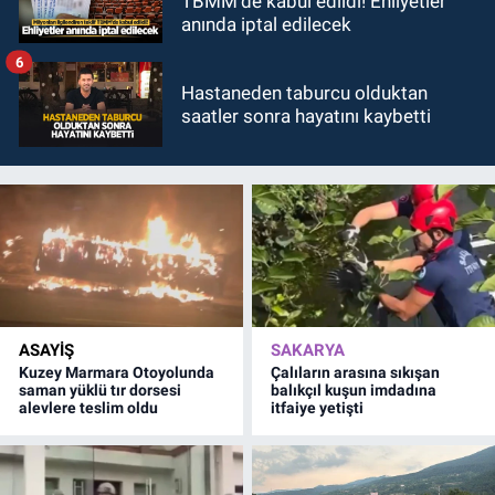
TBMM'de kabul edildi! Ehliyetler
anında iptal edilecek
6
Hastaneden taburcu olduktan
saatler sonra hayatını kaybetti
ASAYİŞ
SAKARYA
Kuzey Marmara Otoyolunda
Çalıların arasına sıkışan
saman yüklü tır dorsesi
balıkçıl kuşun imdadına
alevlere teslim oldu
itfaiye yetişti