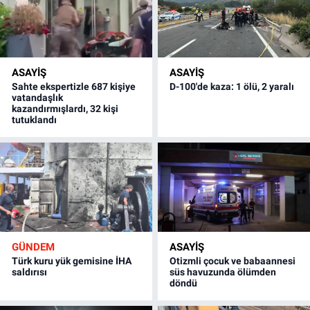
ASAYİŞ
ASAYİŞ
Sahte ekspertizle 687 kişiye
D-100'de kaza: 1 ölü, 2 yaralı
vatandaşlık
kazandırmışlardı, 32 kişi
tutuklandı
GÜNDEM
ASAYİŞ
Türk kuru yük gemisine İHA
Otizmli çocuk ve babaannesi
saldırısı
süs havuzunda ölümden
döndü