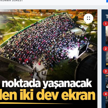
OKUNMA SÜRESI
1
2
3
4