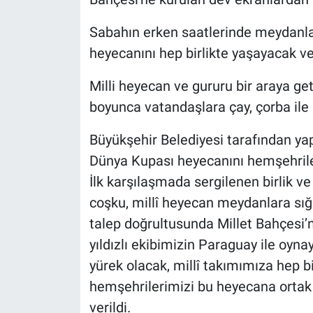
Sabahın erken saatlerinde meydanla
heyecanını hep birlikte yaşayacak ve 
Milli heyecan ve gururu bir araya ge
boyunca vatandaşlara çay, çorba ile
Büyükşehir Belediyesi tarafından yap
Dünya Kupası heyecanını hemşehrile
İlk karşılaşmada sergilenen birlik v
coşku, millî heyecan meydanlara sı
talep doğrultusunda Millet Bahçesi’n
yıldızlı ekibimizin Paraguay ile oy
yürek olacak, millî takımımıza hep b
hemşehrilerimizi bu heyecana ortak 
verildi.