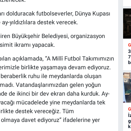
rı dolduracak futbolseverler, Dünya Kupası
ay-yıldızlılara destek verecek.
tiren Büyükşehir Belediyesi, organizasyon
 simit ikramı yapacak.
3
7
ılan açıklamada, “A Millî Futbol Takımımızın
b
rimizle birlikte yaşamaya devam ediyoruz.
e beraberlik ruhu ile meydanlarda oluşan
ğmadı. Vatandaşlarımızdan gelen yoğun
de de ikinci bir dev ekran daha kurduk. Ay-
nayacağı mücadelede yine meydanlarda tek
irlikte destek vereceğiz. Tüm
İ
olmaya davet ediyoruz” ifadelerine yer
g
k