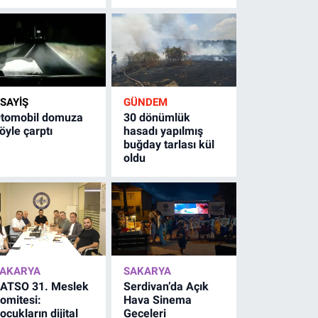
SAYİŞ
GÜNDEM
tomobil domuza
30 dönümlük
öyle çarptı
hasadı yapılmış
buğday tarlası kül
oldu
AKARYA
SAKARYA
ATSO 31. Meslek
Serdivan’da Açık
omitesi:
Hava Sinema
ocukların dijital
Geceleri