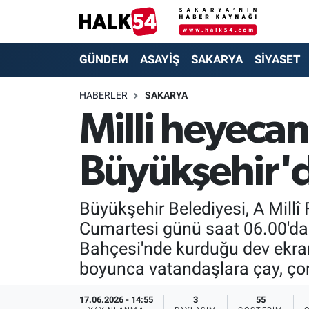
GÜNDEM
Adapazarı Nöbetçi Eczaneler
GÜNDEM
ASAYİŞ
SAKARYA
SİYASET
ASAYİŞ
Adapazarı Hava Durumu
HABERLER
SAKARYA
Milli heyeca
YAŞAM
Adapazarı Trafik Yoğunluk Haritası
Büyükşehir'd
SAKARYA
Süper Lig Puan Durumu ve Fikstür
SİYASET
Tüm Manşetler
Büyükşehir Belediyesi, A Mill
Cumartesi günü saat 06.00'da 
EKONOMİ
Son Dakika Haberleri
Bahçesi'nde kurduğu dev ekran
SOKAK RÖPORTAJLARI
Haber Arşivi
boyunca vatandaşlara çay, çor
SPOR
17.06.2026 - 14:55
3
55