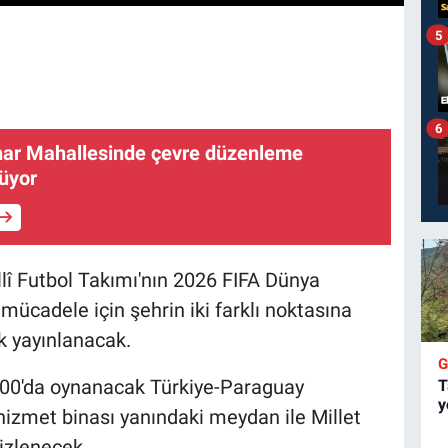
5
6
ar Mahallesinde çevre düzenleme
rüyor
lî Futbol Takımı'nın 2026 FIFA Dünya
ücadele için şehrin iki farklı noktasına
k yayınlanacak.
.00'da oynanacak Türkiye-Paraguay
T
y
hizmet binası yanındaki meydan ile Millet
izlenecek.