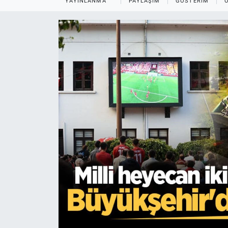
YAYINLANMA
PAYLAŞIM
GÖSTERIM
EĞİTİM
MAGAZİN
ÖZEL HABER
HALK54 PANORAMA