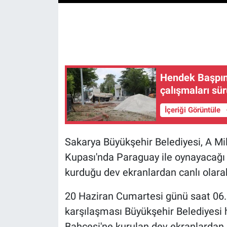
Hendek Başpın
çalışmaları sü
İçeriği Görüntüle
Sakarya Büyükşehir Belediyesi, A Mil
Kupası'nda Paraguay ile oynayacağı m
kurduğu dev ekranlardan canlı olara
20 Haziran Cumartesi günü saat 06
karşılaşması Büyükşehir Belediyesi 
Bahçesi'ne kurulan dev ekranlardan 