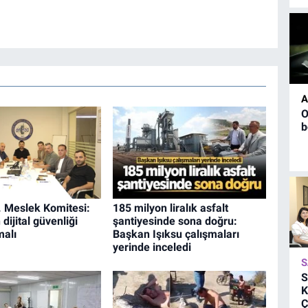
A
O
b
 Meslek Komitesi:
185 milyon liralık asfalt
dijital güvenliği
şantiyesinde sona doğru:
malı
Başkan Işıksu çalışmaları
yerinde inceledi
S
S
K
Ç