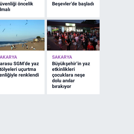
üvenliği öncelik
Beşevler’de başladı
lmalı
AKARYA
SAKARYA
arasu SGM’de yaz
Büyükşehir’in yaz
tölyeleri uçurtma
etkinlikleri
enliğiyle renklendi
çocuklara neşe
dolu anılar
bırakıyor