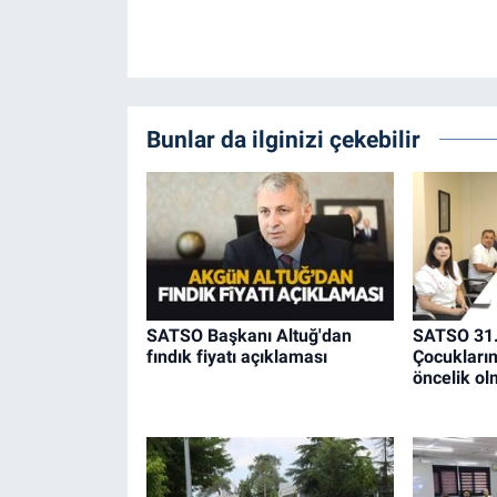
Bunlar da ilginizi çekebilir
SATSO Başkanı Altuğ'dan
SATSO 31.
fındık fiyatı açıklaması
Çocukların 
öncelik ol