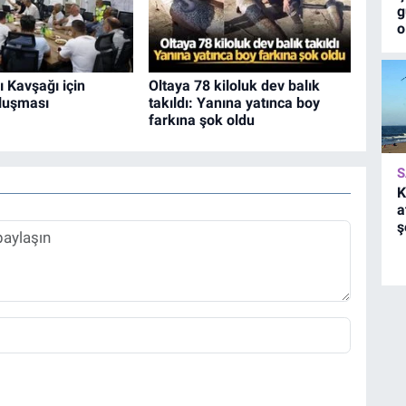
g
o
ı Kavşağı için
Oltaya 78 kiloluk dev balık
luşması
takıldı: Yanına yatınca boy
farkına şok oldu
S
K
a
ş