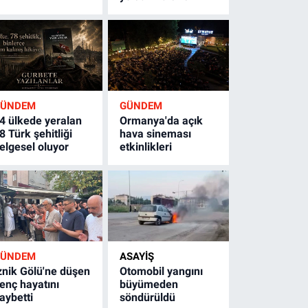
GÜNDEM
GÜNDEM
4 ülkede yeralan
Ormanya'da açık
8 Türk şehitliği
hava sineması
elgesel oluyor
etkinlikleri
GÜNDEM
ASAYİŞ
znik Gölü'ne düşen
Otomobil yangını
enç hayatını
büyümeden
aybetti
söndürüldü