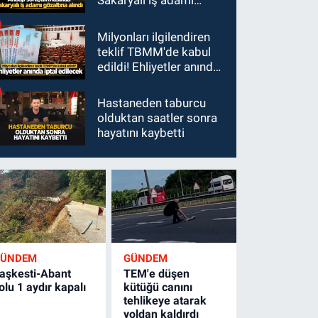
Sakaryalı iş adamı
gözaltına alındı
Milyonları ilgilendiren
teklif TBMM'de kabul
edildi! Ehliyetler anında
iptal edilecek
Hastaneden taburcu
olduktan saatler sonra
hayatını kaybetti
GÜNDEM
GÜNDEM
aşkesti-Abant
TEM'e düşen
olu 1 aydır kapalı
kütüğü canını
tehlikeye atarak
yoldan kaldırdı