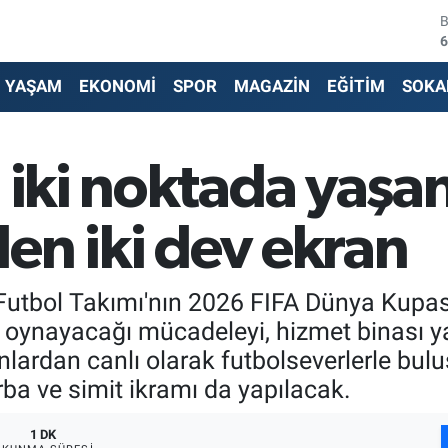
6
4
YAŞAM
EKONOMİ
SPOR
MAGAZİN
EĞİTİM
SOKA
5
6
n iki noktada yaşa
6
1
en iki dev ekran
î Futbol Takımı'nın 2026 FIFA Dünya Kupa
oynayacağı mücadeleyi, hizmet binası ya
lardan canlı olarak futbolseverlerle bul
ba ve simit ikramı da yapılacak.
1 DK