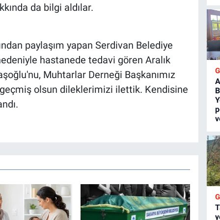
kkında da bilgi aldılar.
ından paylaşım yapan Serdivan Belediye
nedeniyle hastanede tedavi gören Aralık
şoğlu'nu, Muhtarlar Derneği Başkanımız
A
 geçmiş olsun dileklerimizi ilettik. Kendisine
B
Y
andı.
p
v
T
y