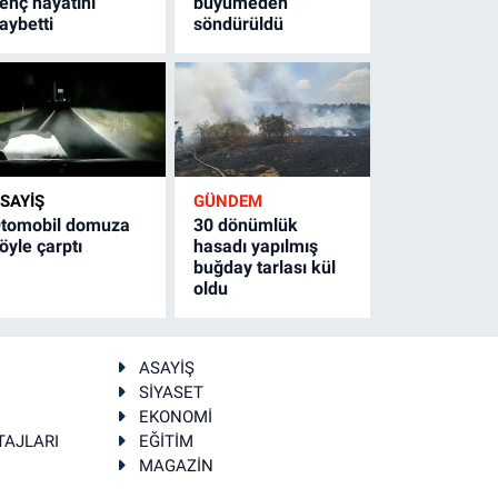
enç hayatını
büyümeden
aybetti
söndürüldü
SAYİŞ
GÜNDEM
tomobil domuza
30 dönümlük
öyle çarptı
hasadı yapılmış
buğday tarlası kül
oldu
ASAYİŞ
SİYASET
EKONOMİ
TAJLARI
EĞİTİM
MAGAZİN