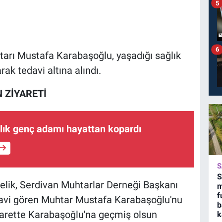
5
6
tarı Mustafa Karabaşoğlu, yaşadığı sağlık
ak tedavi altına alındı.
 ZİYARETİ
lık genç adamı hayattan kopardı
S
S
lik, Serdivan Muhtarlar Derneği Başkanı
m
f
edavi gören Muhtar Mustafa Karabaşoğlu'nu
b
iyarette Karabaşoğlu'na geçmiş olsun
k