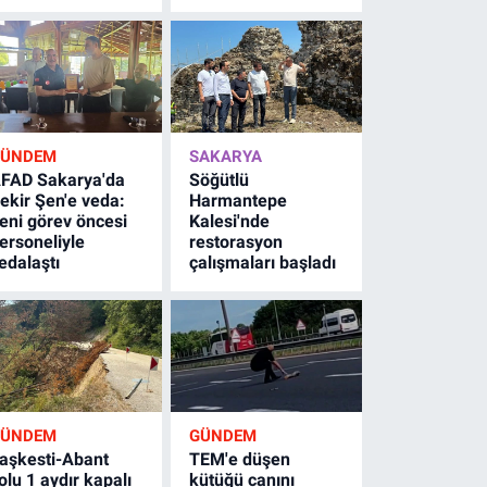
GÜNDEM
SAKARYA
FAD Sakarya'da
Söğütlü
ekir Şen'e veda:
Harmantepe
eni görev öncesi
Kalesi'nde
ersoneliyle
restorasyon
edalaştı
çalışmaları başladı
GÜNDEM
GÜNDEM
aşkesti-Abant
TEM'e düşen
olu 1 aydır kapalı
kütüğü canını