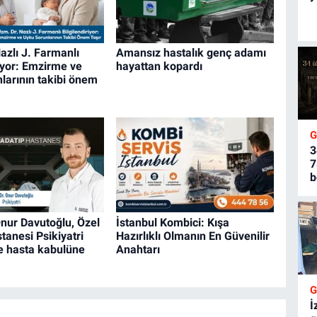
azlı J. Farmanlı
Amansız hastalık genç adamı
riyor: Emzirme ve
hayattan kopardı
larının takibi önem
3
7
b
nur Davutoğlu, Özel
İstanbul Kombici: Kışa
tanesi Psikiyatri
Hazırlıklı Olmanın En Güvenilir
 hasta kabulüne
Anahtarı
İ