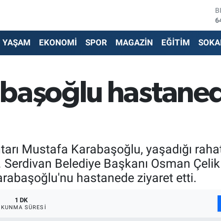
B
6
D
4
YAŞAM
EKONOMİ
SPOR
MAGAZİN
EĞİTİM
SOKA
E
5
S
6
başoğlu hastaned
G
6
B
1
tarı Mustafa Karabaşoğlu, yaşadığı rahat
ndı. Serdivan Belediye Başkanı Osman Çeli
rabaşoğlu'nu hastanede ziyaret etti.
1 DK
OKUNMA SÜRESI