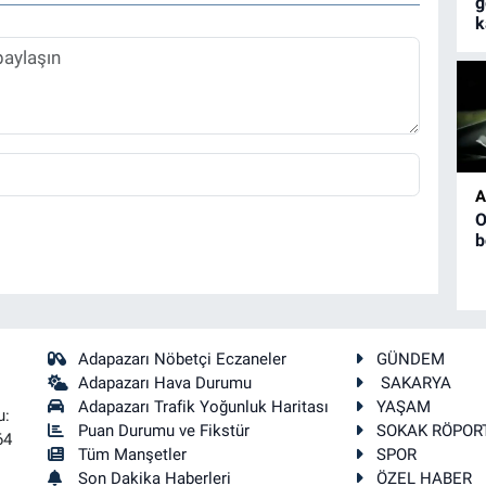
g
k
A
O
b
Adapazarı Nöbetçi Eczaneler
GÜNDEM
Adapazarı Hava Durumu
SAKARYA
Adapazarı Trafik Yoğunluk Haritası
YAŞAM
u:
Puan Durumu ve Fikstür
SOKAK RÖPOR
64
Tüm Manşetler
SPOR
Son Dakika Haberleri
ÖZEL HABER