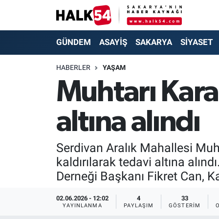
GÜNDEM
Adapazarı Nöbetçi Eczaneler
GÜNDEM
ASAYİŞ
SAKARYA
SİYASET
ASAYİŞ
Adapazarı Hava Durumu
HABERLER
YAŞAM
Muhtarı Kara
YAŞAM
Adapazarı Trafik Yoğunluk Haritası
altına alındı
SAKARYA
Süper Lig Puan Durumu ve Fikstür
SİYASET
Tüm Manşetler
Serdivan Aralık Mahallesi Muh
kaldırılarak tedavi altına alı
EKONOMİ
Son Dakika Haberleri
Derneği Başkanı Fikret Can, Ka
SOKAK RÖPORTAJLARI
Haber Arşivi
02.06.2026 - 12:02
4
33
YAYINLANMA
PAYLAŞIM
GÖSTERIM
SPOR