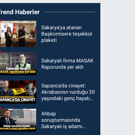
Trend Haberler
Sakarya'ya atanan
Başkomisere teşekkür
plaketi
Sakaryalı firma MASAK
Raporunda yer aldı
Sapanca'da cinayet:
Akrabasının vurduğu 30
yaşındaki genç hayatını
kaybetti
Ahbap
soruşturmasında
Sakaryalı iş adamı
gözaltına alındı