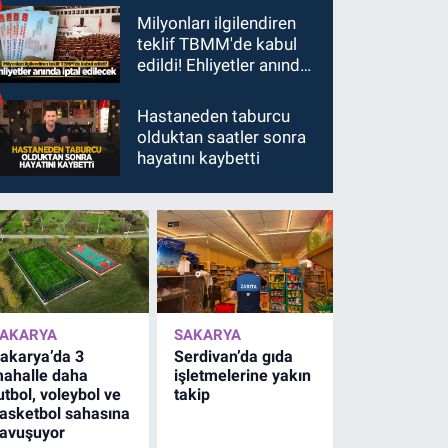
Milyonları ilgilendiren
teklif TBMM'de kabul
edildi! Ehliyetler anında
iptal edilecek
Hastaneden taburcu
olduktan saatler sonra
hayatını kaybetti
AKARYA
SAKARYA
akarya’da 3
Serdivan’da gıda
ahalle daha
işletmelerine yakın
utbol, voleybol ve
takip
asketbol sahasına
avuşuyor