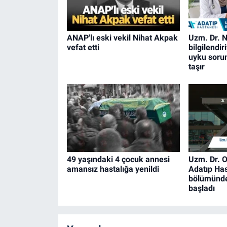
ANAP'lı eski vekil Nihat Akpak
Uzm. Dr. N
vefat etti
bilgilendi
uyku sorun
taşır
49 yaşındaki 4 çocuk annesi
Uzm. Dr. O
amansız hastalığa yenildi
Adatıp Has
bölümünde
başladı