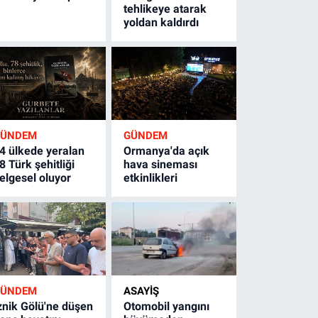
tehlikeye atarak
yoldan kaldırdı
GÜNDEM
GÜNDEM
4 ülkede yeralan
Ormanya'da açık
8 Türk şehitliği
hava sineması
elgesel oluyor
etkinlikleri
GÜNDEM
ASAYİŞ
znik Gölü'ne düşen
Otomobil yangını