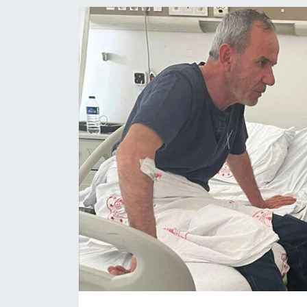
EĞİTİM
MAGAZİN
ÖZEL HABER
HALK54 PANORAMA