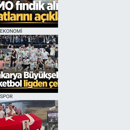
EĞİTİM
MAGAZİN
EKONOMİ
ÖZEL HABER
HALK54 PANORAMA
SPOR