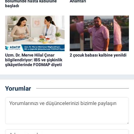
bölümünde hasta kabulüne
Anahtarı
başladı
Uzm. Dr. Merve Hilal Çınar
2 çocuk babası kalbine yenildi
bilgilendiriyor: IBS ve şişkinlik
şikâyetlerinde FODMAP diyeti
Yorumlar