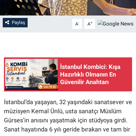
Paylaş
-
+
A
A
İstanbul Kombici: Kışa
Hazırlıklı Olmanın En
Güvenilir Anahtarı
İstanbul’da yaşayan, 32 yaşındaki sanatsever ve
müzisyen Kemal Ünlü, usta sanatçı Müslüm
Gürses’in anısını yaşatmak için stüdyoya girdi.
Sanat hayatında 6 yılı geride bırakan ve tam bir