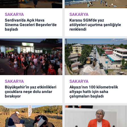
SAKARYA
SAKARYA
Serdivan’da Açık Hava
Karasu SGM’de yaz
Sinema Geceleri Beşevler’de
atölyeleri uçurtma şenliğiyle
başladı
renklendi
SAKARYA
SAKARYA
Büyükşehir’in yaz etkinlikleri
Akyazı’nın 100 kilometrelik
çocuklara neşe dolu anılar
altyapı hattı için saha
bırakıyor
çalışmaları başladı