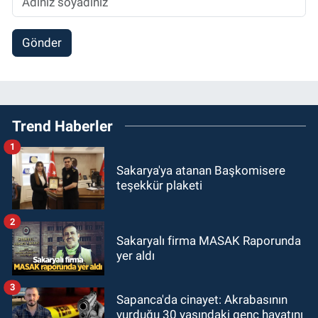
Gönder
Trend Haberler
1
Sakarya'ya atanan Başkomisere
teşekkür plaketi
2
Sakaryalı firma MASAK Raporunda
yer aldı
3
Sapanca'da cinayet: Akrabasının
vurduğu 30 yaşındaki genç hayatını