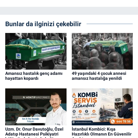
Bunlar da ilginizi çekebilir
Amansız hastalık genç adamı
49 yaşındaki 4 çocuk annesi
hayattan kopardı
amansız hastalığa yenildi
Uzm. Dr. Onur Davutoğlu, Özel
İstanbul Kombici: Kışa
Adatıp Hastanesi Psikiyatri
Hazırlıklı Olmanın En Güvenilir