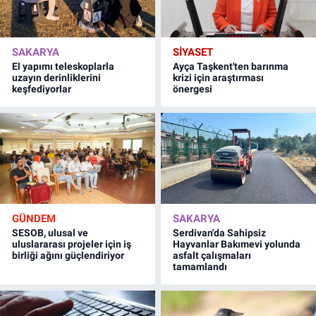
SAKARYA
SİYASET
El yapımı teleskoplarla
Ayça Taşkent'ten barınma
uzayın derinliklerini
krizi için araştırması
keşfediyorlar
önergesi
GÜNDEM
SAKARYA
SESOB, ulusal ve
Serdivan'da Sahipsiz
uluslararası projeler için iş
Hayvanlar Bakımevi yolunda
birliği ağını güçlendiriyor
asfalt çalışmaları
tamamlandı