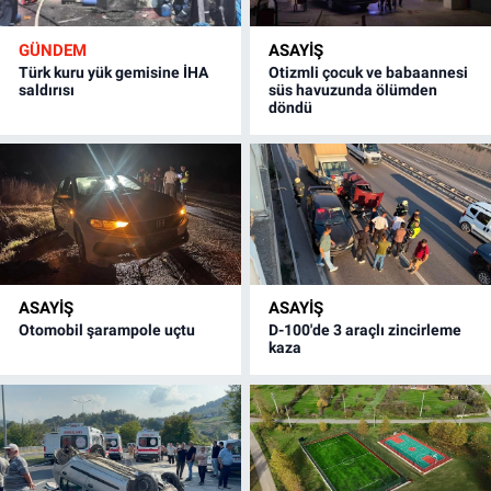
GÜNDEM
ASAYİŞ
Türk kuru yük gemisine İHA
Otizmli çocuk ve babaannesi
saldırısı
süs havuzunda ölümden
döndü
ASAYİŞ
ASAYİŞ
Otomobil şarampole uçtu
D-100'de 3 araçlı zincirleme
kaza