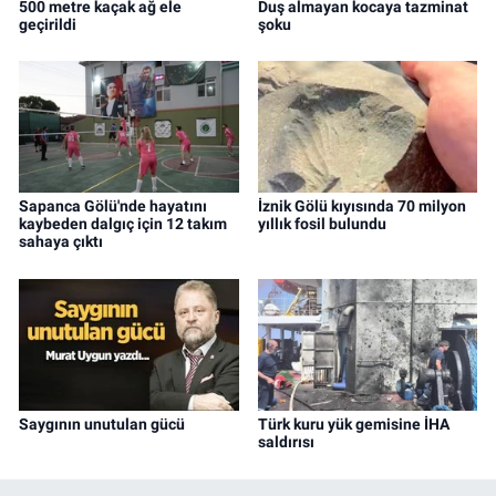
500 metre kaçak ağ ele
Duş almayan kocaya tazminat
geçirildi
şoku
Sapanca Gölü'nde hayatını
İznik Gölü kıyısında 70 milyon
kaybeden dalgıç için 12 takım
yıllık fosil bulundu
sahaya çıktı
Saygının unutulan gücü
Türk kuru yük gemisine İHA
saldırısı