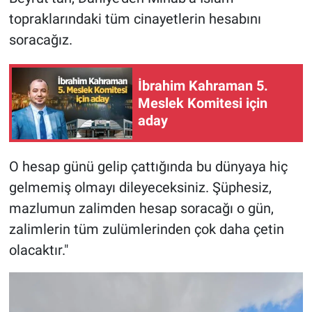
topraklarındaki tüm cinayetlerin hesabını
soracağız.
İbrahim Kahraman 5.
Meslek Komitesi için
aday
O hesap günü gelip çattığında bu dünyaya hiç
gelmemiş olmayı dileyeceksiniz. Şüphesiz,
mazlumun zalimden hesap soracağı o gün,
zalimlerin tüm zulümlerinden çok daha çetin
olacaktır."