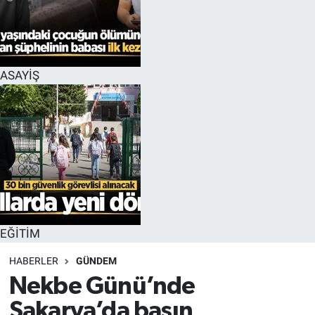
EĞİTİM
MAGAZİN
ASAYİŞ
ÖZEL HABER
HALK54 PANORAMA
EĞİTİM
HABERLER
GÜNDEM
Nekbe Günü’nde
Sakarya’da basın