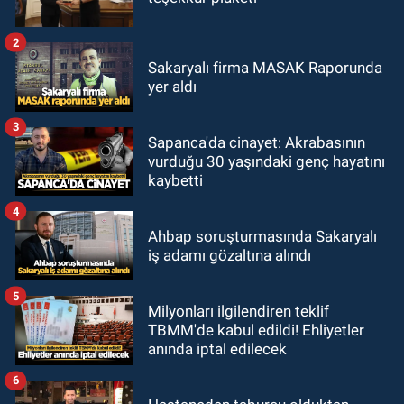
2
Sakaryalı firma MASAK Raporunda
yer aldı
3
Sapanca'da cinayet: Akrabasının
vurduğu 30 yaşındaki genç hayatını
kaybetti
4
Ahbap soruşturmasında Sakaryalı
iş adamı gözaltına alındı
5
Milyonları ilgilendiren teklif
TBMM'de kabul edildi! Ehliyetler
anında iptal edilecek
6