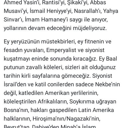
Ahmed Yasin’i, Rantisi’yi, Şikaki’yi, Abbas
Musavi’yi, İsmail Heniyye’yi, Nasrallah’ı, Yahya
Sinvar’ı, İmam Hamaney’i saygı ile anıyor,
yollarının devam edeceğini müjdeliyoruz.
Ey yeryüzünün müstekbirleri, ey fitnenin ve
fesadın yuvaları, Emperyalist ve siyonist
kuşatmayı eninde sonunda kıracağız. Ey Baal
putunun zavallı köleleri, sizleri ait olduğunuz
tarihin kirli sayfalarına gömeceğiz. Siyonist
İsrail’den ve katil conilerden sadece Nekbe’nin
değil, katledilen Amerikan yerlilerinin,
köleleştirilen Afrikalıların, Soykırıma uğrayan
Bosna’nın, hakları gaspedilen Latin Amerika
halklarının, Hiroşima’nın/Nagazaki’nin,
Beyrut’tan, Dahiye’den Minab’a İslam