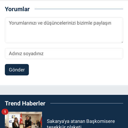
Yorumlar
Gönder
Trend Haberler
1
Sakarya'ya atanan Başkomisere
teşekkür plaketi