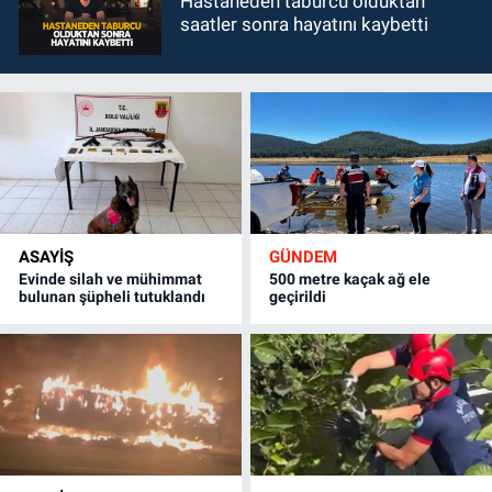
Hastaneden taburcu olduktan
saatler sonra hayatını kaybetti
ASAYİŞ
GÜNDEM
Evinde silah ve mühimmat
500 metre kaçak ağ ele
bulunan şüpheli tutuklandı
geçirildi