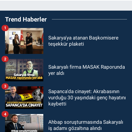
Trend Haberler
1
Sakarya'ya atanan Başkomisere
teşekkür plaketi
2
Sakaryalı firma MASAK Raporunda
yer aldı
3
Sapanca'da cinayet: Akrabasının
vurduğu 30 yaşındaki genç hayatını
kaybetti
4
Ahbap soruşturmasında Sakaryalı
iş adamı gözaltına alındı