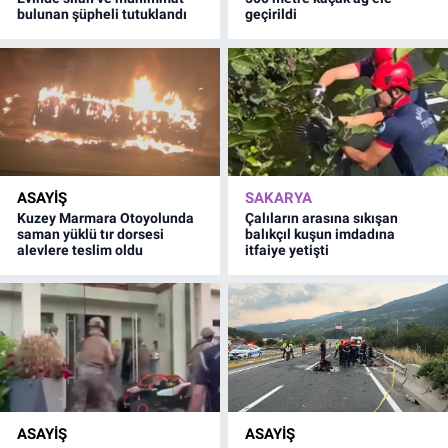
bulunan şüpheli tutuklandı
geçirildi
ASAYİŞ
SAKARYA
Kuzey Marmara Otoyolunda
Çalıların arasına sıkışan
saman yüklü tır dorsesi
balıkçıl kuşun imdadına
alevlere teslim oldu
itfaiye yetişti
ASAYİŞ
ASAYİŞ