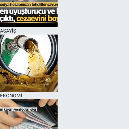
EĞİTİM
MAGAZİN
ASAYİŞ
ÖZEL HABER
HALK54 PANORAMA
EKONOMİ