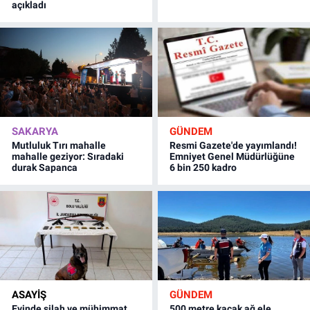
açıkladı
SAKARYA
GÜNDEM
Mutluluk Tırı mahalle
Resmi Gazete'de yayımlandı!
mahalle geziyor: Sıradaki
Emniyet Genel Müdürlüğüne
durak Sapanca
6 bin 250 kadro
ASAYİŞ
GÜNDEM
Evinde silah ve mühimmat
500 metre kaçak ağ ele