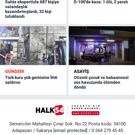
Sahte ekspertizle 687 kişiye
D-100'de kaza: 1 ölü, 2 yaralı
vatandaşlık
kazandırmışlardı, 32 kişi
tutuklandı
GÜNDEM
ASAYİŞ
Türk kuru yük gemisine İHA
Otizmli çocuk ve babaannesi
saldırısı
süs havuzunda ölümden
döndü
Semerciler Mahallesi Çınar Sok. No:22 Posta kodu: 54100
Adapazarı / Sakarya
[email protected]
/ 0 264 279 45 45