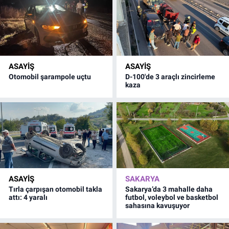
ASAYİŞ
ASAYİŞ
Otomobil şarampole uçtu
D-100'de 3 araçlı zincirleme
kaza
ASAYİŞ
SAKARYA
Tırla çarpışan otomobil takla
Sakarya’da 3 mahalle daha
attı: 4 yaralı
futbol, voleybol ve basketbol
sahasına kavuşuyor