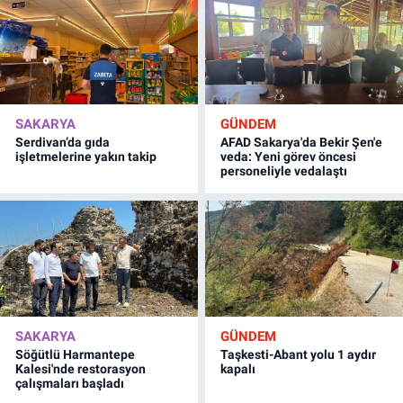
SAKARYA
GÜNDEM
Serdivan’da gıda
AFAD Sakarya'da Bekir Şen'e
işletmelerine yakın takip
veda: Yeni görev öncesi
personeliyle vedalaştı
SAKARYA
GÜNDEM
Söğütlü Harmantepe
Taşkesti-Abant yolu 1 aydır
Kalesi'nde restorasyon
kapalı
çalışmaları başladı