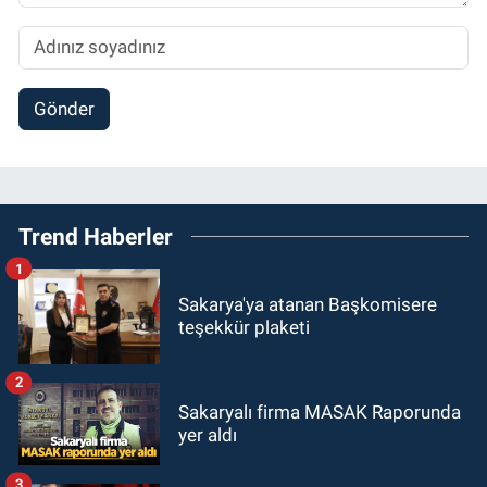
Gönder
Trend Haberler
1
Sakarya'ya atanan Başkomisere
teşekkür plaketi
2
Sakaryalı firma MASAK Raporunda
yer aldı
3