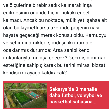
ve ölçülerine birebir sadık kalınarak inşa
edilmesinin önünde hiçbir hukuki engel
kalmadı. Ancak bu noktada, mülkiyeti şahsa ait
olan bu kıymetli arsa üzerinde projenin nasıl
hayata geçeceği merak konusu oldu. Kamuoyu
ve şehir dinamikleri şimdi şu iki ihtimale
odaklanmış durumda: Arsa sahibi kendi
imkanlarıyla mı inşa edecek? Geçmişin mimari
estetiğine sahip çıkarak bu tarihi mirası bizzat
kendisi mi ayağa kaldıracak?
Sakarya’da 3 mahalle
daha futbol, voleybol ve
basketbol sahasına
kavuşuyor