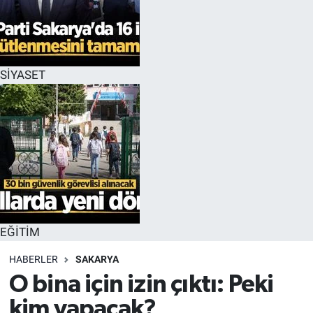
EĞİTİM
MAGAZİN
SİYASET
ÖZEL HABER
HALK54 PANORAMA
EĞİTİM
HABERLER
SAKARYA
O bina için izin çıktı: Peki
kim yapacak?