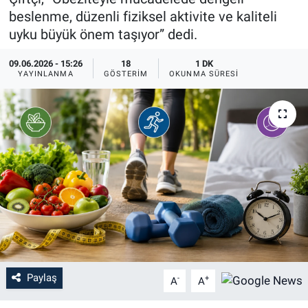
beslenme, düzenli fiziksel aktivite ve kaliteli
EĞİTİM
uyku büyük önem taşıyor” dedi.
MAGAZİN
09.06.2026 - 15:26
18
1 DK
YAYINLANMA
GÖSTERIM
OKUNMA SÜRESI
ÖZEL HABER
HALK54 PANORAMA
Paylaş
-
+
A
A