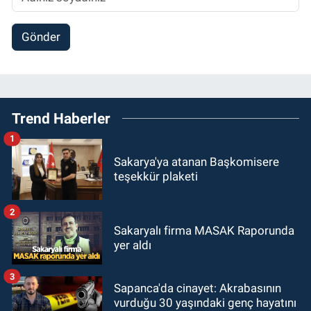
Gönder
Trend Haberler
1
Sakarya'ya atanan Başkomisere
teşekkür plaketi
2
Sakaryalı firma MASAK Raporunda
yer aldı
3
Sapanca'da cinayet: Akrabasının
vurduğu 30 yaşındaki genç hayatını