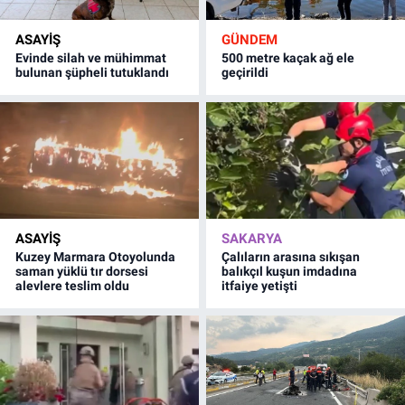
ASAYİŞ
GÜNDEM
Evinde silah ve mühimmat
500 metre kaçak ağ ele
bulunan şüpheli tutuklandı
geçirildi
ASAYİŞ
SAKARYA
Kuzey Marmara Otoyolunda
Çalıların arasına sıkışan
saman yüklü tır dorsesi
balıkçıl kuşun imdadına
alevlere teslim oldu
itfaiye yetişti