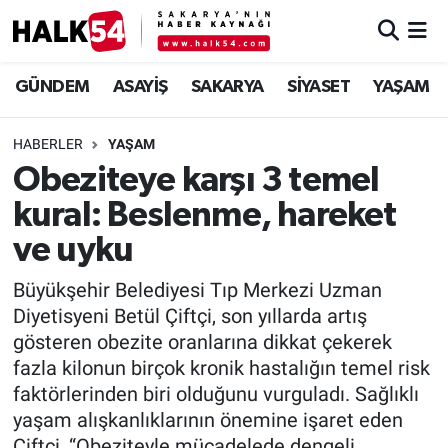
GÜNDEM
Adapazarı Nöbetçi Eczaneler
GÜNDEM
ASAYİŞ
SAKARYA
SİYASET
YAŞAM
ASAYİŞ
Adapazarı Hava Durumu
HABERLER
YAŞAM
Obeziteye karşı 3 temel
YAŞAM
Adapazarı Trafik Yoğunluk Haritası
kural: Beslenme, hareket
SAKARYA
Süper Lig Puan Durumu ve Fikstür
ve uyku
SİYASET
Tüm Manşetler
Büyükşehir Belediyesi Tıp Merkezi Uzman
Diyetisyeni Betül Çiftçi, son yıllarda artış
EKONOMİ
Son Dakika Haberleri
gösteren obezite oranlarına dikkat çekerek
fazla kilonun birçok kronik hastalığın temel risk
SOKAK RÖPORTAJLARI
Haber Arşivi
faktörlerinden biri olduğunu vurguladı. Sağlıklı
yaşam alışkanlıklarının önemine işaret eden
SPOR
Çiftçi, “Obeziteyle mücadelede dengeli