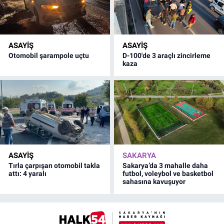
ASAYİŞ
ASAYİŞ
Otomobil şarampole uçtu
D-100'de 3 araçlı zincirleme
kaza
ASAYİŞ
SAKARYA
Tırla çarpışan otomobil takla
Sakarya’da 3 mahalle daha
attı: 4 yaralı
futbol, voleybol ve basketbol
sahasına kavuşuyor